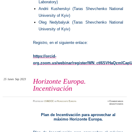
Laboratory)
Andrii Kusherskyi (Taras Shevchenko National
University of Kyiv)
Oleg Nedybalyuk (Taras Shevchenko National
University of Kyiv)
Registro, en el siguiente enlace:
https://orcid-
org.zoom.us/webinar/register/WN_ctl6SVHaQzmICapU7
25
lunes
Sep 2023
Horizonte Europa.
Incentivación
Posted
by
UVADOC
in
Horizonte Europa
≈
Comentarios
en
desactivados
Horizon
Europa.
Incentiv
Plan de Incentivación para aprovechar al
máximo Horizonte Europa.
.
.