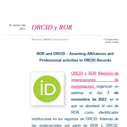
26
martes
Sep
ORCID y ROR
2023
Posted
by
UVADOC
in
Investigación
≈
Comentarios
en
desactivados
ORCID
y
ROR
ROR and ORCID – Asserting Affiliations and
Professional activities to ORCID Records
ORCID
y
ROR
(
Registro de
organizaciones de
investigación)
organizan un
webinar el día
7 de
noviembre de 2023
, en el
que se abordará el uso de
ROR como identificador
institucional en los registros de ORCID. Además de
las explicaciones por parte de ROR y ORCID,