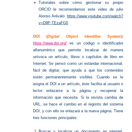
Tutoriales sobre cómo gestionar su propio
ORCID le recomendamos este video de julio
Alonso Arévalo:
https://www.youtube.com/watch?
v=D9P-TEzaFG0
DOI
(
Digital Object Identifier System
)
:
https://www.doi.org/
es un código o identificador
alfanumérico que permite localizar de manera
unívoca un artículo, libros o capítulos de libro en
Internet. Se pensó como un estándar internacional,
fácil de digitar, que ayuda a que los contenidos
estén permanentemente visibles. Cuando se le
asigna el DOI a un artículo, éste facilita al usuario o
lector enlazarse a la página y recuperar la
información que necesita. Si la revista cambia de
URL, se hace el cambio en el registro del sistema
DOI, y con ello se enlazará a la nueva página. Tiene
tres funciones principales:
Buscar y localizar un documento en internet,