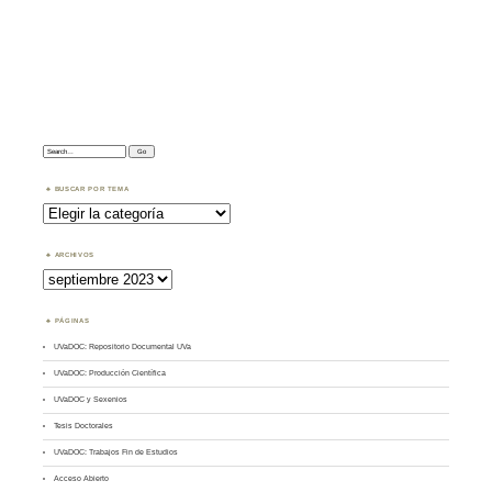
Search:
BUSCAR POR TEMA
Buscar
por
Tema
ARCHIVOS
Archivos
PÁGINAS
UVaDOC: Repositorio Documental UVa
UVaDOC: Producción Científica
UVaDOC y Sexenios
Tesis Doctorales
UVaDOC: Trabajos Fin de Estudios
Acceso Abierto