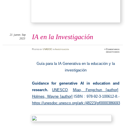
21
jueves
Sep
IA en la Investigación
2023
Posted
by
UVADOC
in
Investigación
≈
Comentarios
en
desactivados
IA
en
la
Investig
Guía para la IA Generativa en la educación y la
investigación
Guidance for generative AI in education and
research.
UNESCO
.
Miao, Fengchun [author]
Holmes, Wayne [author]
ISBN : 978-92-3-100612-8.-
https://unesdoc.unesco.org/ark:/48223/pf0000386693