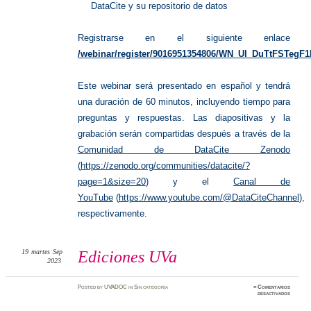
DataCite y su repositorio de datos
Registrarse en el siguiente enlace
/webinar/register/9016951354806/WN_UI_DuTtFSTeg
Este webinar será presentado en español y tendrá
una duración de 60 minutos, incluyendo tiempo para
preguntas y respuestas. Las diapositivas y la
grabación serán compartidas después a través de la
Comunidad de DataCite Zenodo
(
https://zenodo.org/communities/datacite/?
page=1&size=20
) y el
Canal de
YouTube
(
https://www.youtube.com/@DataCiteChannel
),
respectivamente.
19
martes
Sep
Ediciones UVa
2023
Posted
by
UVADOC
in
Sin categoría
≈
Comentarios
en
desactivados
Edicione
UVa