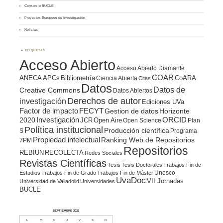
Consorcio BUCLE
Proyectos Europeos de Investigación
Noticias
ETIQUETAS
Acceso Abierto
Acceso Abierto Diamante
COAR
ANECA
APCs
Bibliometría
CoARA
Ciencia Abierta
Citas
Datos
Datos de
Creative Commons
Datos Abiertos
Derechos de autor
investigación
Ediciones UVa
Factor de impacto
FECYT
Gestion de datos
Horizonte
ORCID
2020
Investigación
JCR
Open Aire
Open Science
Plan
Política institucional
Producción científica
S
Programa
Propiedad intelectual
Ranking Web de Repositorios
7PM
Repositorios
REBIUN
RECOLECTA
Redes Sociales
Revistas Científicas
Tesis
Tesis Doctorales
Trabajos Fin de
Unesco
Estudios
Trabajos Fin de Grado
Trabajos Fin de Máster
UvaDoc
VII Jornadas
Universidad de Valladolid
Universidades
BUCLE
SEPTIEMBRE 2023
L
M
X
J
V
S
D