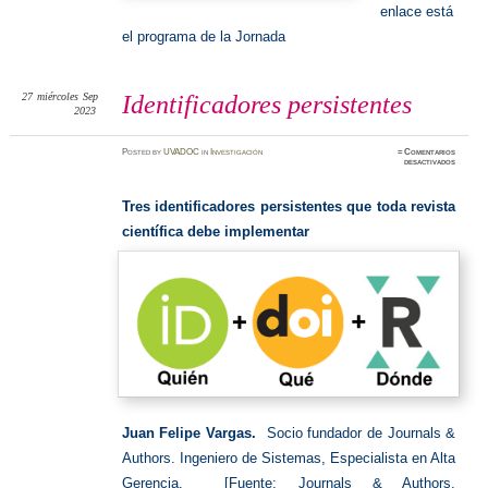
enlace está
el programa de la Jornada
27
miércoles
Sep
Identificadores persistentes
2023
Posted
by
UVADOC
in
Investigación
≈
Comentarios
en
desactivados
Identifi
persiste
Tres identificadores persistentes que toda revista
científica debe implementar
Juan Felipe Vargas.
Socio fundador de Journals &
Authors. Ingeniero de Sistemas, Especialista en Alta
Gerencia. [Fuente: Journals & Authors.