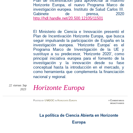
Plan de Incentivación para aprovechar al máximo
Horizonte Europa, el nuevo Programa Marco de
investigación europea. Instituto de Salud Carlos III.
Gabinete de prensa, 2020
http://hdl.handle.net/20.500.12105/11501
.
.
El Ministerio de Ciencia e Innovación presentó el
Plan de Incentivación Horizonte Europa, que busca
seguir impulsando la participación de España en la
investigación europea. ‘Horizonte Europa’ es el
Programa Marco de Investigación de la UE y
sustituye a su predecesor, ‘Horizonte 2020’, como
principal iniciativa europea para el fomento de la
investigación y la innovación desde su fase
conceptual hasta la introducción en el mercado, y
como herramienta que complementa la financiación
nacional y regional.
22
viernes
Sep
Horizonte Europa
2023
Posted
by
UVADOC
in
Horizonte Europa
≈
Comentarios
en
desactivados
Horizon
Europa
La política de Ciencia Abierta en Horizonte
Europa