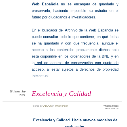
Web Española
no se encargara de guardarlo y
preservarlo, haciendo imposible su estudio en el
futuro por ciudadanos e investigadores.
En el
buscador
del Archivo de la Web Española se
puede consultar todo lo que contiene, en qué fecha
se ha guardado y con qué frecuencia, aunque el
acceso a los contenidos propiamente dichos solo
está disponible en los ordenadores de la BNE y en
la
red de centros de conservación con punto de
acceso
, al estar sujetos a derechos de propiedad
intelectual.
28
jueves
Sep
Excelencia y Calidad
2023
Posted
by
UVADOC
in
Investigación
≈
Comentarios
en
desactivados
Excelen
y
Calidad
Excelencia y Calidad. Hacia nuevos modelos de
evaluación