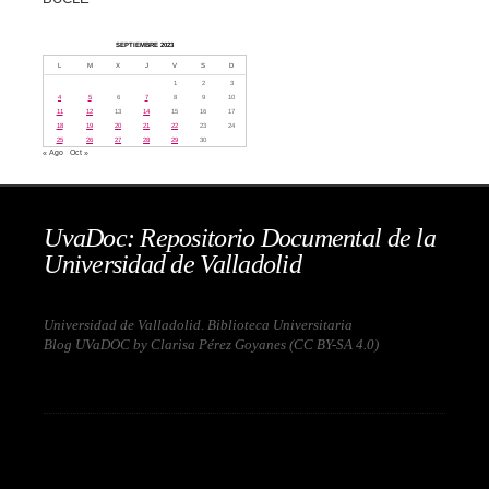
SEPTIEMBRE 2023
L
M
X
J
V
S
D
1
2
3
4
5
6
7
8
9
10
11
12
13
14
15
16
17
18
19
20
21
22
23
24
25
26
27
28
29
30
« Ago
Oct »
UvaDoc: Repositorio Documental de la
Universidad de Valladolid
Universidad de Valladolid. Biblioteca Universitaria
Blog UVaDOC by Clarisa Pérez Goyanes (
CC BY-SA 4.0
)