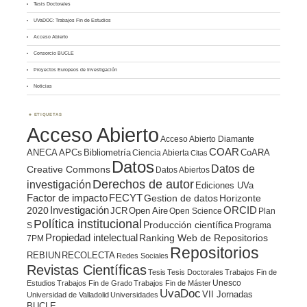
Tesis Doctorales
UVaDOC: Trabajos Fin de Estudios
Acceso Abierto
Consorcio BUCLE
Proyectos Europeos de Investigación
Noticias
ETIQUETAS
Acceso Abierto
Acceso Abierto Diamante
COAR
ANECA
APCs
Bibliometría
CoARA
Ciencia Abierta
Citas
Datos
Datos de
Creative Commons
Datos Abiertos
Derechos de autor
investigación
Ediciones UVa
Factor de impacto
FECYT
Gestion de datos
Horizonte
ORCID
2020
Investigación
JCR
Open Aire
Open Science
Plan
Política institucional
Producción científica
S
Programa
Propiedad intelectual
Ranking Web de Repositorios
7PM
Repositorios
REBIUN
RECOLECTA
Redes Sociales
Revistas Científicas
Tesis
Tesis Doctorales
Trabajos Fin de
Unesco
Estudios
Trabajos Fin de Grado
Trabajos Fin de Máster
UvaDoc
VII Jornadas
Universidad de Valladolid
Universidades
BUCLE