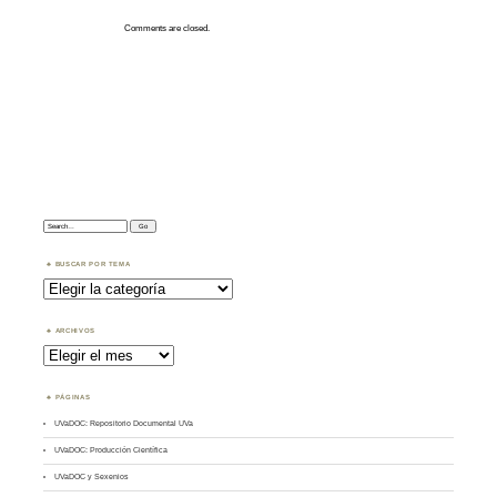
Comments are closed.
Search:
BUSCAR POR TEMA
Buscar
por
Tema
ARCHIVOS
Archivos
PÁGINAS
UVaDOC: Repositorio Documental UVa
UVaDOC: Producción Científica
UVaDOC y Sexenios