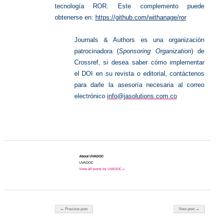
tecnología ROR. Este complemento puede
obtenerse en:
https://github.com/withanage/ror
Journals & Authors es una organización
patrocinadora (
Sponsoring Organization
) de
Crossref, si desea saber cómo implementar
el DOI en su revista o editorial, contáctenos
para darle la asesoría necesaria al correo
electrónico
info@jasolutions.com.co
About UVADOC
UVADOC
View all posts by UVADOC »
Post navigation
← Previous post
Next post →