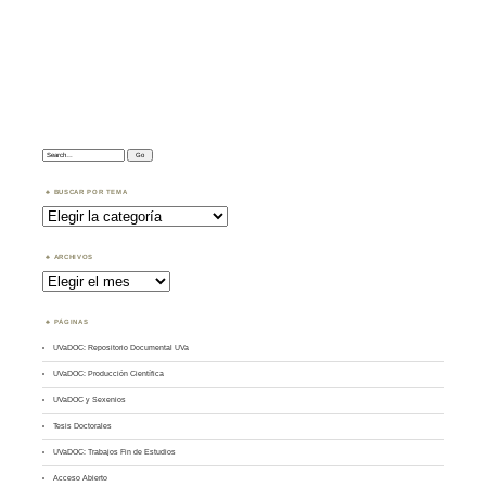
Search:
BUSCAR POR TEMA
Buscar
por
Tema
ARCHIVOS
Archivos
PÁGINAS
UVaDOC: Repositorio Documental UVa
UVaDOC: Producción Científica
UVaDOC y Sexenios
Tesis Doctorales
UVaDOC: Trabajos Fin de Estudios
Acceso Abierto