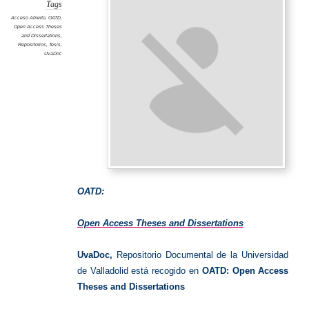
Tags
Acceso Abierto
,
OATD
,
Open Access Theses
and Dissertations
,
Repositorios
,
Tesis
,
UvaDoc
OATD:
Open Access Theses and Dissertations
UvaDoc,
Repositorio Documental de la Universidad
de Valladolid está recogido en
OATD: Open Access
Theses and Dissertations