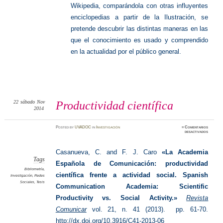
Wikipedia, comparándola con otras influyentes
enciclopedias a partir de la Ilustración, se
pretende descubrir las distintas maneras en las
que el conocimiento es usado y comprendido
en la actualidad por el público general.
22
sábado
Nov
Productividad científica
2014
Posted
by
UVADOC
in
Investigación
≈
Comentarios
en
desactivados
Product
científic
Casanueva, C. and F. J. Caro
«La Academia
Tags
Española de Comunicación: productividad
Bibliometría
,
científica frente a actividad social. Spanish
Investigación
,
Redes
Sociales
,
Tesis
Communication Academia: Scientific
Productivity vs. Social Activity.»
Revista
Comunicar
vol. 21, n. 41 (2013). pp. 61-70.
http://dx.doi.org/10.3916/C41-2013-06