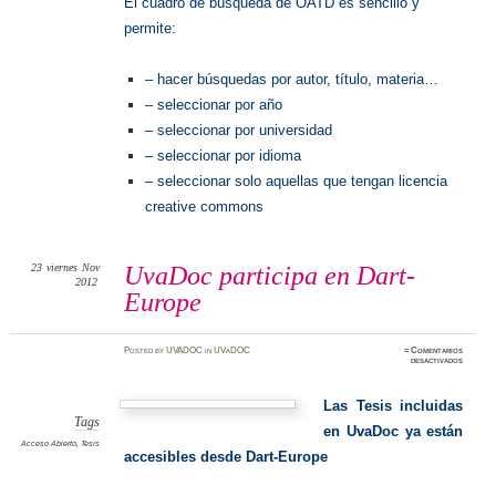
El cuadro de búsqueda de OATD es sencillo y
permite:
– hacer búsquedas por autor, título, materia…
– seleccionar por año
– seleccionar por universidad
– seleccionar por idioma
– seleccionar solo aquellas que tengan licencia
creative commons
23
viernes
Nov
UvaDoc participa en Dart-
2012
Europe
Posted
by
UVADOC
in
UVaDOC
≈
Comentarios
en
desactivados
UvaDoc
particip
en
Dart-
Las Tesis incluidas
Europe
Tags
en UvaDoc ya están
Acceso Abierto
,
Tesis
accesibles desde Dart-Europe