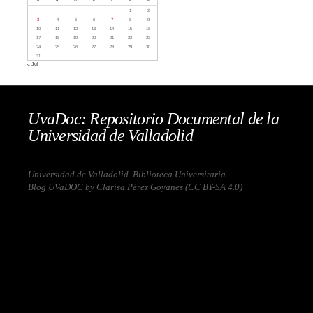
1
2
3
4
5
6
7
8
9
10
11
12
13
14
15
16
17
18
19
20
21
22
23
24
25
26
27
28
29
30
31
« Jul
UvaDoc: Repositorio Documental de la
Universidad de Valladolid
Universidad de Valladolid. Biblioteca Universitaria
Blog UVaDOC by Clarisa Pérez Goyanes (
CC BY-SA 4.0
)