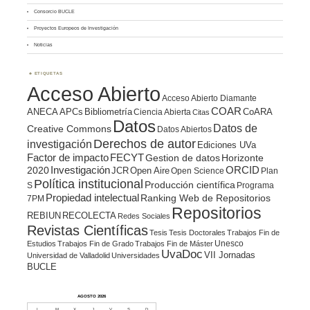
Consorcio BUCLE
Proyectos Europeos de Investigación
Noticias
ETIQUETAS
Acceso Abierto
Acceso Abierto Diamante
COAR
ANECA
APCs
Bibliometría
CoARA
Ciencia Abierta
Citas
Datos
Datos de
Creative Commons
Datos Abiertos
Derechos de autor
investigación
Ediciones UVa
Factor de impacto
FECYT
Gestion de datos
Horizonte
ORCID
2020
Investigación
JCR
Open Aire
Open Science
Plan
Política institucional
Producción científica
S
Programa
Propiedad intelectual
Ranking Web de Repositorios
7PM
Repositorios
REBIUN
RECOLECTA
Redes Sociales
Revistas Científicas
Tesis
Tesis Doctorales
Trabajos Fin de
Unesco
Estudios
Trabajos Fin de Grado
Trabajos Fin de Máster
UvaDoc
VII Jornadas
Universidad de Valladolid
Universidades
BUCLE
AGOSTO 2026
L
M
X
J
V
S
D