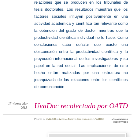
relaciones que se producen en los tribunales de
tesis doctorales. Los resultados muestran que los
factores sociales influyen positivamente en una
actividad académica y científica tan relevante como
la obtención del grado de doctor, mientras que la
productividad científica individual no lo hace. Como
conclusiones cabe señalar que existe una
desconexión entre la productividad científica y la
proyección internacional de los investigadores y su
papel en la red social. Las implicaciones de este
hecho están matizadas por una estructura no
jerarquizada de las relaciones entre los científicos
de comunicación.
17
viernes
May
UvaDoc recolectado por OATD
2013
Posted
by
UVADOC
in
Acceso Abierto
,
Repositorios
,
UVaDOC
≈
Comentarios
en
desactivados
UvaDoc
recolec
por
OATD