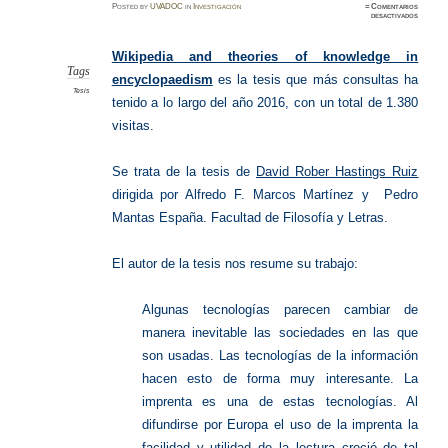
Posted
by
UVADOC
in
Investigación
≈
Comentarios
en
desactivados
UVaDO
2016:
Tesis
más
Wikipedia and theories of knowledge in
consult
Tags
encyclopaedism
es la tesis que más consultas ha
Tesis
tenido a lo largo del año 2016, con un total de 1.380
visitas.
Se trata de la tesis de
David Rober
Hastings Ruiz
dirigida por Alfredo F. Marcos Martínez y Pedro
Mantas España. Facultad de Filosofía y Letras.
El autor de la tesis nos resume su trabajo:
Algunas tecnologías parecen cambiar de
manera inevitable las sociedades en las que
son usadas. Las tecnologías de la información
hacen esto de forma muy interesante. La
imprenta es una de estas tecnologías. Al
difundirse por Europa el uso de la imprenta la
facilidad y utilidad de la lectura creció de tal