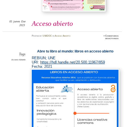
05
jueves
Ene
Acceso abierto
2023
Posted
by
UVADOC
in
Acceso Abierto
≈
Comentarios
en
desactivados
Acceso
abierto
Abre tu libro al mundo: libros en acceso abierto
Tags
REBIUN; UNE
Acceso Abierto
URI:
https://hdl.handle.net/20.500.11967/859
Fecha:
2021