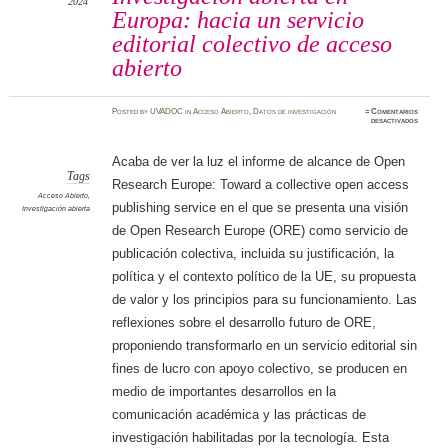
2024
Europa: hacia un servicio
editorial colectivo de acceso
abierto
Posted
by
UVADOC
in
Acceso Abierto
,
Datos de investigación
≈
Comentarios
en
desactivados
Investig
abierta
en
Europa:
Acaba de ver la luz el informe de alcance de Open
hacia
un
Tags
Research Europe: Toward a collective open access
servicio
editoria
Acceso Abierto
,
colecti
publishing service en el que se presenta una visión
Investigación abierta
de
acceso
de Open Research Europe (ORE) como servicio de
abierto
publicación colectiva, incluida su justificación, la
política y el contexto político de la UE, su propuesta
de valor y los principios para su funcionamiento. Las
reflexiones sobre el desarrollo futuro de ORE,
proponiendo transformarlo en un servicio editorial sin
fines de lucro con apoyo colectivo, se producen en
medio de importantes desarrollos en la
comunicación académica y las prácticas de
investigación habilitadas por la tecnología. Esta