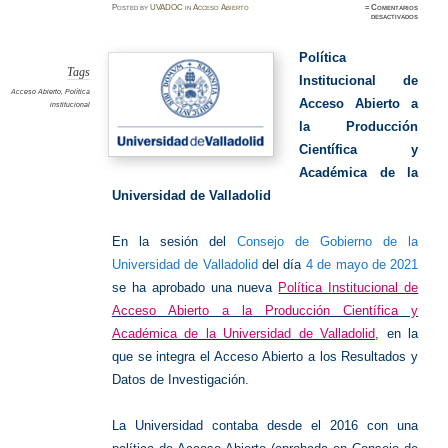
Posted
by
UVADOC
in
Acceso Abierto
≈
Comentarios
en
desactivados
Política
Instituc
de
Acceso
Política
Abierto
Tags
Institucional de
Acceso Abierto
,
Política
Acceso Abierto a
institucional
la Producción
Científica y
Académica de la
Universidad de Valladolid
En la sesión del
Consejo de Gobierno de la
Universidad de Valladolid
del día
4 de mayo de 2021
se ha aprobado una nueva
Política Institucional de
Acceso Abierto a la Producción Científica y
Académica de la Universidad de Valladolid
, en la
que se integra el Acceso Abierto a los Resultados y
Datos de Investigación.
La Universidad contaba desde el 2016 con una