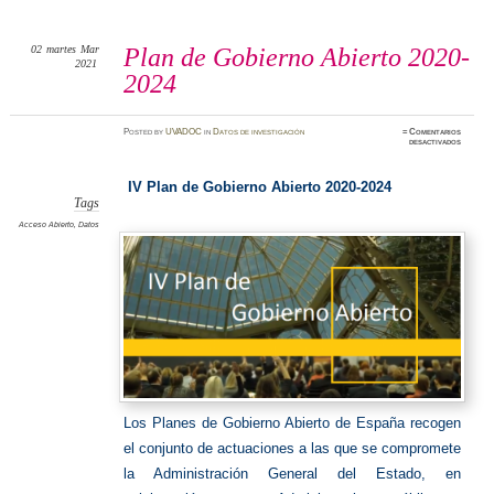
02
martes
Mar
Plan de Gobierno Abierto 2020-
2021
2024
Posted
by
UVADOC
in
Datos de investigación
≈
Comentarios
en
desactivados
Plan
de
Gobiern
Abierto
IV Plan de Gobierno Abierto 2020-2024
2020-
2024
Tags
Acceso Abierto
,
Datos
Los
Planes de Gobierno Abierto
de España recogen
el conjunto de actuaciones a las que se compromete
la Administración General del Estado, en