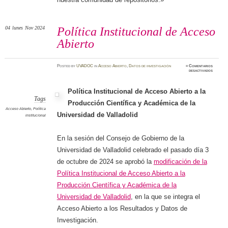
04
lunes
Nov 2024
Política Institucional de Acceso
Abierto
Posted
by
UVADOC
in
Acceso Abierto
,
Datos de investigación
≈
Comentarios
en
desactivados
Política
Instituc
de
Acceso
Política Institucional de Acceso Abierto a la
Abierto
Tags
Producción Científica y Académica de la
Acceso Abierto
,
Política
Universidad de Valladolid
institucional
En la sesión del Consejo de Gobierno de la
Universidad de Valladolid celebrado el pasado día 3
de octubre de 2024 se aprobó la
modificación de la
Política Institucional de Acceso Abierto a la
Producción Científica y Académica de la
Universidad de Valladolid
, en la que se integra el
Acceso Abierto a los Resultados y Datos de
Investigación.