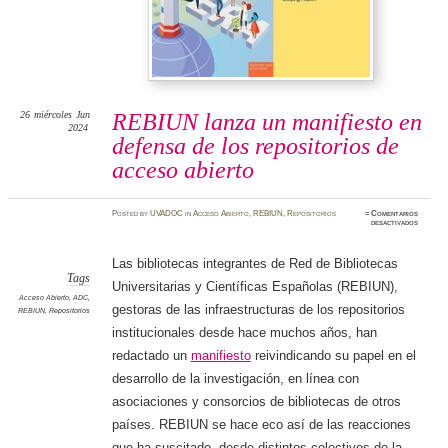
26
miércoles
Jun
REBIUN lanza un manifiesto en
2024
defensa de los repositorios de
acceso abierto
Posted
by
UVADOC
in
Acceso Abierto
,
REBIUN
,
Repositorios
≈
Comentarios
en
desactivados
REBIU
lanza
un
manifies
Las bibliotecas integrantes de Red de Bibliotecas
en
defensa
Tags
Universitarias y Científicas Españolas (REBIUN),
de
los
Acceso Abierto
,
ADC
,
reposit
gestoras de las infraestructuras de los repositorios
REBIUN
,
Repositorios
de
acceso
institucionales desde hace muchos años, han
abierto
redactado un
manifiesto
reivindicando su papel en el
desarrollo de la investigación, en línea con
asociaciones y consorcios de bibliotecas de otros
países. REBIUN se hace eco así de las reacciones
que ha suscitado, desde distintos colectivos de la