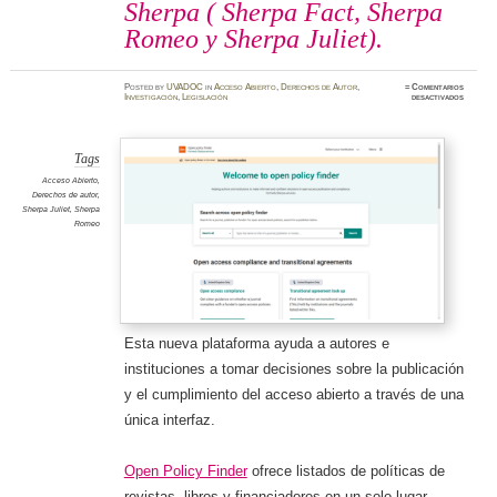
Sherpa ( Sherpa Fact, Sherpa
Romeo y Sherpa Juliet).
Posted
by
UVADOC
in
Acceso Abierto
,
Derechos de Autor
,
≈
Comentarios
en
Investigación
,
Legislación
desactivados
Open
Policy
Finder
es
la
nueva
Tags
platafo
que
Acceso Abierto
,
combina
Derechos de autor
,
en
una
Sherpa Juliet
,
Sherpa
sola
Romeo
interfaz
los
servicio
de
Sherpa
(
Sherpa
Fact,
Sherpa
Romeo
y
Sherpa
Esta nueva plataforma ayuda a autores e
Juliet).
instituciones a tomar decisiones sobre la publicación
y el cumplimiento del acceso abierto a través de una
única interfaz.
Open Policy Finder
ofrece listados de políticas de
revistas, libros y financiadores en un solo lugar.