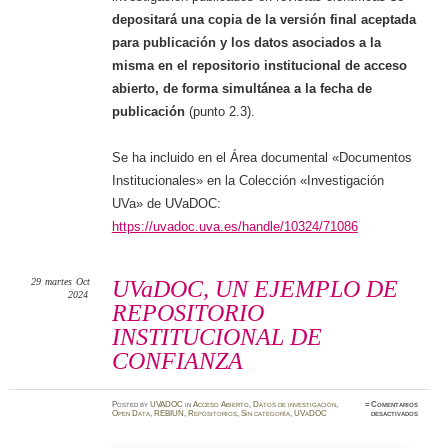
depositará una copia de la versión final aceptada
para publicación y los datos asociados a la
misma en el repositorio institucional de acceso
abierto, de forma simultánea a la fecha de
publicación
(punto 2.3).
Se ha incluido en el Área documental «Documentos
Institucionales» en la Colección «Investigación
UVa» de UVaDOC:
https://uvadoc.uva.es/handle/10324/71086
29
martes
Oct
UVaDOC, UN EJEMPLO DE
2024
REPOSITORIO
INSTITUCIONAL DE
CONFIANZA
Posted
by
UVADOC
in
Acceso Abierto
,
Datos de investigación
,
≈
Comentarios
en
Open Data
,
REBIUN
,
Repositorios
,
Sin categoría
,
UVaDOC
desactivados
UVaDOC
UN
EJEMP