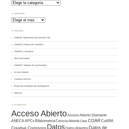
Buscar
por
Tema
ARCHIVOS
Archivos
PÁGINAS
UVaDOC: Repositorio Documental UVa
UVaDOC: Producción Científica
UVaDOC y Sexenios
Tesis Doctorales
UVaDOC: Trabajos Fin de Estudios
Acceso Abierto
Consorcio BUCLE
Proyectos Europeos de Investigación
Noticias
ETIQUETAS
Acceso Abierto
Acceso Abierto Diamante
COAR
ANECA
APCs
Bibliometría
CoARA
Ciencia Abierta
Citas
Datos
Datos de
Creative Commons
Datos Abiertos