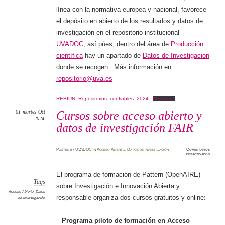
línea con la normativa europea y nacional, favorece
el depósito en abierto de los resultados y datos de
investigación en el repositorio institucional
UVADOC
, así púes, dentro del área de
Producción
científica
hay un apartado de
Datos de Investigación
donde se recogen . Más información en
repositorio@uva.es
REBIUN_Repositorios_confiables_2024
Descarga
01
martes
Oct
Cursos sobre acceso abierto y
2024
datos de investigación FAIR
Posted
by
UVADOC
in
Acceso Abierto
,
Datos de investigación
≈
Comentarios
en
desactivados
Cursos
sobre
acceso
abierto
El programa de formación de Pattern (OpenAIRE)
y
datos
Tags
sobre Investigación e Innovación Abierta y
de
investig
Acceso Abierto
,
Datos
FAIR
responsable organiza dos cursos gratuitos y online:
de investigación
–
Programa piloto de formación en Acceso