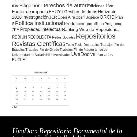
Derechos de autor
investigación
Ediciones UVa
Factor de impacto
FECYT
Gestion de datos
Horizonte
ORCID
2020
Investigación
JCR
Open Aire
Open Science
Plan
Política institucional
Producción científica
S
Programa
Propiedad intelectual
Ranking Web de Repositorios
7PM
Repositorios
REBIUN
RECOLECTA
Redes Sociales
Revistas Científicas
Tesis
Tesis Doctorales
Trabajos Fin de
Unesco
Estudios
Trabajos Fin de Grado
Trabajos Fin de Máster
UvaDoc
VII Jornadas
Universidad de Valladolid
Universidades
BUCLE
AGOSTO 2026
L
M
X
J
V
S
D
1
2
3
4
5
6
7
8
9
10
11
12
13
14
15
16
17
18
19
20
21
22
23
24
25
26
27
28
29
30
31
« Jul
UvaDoc: Repositorio Documental de la