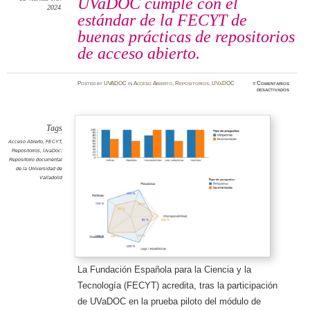
UVaDOC cumple con el
2024
estándar de la FECYT de
buenas prácticas de repositorios
de acceso abierto.
Posted
by
UVADOC
in
Acceso Abierto
,
Repositorios
,
UVaDOC
≈
Comentarios
en
desactivados
UVaDO
cumple
con
el
estánda
de
Tags
la
FECYT
Acceso Abierto
,
FECYT
,
de
Repositorios
,
UvaDoc:
buenas
práctica
Repositorio documental
de
de la Universidad de
reposit
de
Valladolid
acceso
abierto.
La Fundación Española para la Ciencia y la
Tecnología (FECYT) acredita, tras la participación
de UVaDOC en la prueba piloto del módulo de