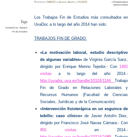
Posted
by
UVADOC
in
Acceso Abierto
,
UVaDOC
≈
Comentarios
en
desactivados
Trabajo
más
visitado
en
Los Trabajos Fin de Estudios más consultados en
UvaDoc
Tags
UvaDoc a lo largo del año 2014 han sido:
Estadisticas
,
Trabajos
Fin de Estudios
TRABAJOS FIN DE GRADO:
«La motivación laboral, estudio descriptivo
de algunas variables»
de Virginia García Sanz,
dirigido por Enrique Merino Tejedor.-
Con
1482
visitas
a lo largo del año 2014.-
http://uvadoc.uva.es/handle/10324/1144
Trabajo
Fin de Grado en Relaciones Laborales y
Recursos Humanos (Facultad de Ciencias
Sociales, Jurídicas y de la Comunicación)
«Intervención fisioterápica en un esguince de
tobillo: caso clínico»
de Javier Antolín Diez,
dirigido por Francisco José Navas Cámara.-
Con
955 visitas
en 2014.-
http://uvadoc.uva.es/handle/10324/24
89
Trabajo