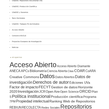
UVaDOC: Repositorio Documental UVa
UVaDOC: Producción Científica
UVaDOC y Sexenios
Tesis Doctorales
UVaDOC: Trabajos Fin de Estudios
Acceso Abierto
Consorcio BUCLE
Proyectos Europeos de Investigación
Noticias
ETIQUETAS
Acceso Abierto
Acceso Abierto Diamante
COAR
ANECA
APCs
Bibliometría
CoARA
Ciencia Abierta
Citas
Datos
Datos de
Creative Commons
Datos Abiertos
Derechos de autor
investigación
Ediciones UVa
Factor de impacto
FECYT
Gestion de datos
Horizonte
ORCID
2020
Investigación
JCR
Open Aire
Open Science
Plan
Política institucional
Producción científica
S
Programa
Propiedad intelectual
Ranking Web de Repositorios
7PM
Repositorios
REBIUN
RECOLECTA
Redes Sociales