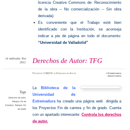
licencia Creative Commons de: Reconocimiento
de la obra – No comercialización – Sin obra
derivada)
Es conveniente que el Trabajo esté bien
identificado con la Institución, se aconseja
indicar a pie de página en todo el documento:
“Universidad de Valladolid”
14
miércoles
Nov
Derechos de Autor: TFG
2012
Posted
by
UVADOC
in
Derechos de Autor
≈
Comentarios
en
desactivados
Derecho
de
Autor:
TFG
La
Biblioteca de la
Tags
Universidad de
Derechos de autor
,
Extremadura
ha creado una página web dirigida a
Trabajos Fin de
Estudios
,
Trabajos Fin
los Proyectos Fin de carrera y fin de grado. Cuenta
de Grado
con un apartado interesante:
Controla los derechos
de autor.