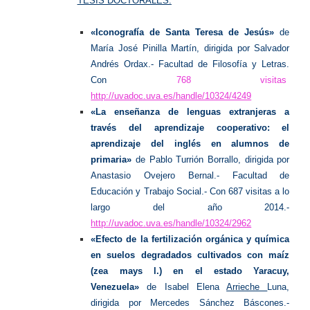
TESIS DOCTORALES:
«Iconografía de Santa Teresa de Jesús»
de
María José Pinilla Martín, dirigida por Salvador
Andrés Ordax.- Facultad de Filosofía y Letras.
Con
768 visitas
http://uvadoc.uva.es/handle/10324/4249
«La enseñanza de lenguas extranjeras a
través del aprendizaje cooperativo: el
aprendizaje del inglés en alumnos de
primaria»
de Pablo Turrión Borrallo, dirigida por
Anastasio Ovejero Bernal.- Facultad de
Educación y Trabajo Social.- Con 687 visitas a lo
largo del año 2014.-
http://uvadoc.uva.es/handle/10324/2962
«Efecto de la fertilización orgánica y química
en suelos degradados cultivados con maíz
(zea mays l.) en el estado Yaracuy,
Venezuela»
de Isabel Elena
Arrieche
Luna,
dirigida por Mercedes
Sánchez Báscones.-