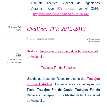
Escuela Técnica Superior de Ingenierías
Agrarias.- Con
632 visitas
en el 2014.-
https://uvadoc.uva.es/handle/10324/142
27
jueves
Feb
UvaDoc: TFE 2012-2013
2014
Posted
by
UVADOC
in
UVaDOC
≈
Comentarios
en
desactivados
UvaDoc
TFE
2012-
2013
UvaDoc:
Repositorio Documental de la Universidad
Tags
de Valladolid
Trabajos Fin de
Estudios
,
UvaDoc
Trabajos Fin de Estudios
Una de las áreas del Repositorio es la de :
Trabajos
Fin de Estudios
. En este área se incluyen las
Tesis, Trabajos Fin de Grado, Trabajos Fin de
Carrera
y
Trabajos Fin de Máster
de la Universidad
de Valladolid.