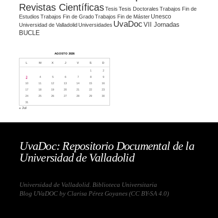
Revistas Científicas
Tesis
Tesis Doctorales
Trabajos Fin de
Unesco
Estudios
Trabajos Fin de Grado
Trabajos Fin de Máster
UvaDoc
VII Jornadas
Universidad de Valladolid
Universidades
BUCLE
AGOSTO 2026
L
M
X
J
V
S
D
1
2
3
4
5
6
7
8
9
10
11
12
13
14
15
16
17
18
19
20
21
22
23
24
25
26
27
28
29
30
31
« Jul
UvaDoc: Repositorio Documental de la
Universidad de Valladolid
Universidad de Valladolid. Biblioteca Universitaria
Blog UVaDOC by Clarisa Pérez Goyanes (
CC BY-SA 4.0
)