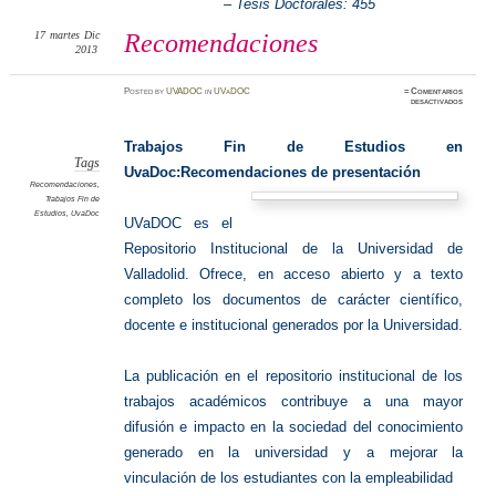
– Tesis Doctorales: 455
17
martes
Dic
Recomendaciones
2013
Posted
by
UVADOC
in
UVaDOC
≈
Comentarios
en
desactivados
Recomen
Trabajos Fin de Estudios en
Tags
UvaDoc:Recomendaciones de presentación
Recomendaciones
,
Trabajos Fin de
Estudios
,
UvaDoc
UVaDOC es el
Repositorio Institucional de la Universidad de
Valladolid. Ofrece, en acceso abierto y a texto
completo los documentos de carácter científico,
docente e institucional generados por la Universidad.
La publicación en el repositorio institucional de los
trabajos académicos contribuye a una mayor
difusión e impacto en la sociedad del conocimiento
generado en la universidad y a mejorar la
vinculación de los estudiantes con la empleabilidad