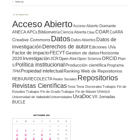
Noticias
ETIQUETAS
Acceso Abierto
Acceso Abierto Diamante
COAR
ANECA
APCs
Bibliometría
CoARA
Ciencia Abierta
Citas
Datos
Datos de
Creative Commons
Datos Abiertos
Derechos de autor
investigación
Ediciones UVa
Factor de impacto
FECYT
Gestion de datos
Horizonte
ORCID
2020
Investigación
JCR
Open Aire
Open Science
Plan
Política institucional
Producción científica
S
Programa
Propiedad intelectual
Ranking Web de Repositorios
7PM
Repositorios
REBIUN
RECOLECTA
Redes Sociales
Revistas Científicas
Tesis
Tesis Doctorales
Trabajos Fin de
Unesco
Estudios
Trabajos Fin de Grado
Trabajos Fin de Máster
UvaDoc
VII Jornadas
Universidad de Valladolid
Universidades
BUCLE
SEPTIEMBRE 2023
L
M
X
J
V
S
D
1
2
3
4
5
6
7
8
9
10
11
12
13
14
15
16
17
18
19
20
21
22
23
24