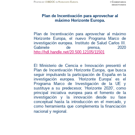
Posted
by
UVADOC
in
Horizonte Europa
≈
Comentarios
en
desactivados
Horizon
Europa.
Incentiv
Plan de Incentivación para aprovechar al
máximo Horizonte Europa.
.
.
Plan de Incentivación para aprovechar al máximo
Horizonte Europa, el nuevo Programa Marco de
investigación europea. Instituto de Salud Carlos III.
Gabinete de prensa, 2020
http://hdl.handle.net/20.500.12105/11501
.
.
El Ministerio de Ciencia e Innovación presentó el
Plan de Incentivación Horizonte Europa, que busca
seguir impulsando la participación de España en la
investigación europea. ‘Horizonte Europa’ es el
Programa Marco de Investigación de la UE y
sustituye a su predecesor, ‘Horizonte 2020’, como
principal iniciativa europea para el fomento de la
investigación y la innovación desde su fase
conceptual hasta la introducción en el mercado, y
como herramienta que complementa la financiación
nacional y regional.