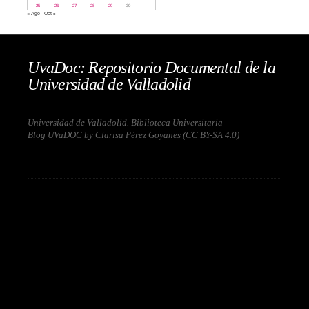
25
26
27
28
29
30
« Ago
Oct »
UvaDoc: Repositorio Documental de la
Universidad de Valladolid
Universidad de Valladolid. Biblioteca Universitaria
Blog UVaDOC by Clarisa Pérez Goyanes (
CC BY-SA 4.0
)