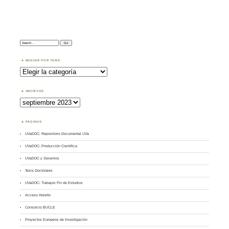
Search:
BUSCAR POR TEMA
Buscar
por
Tema
ARCHIVOS
Archivos
PÁGINAS
UVaDOC: Repositorio Documental UVa
UVaDOC: Producción Científica
UVaDOC y Sexenios
Tesis Doctorales
UVaDOC: Trabajos Fin de Estudios
Acceso Abierto
Consorcio BUCLE
Proyectos Europeos de Investigación