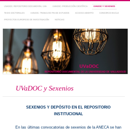
UVADOC: REPOSITORIO DOCUMENTAL UVA
UVADOC: PRODUCCIÓN CIENTÍFICA
UVADOC Y SEXENIOS
TESIS DOCTORALES
UVADOC: TRABAJOS FIN DE ESTUDIOS
ACCESO ABIERTO
CONSORCIO BUCLE
PROYECTOS EUROPEOS DE INVESTIGACIÓN
NOTICIAS
Repositorio Documental de la UVa
~ UVaDOC
UVaDOC y Sexenios
SEXENIOS Y DEPÓSITO EN EL REPOSITORIO
INSTITUCIONAL
En las últimas convocatorias de sexenios de la ANECA se han