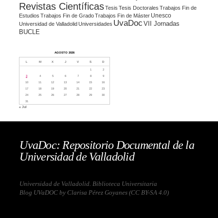
Revistas Científicas
Tesis
Tesis Doctorales
Trabajos Fin de
Unesco
Estudios
Trabajos Fin de Grado
Trabajos Fin de Máster
UvaDoc
VII Jornadas
Universidad de Valladolid
Universidades
BUCLE
AGOSTO 2026
L
M
X
J
V
S
D
1
2
3
4
5
6
7
8
9
10
11
12
13
14
15
16
17
18
19
20
21
22
23
24
25
26
27
28
29
30
31
« Jul
UvaDoc: Repositorio Documental de la
Universidad de Valladolid
Universidad de Valladolid. Biblioteca Universitaria
Blog UVaDOC by Clarisa Pérez Goyanes (
CC BY-SA 4.0
)