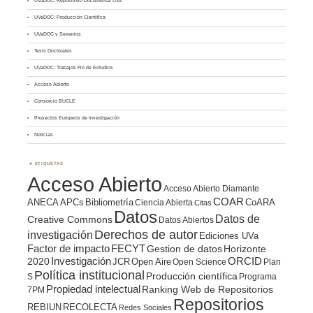
UVaDOC: Repositorio Documental UVa
UVaDOC: Producción Científica
UVaDOC y Sexenios
Tesis Doctorales
UVaDOC: Trabajos Fin de Estudios
Acceso Abierto
Consorcio BUCLE
Proyectos Europeos de Investigación
Noticias
ETIQUETAS
Acceso Abierto
Acceso Abierto Diamante
COAR
ANECA
APCs
Bibliometría
CoARA
Ciencia Abierta
Citas
Datos
Datos de
Creative Commons
Datos Abiertos
Derechos de autor
investigación
Ediciones UVa
Factor de impacto
FECYT
Gestion de datos
Horizonte
ORCID
2020
Investigación
JCR
Open Aire
Open Science
Plan
Política institucional
Producción científica
S
Programa
Propiedad intelectual
Ranking Web de Repositorios
7PM
Repositorios
REBIUN
RECOLECTA
Redes Sociales