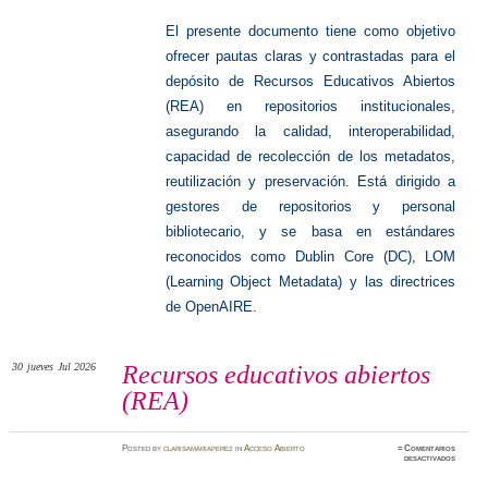
El presente documento tiene como objetivo
ofrecer pautas claras y contrastadas para el
depósito de Recursos Educativos Abiertos
(REA) en repositorios institucionales,
asegurando la calidad, interoperabilidad,
capacidad de recolección de los metadatos,
reutilización y preservación. Está dirigido a
gestores de repositorios y personal
bibliotecario, y se basa en estándares
reconocidos como Dublin Core (DC), LOM
(Learning Object Metadata) y las directrices
de OpenAIRE.
30
jueves
Jul 2026
Recursos educativos abiertos
(REA)
Posted
by
clarisamariaperez
in
Acceso Abierto
≈
Comentarios
en
desactivados
Recurso
educati
abierto