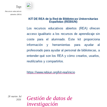
(REA)
Tags
Recursos educativos
abiertos (REA)
KIT DE REA de la Red de Bibliotecas Universitarias
Españolas (REBIUN)
Los recursos educativos abiertos (REA) ofrecen
acceso igualitario a los recursos de aprendizaje sin
coste para el alumnado.
Este kit proporciona
información y herramientas para ayudar al
profesorado para ayudar al personal de bibliotecas, a
entender qué son los REA y cómo crearlos, usarlos,
reutilizarlos y compartirlos.
https://www.rebiun.org/kit-rea/inicio
28
martes
Jul
Gestión de datos de
2026
investigación