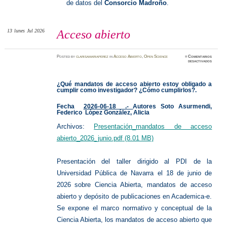
de datos del
Consorcio Madroño
.
13
lunes
Jul 2026
Acceso abierto
Posted
by
clarisamariaperez
in
Acceso Abierto
,
Open Science
≈
Comentarios
en
desactivados
Acceso
abierto
¿Qué mandatos de acceso abierto estoy obligado a
cumplir como investigador? ¿Cómo cumplirlos?.
Fecha
2026-06-18 .-
Autores
Soto Asurmendi,
Federico
López González, Alicia
Archivos:
Presentación_mandatos de acceso
abierto_2026_junio.pdf
(8.01 MB)
Presentación del taller dirigido al PDI de la
Universidad Pública de Navarra el 18 de junio de
2026 sobre Ciencia Abierta, mandatos de acceso
abierto y depósito de publicaciones en Academica-e.
Se expone el marco normativo y conceptual de la
Ciencia Abierta, los mandatos de acceso abierto que