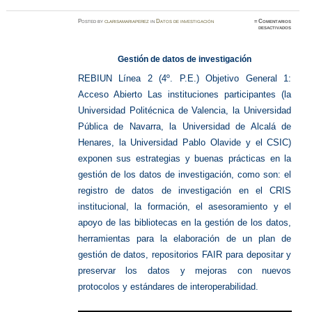
Posted
by
clarisamariaperez
in
Datos de investigación
≈
Comentarios
en
desactivados
Gestión
de
datos
de
Gestión de datos de investigación
investig
REBIUN Línea 2 (4º. P.E.) Objetivo General 1:
Acceso Abierto Las instituciones participantes (la
Universidad Politécnica de Valencia, la Universidad
Pública de Navarra, la Universidad de Alcalá de
Henares, la Universidad Pablo Olavide y el CSIC)
exponen sus estrategias y buenas prácticas en la
gestión de los datos de investigación, como son: el
registro de datos de investigación en el CRIS
institucional, la formación, el asesoramiento y el
apoyo de las bibliotecas en la gestión de los datos,
herramientas para la elaboración de un plan de
gestión de datos, repositorios FAIR para depositar y
preservar los datos y mejoras con nuevos
protocolos y estándares de interoperabilidad.