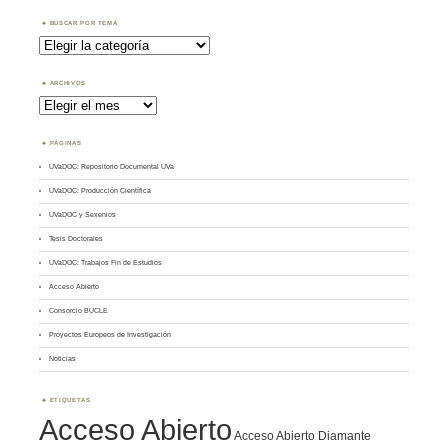
BUSCAR POR TEMA
Buscar
por
Tema
ARCHIVOS
Archivos
PÁGINAS
UVaDOC: Repositorio Documental UVa
UVaDOC: Producción Científica
UVaDOC y Sexenios
Tesis Doctorales
UVaDOC: Trabajos Fin de Estudios
Acceso Abierto
Consorcio BUCLE
Proyectos Europeos de Investigación
Noticias
ETIQUETAS
Acceso Abierto
Acceso Abierto Diamante