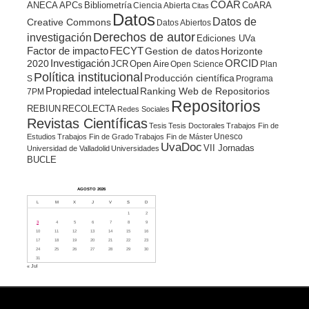
COAR
ANECA
APCs
Bibliometría
CoARA
Ciencia Abierta
Citas
Datos
Datos de
Creative Commons
Datos Abiertos
Derechos de autor
investigación
Ediciones UVa
Factor de impacto
FECYT
Gestion de datos
Horizonte
ORCID
2020
Investigación
JCR
Open Aire
Open Science
Plan
Política institucional
Producción científica
S
Programa
Propiedad intelectual
Ranking Web de Repositorios
7PM
Repositorios
REBIUN
RECOLECTA
Redes Sociales
Revistas Científicas
Tesis
Tesis Doctorales
Trabajos Fin de
Unesco
Estudios
Trabajos Fin de Grado
Trabajos Fin de Máster
UvaDoc
VII Jornadas
Universidad de Valladolid
Universidades
BUCLE
AGOSTO 2026
L
M
X
J
V
S
D
1
2
3
4
5
6
7
8
9
10
11
12
13
14
15
16
17
18
19
20
21
22
23
24
25
26
27
28
29
30
31
« Jul