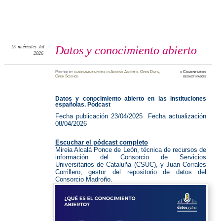
15
miércoles
Jul
Datos y conocimiento abierto
2026
Posted
by
clarisamariaperez
in
Acceso Abierto
,
Open Data
,
≈
Comentarios
en
Open Science
desactivados
Datos
y
conocim
abierto
Datos y conocimiento abierto en las instituciones
españolas. Pódcast
Fecha publicación
23/04/2025
Fecha actualización
08/04/2026
Escuchar el pódcast completo
Mireia Alcalá Ponce de León, técnica de recursos de
información del Consorcio de Servicios
Universitarios de Cataluña (CSUC), y Juan Corrales
Corrillero, gestor del repositorio de datos del
Consorcio Madroño.