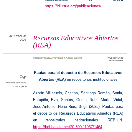
https://idi.crue.org/publicaciones/
31
viernes
Jul
Recursos Educativos Abiertos
2026
(REA)
Posted
by
clarisamariaperez
in
Acceso Abierto
≈
Comentarios
en
desactivados
Recurso
Educati
Abierto
(REA)
Pautas para el depósito de Recursos Educativos
Tags
Abiertos (REA)
en repositorios institucionales
Recursos educativos
abiertos (REA)
Azorín Millaruelo, Cristina, Santiago Román, Sonia,
Estupiñá, Eva, Santos, Gema, Ruíz, María, Vidal,
José Antonio, Nonó Rius, Brigit (2025). Pautas para
el depósito de Recursos Educativos Abiertos (REA)
en repositorios institucionales. REBIUN.
https://hdl.handle.net/20.500.11967/1464