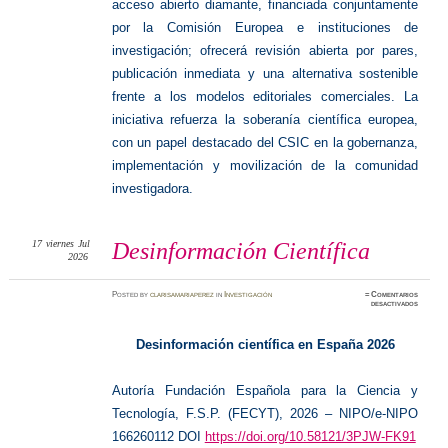
acceso abierto diamante, financiada conjuntamente
por la Comisión Europea e instituciones de
investigación; ofrecerá revisión abierta por pares,
publicación inmediata y una alternativa sostenible
frente a los modelos editoriales comerciales. La
iniciativa refuerza la soberanía científica europea,
con un papel destacado del CSIC en la gobernanza,
implementación y movilización de la comunidad
investigadora.
17
viernes
Jul
Desinformación Científica
2026
Posted
by
clarisamariaperez
in
Investigación
≈
Comentarios
en
desactivados
Desinfo
Científi
Desinformación científica en España 2026
Autoría Fundación Española para la Ciencia y
Tecnología, F.S.P. (FECYT), 2026 – NIPO/e-NIPO
166260112
DOI
https://doi.org/10.58121/3PJW-FK91