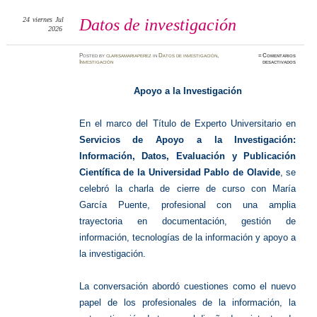
24
viernes
Jul
Datos de investigación
2026
Posted
by
clarisamariaperez
in
Datos de investigación
,
≈
Comentarios
en
Investigación
desactivados
Datos
de
investig
Apoyo a la Investigación
En el marco del Título de Experto Universitario en
Servicios de Apoyo a la Investigación:
Información, Datos, Evaluación y Publicación
Científica de la Universidad Pablo de Olavide
, se
celebró la charla de cierre de curso con María
García Puente, profesional con una amplia
trayectoria en documentación, gestión de
información, tecnologías de la información y apoyo a
la investigación.
La conversación abordó cuestiones como el nuevo
papel de los profesionales de la información, la