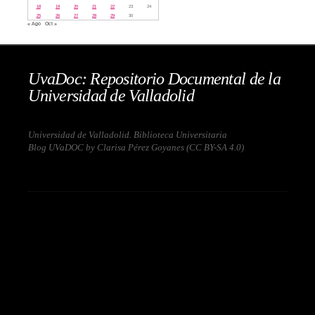
18
19
20
21
22
23
24
25
26
27
28
29
30
« Ago
Oct »
UvaDoc: Repositorio Documental de la
Universidad de Valladolid
Universidad de Valladolid. Biblioteca Universitaria
Blog UVaDOC by Clarisa Pérez Goyanes (
CC BY-SA 4.0
)