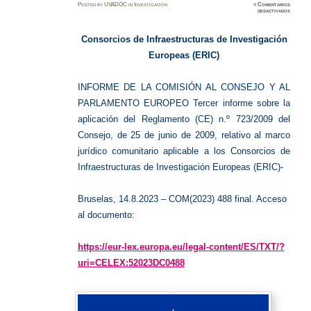
Posted
by
UVADOC
in
Investigación
≈
Comentarios
en
desactivados
Infraes
de
Investig
Europea
Consorcios de Infraestructuras de Investigación
Europeas (ERIC)
INFORME DE LA COMISIÓN AL CONSEJO Y AL
PARLAMENTO EUROPEO Tercer informe sobre la
aplicación del Reglamento (CE) n.º 723/2009 del
Consejo, de 25 de junio de 2009, relativo al marco
jurídico comunitario aplicable a los Consorcios de
Infraestructuras de Investigación Europeas (ERIC)-
Bruselas, 14.8.2023 – COM(2023) 488 final. Acceso
al documento:
https://eur-lex.europa.eu/legal-content/ES/TXT/?
uri=CELEX:52023DC0488