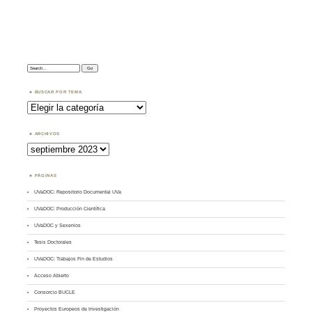
Search:
BUSCAR POR TEMA
Buscar
por
Tema
ARCHIVOS
Archivos
PÁGINAS
UVaDOC: Repositorio Documental UVa
UVaDOC: Producción Científica
UVaDOC y Sexenios
Tesis Doctorales
UVaDOC: Trabajos Fin de Estudios
Acceso Abierto
Consorcio BUCLE
Proyectos Europeos de Investigación