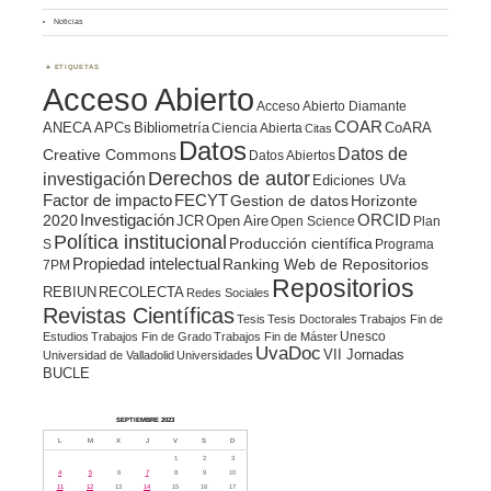
Noticias
ETIQUETAS
Acceso Abierto
Acceso Abierto Diamante
COAR
ANECA
APCs
Bibliometría
CoARA
Ciencia Abierta
Citas
Datos
Datos de
Creative Commons
Datos Abiertos
Derechos de autor
investigación
Ediciones UVa
Factor de impacto
FECYT
Gestion de datos
Horizonte
ORCID
2020
Investigación
JCR
Open Aire
Open Science
Plan
Política institucional
Producción científica
S
Programa
Propiedad intelectual
Ranking Web de Repositorios
7PM
Repositorios
REBIUN
RECOLECTA
Redes Sociales
Revistas Científicas
Tesis
Tesis Doctorales
Trabajos Fin de
Unesco
Estudios
Trabajos Fin de Grado
Trabajos Fin de Máster
UvaDoc
VII Jornadas
Universidad de Valladolid
Universidades
BUCLE
SEPTIEMBRE 2023
L
M
X
J
V
S
D
1
2
3
4
5
6
7
8
9
10
11
12
13
14
15
16
17