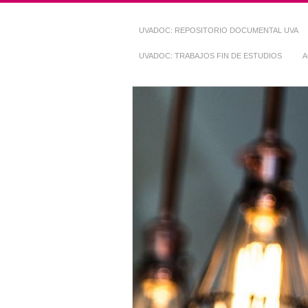
UVADOC: REPOSITORIO DOCUMENTAL UVA
UVADOC: TRABAJOS FIN DE ESTUDIOS
A
Repositorio Do
~ UVaDOC