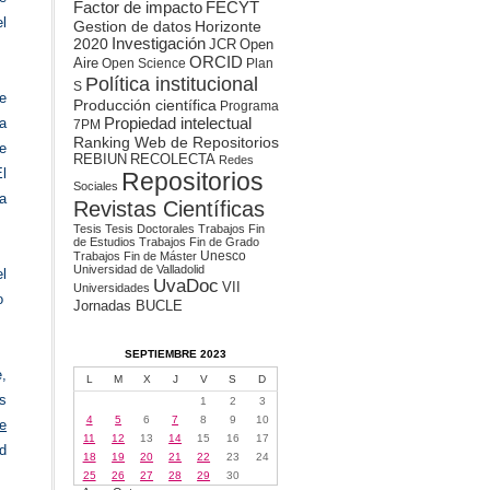
Factor de impacto
FECYT
l
Gestion de datos
Horizonte
2020
Investigación
JCR
Open
ORCID
Aire
Open Science
Plan
Política institucional
S
e
Producción científica
Programa
Propiedad intelectual
a
7PM
Ranking Web de Repositorios
e
REBIUN
RECOLECTA
Redes
l
Repositorios
Sociales
a
Revistas Científicas
Tesis
Tesis Doctorales
Trabajos Fin
de Estudios
Trabajos Fin de Grado
Unesco
Trabajos Fin de Máster
Universidad de Valladolid
l
UvaDoc
VII
Universidades
o
Jornadas BUCLE
SEPTIEMBRE 2023
,
L
M
X
J
V
S
D
s
1
2
3
4
5
6
7
8
9
10
e
11
12
13
14
15
16
17
ad
18
19
20
21
22
23
24
25
26
27
28
29
30