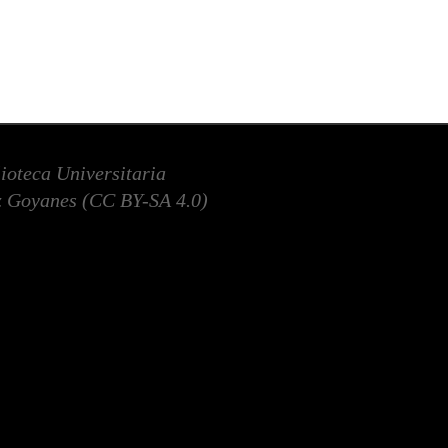
lioteca Universitaria
 Goyanes (
CC BY-SA 4.0
)