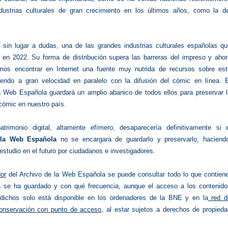
dustrias culturales de gran crecimiento en los últimos años, como la de
 sin lugar a dudas, una de las grandes industrias culturales españolas qu
s en 2022. Su forma de distribución supera las barreras del impreso y ahor
os encontrar en Internet una fuente muy nutrida de recursos sobre est
iendo a gran velocidad en paralelo con la difusión del cómic en línea. E
a Web Española guardará un amplio abanico de todos ellos para preservar l
cómic en nuestro país.
trimonio digital, altamente efímero, desaparecería definitivamente si e
 la Web Española
no se encargara de guardarlo y preservarlo, haciend
estudio en el futuro por ciudadanos e investigadores.
or
del Archivo de la Web Española se puede consultar todo lo que contiene
 se ha guardado y con qué frecuencia, aunque el acceso a los contenido
dichos solo está disponible en los ordenadores de la BNE y en la
red d
onservación con punto de acceso
, al estar sujetos a derechos de propied