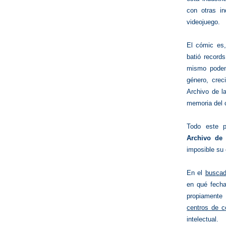
con otras in
videojuego.
El cómic es,
batió record
mismo podem
género, crec
Archivo de l
memoria del 
Todo este pa
Archivo de
imposible su 
En el
buscad
en qué fecha
propiamente 
centros de c
intelectual.