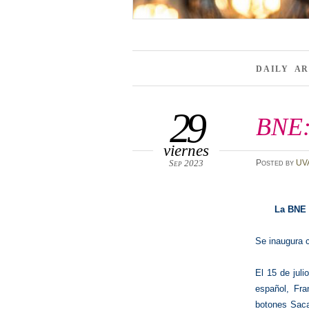
DAILY A
29
BNE:
viernes
Sep 2023
Posted
by
UV
La BNE 
Se inaugura 
El 15 de juli
español, Fra
botones Saca