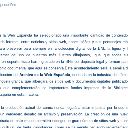
 pequeños.
e la Web Española ha seleccionado una importante cantidad de contenido
 de Internet, entre noticias y sitios web, sobre Ibáñez y sus personajes m
ara preservar para siempre en la colección digital de la BNE la figura y l
nternet de uno de nuestros más ilustres dibujantes, igual que todas su
 en soporte físico han ingresado en la BNE por depósito legal y forman par
monio documental que aquí se conserva.Este acontecimiento será la semilla 
lección del
Archivo de la Web Española
, centrada en la industria del cómi
 novela gráfica, que albergará los sitios web y documentos digitales publicad
 y que complementarán los importantes fondos impresos de la Bibliotec
España en esta materia.
 la producción actual del cómic nunca llegará a estar impresa, por lo que 
 un verdadero desafío su archivo y preservación. La creación de una nuev
ntrada en este mundo permitirá escoger un gran número de sitios web y cubr
ia cultural, de tanta importancia, como se ha venido haciendo recientement