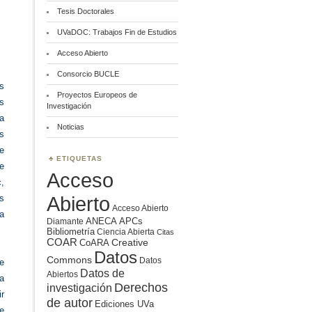
Tesis Doctorales
UVaDOC: Trabajos Fin de Estudios
Acceso Abierto
Consorcio BUCLE
s
Proyectos Europeos de
ás
Investigación
a
Noticias
s
te
ETIQUETAS
de
Acceso
c,
Abierto
os
Acceso Abierto
a
ANECA
APCs
Diamante
Bibliometría
Ciencia Abierta
Citas
COAR
Creative
CoARA
Datos
Commons
Datos
se
Datos de
Abiertos
a
Derechos
investigación
ir
de autor
Ediciones UVa
e