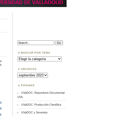
Search:
BUSCAR POR TEMA
Buscar
por
s
Tema
en
s
BNE:
ARCHIVOS
Colección
Archivos
cómics
PÁGINAS
UVaDOC: Repositorio Documental
UVa
eo
UVaDOC: Producción Científica
l
UVaDOC y Sexenios
s