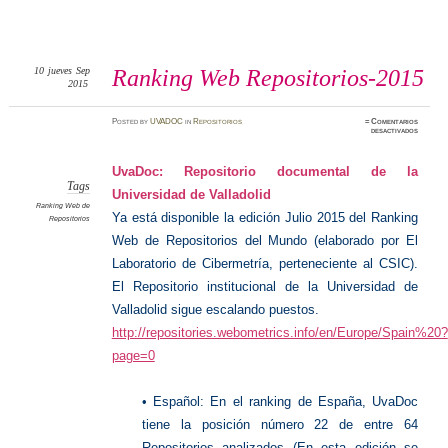
10
jueves
Sep
Ranking Web Repositorios-2015
2015
Posted
by
UVADOC
in
Repositorios
≈
Comentarios
en
desactivados
Ranking
Web
Reposit
2015
UvaDoc: Repositorio documental de la
Tags
Universidad de Valladolid
Ranking Web de
Ya está disponible la edición Julio 2015 del Ranking
Repositorios
Web de Repositorios del Mundo (elaborado por El
Laboratorio de Cibermetría, perteneciente al CSIC).
El Repositorio institucional de la Universidad de
Valladolid sigue escalando puestos.
http://repositories.webometrics.info/en/Europe/Spain%20?
page=0
• Español: En el ranking de España, UvaDoc
tiene la posición número 22 de entre 64
Repositorios analizados (En esta edición se