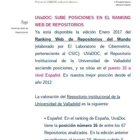
Posted
by
UVADOC
in
Acceso Abierto
≈
Comentarios
en
desactivados
UVaDO
avanza
en
el
UVaDOC: SUBE POSICIONES EN EL RANKING
Ranking
Web
Tags
WEB DE REPOSITORIOS
Ranking Web de
Ya está disponible la edición Enero 2017 del
Repositorios
Ranking Web de Repositorios del Mundo
(elaborado por El Laboratorio de Cibermetría,
perteneciente al CSIC). UVaDOC, el Repositorio
Institucional de la Universidad de Valladolid
asciende posiciones, y se sitúa en el
puesto 16 a
nivel Español.
Es nuestra mejor posición desde el
año 2012
La valoración del
Repositorio institucional de la
Universidad de Valladolid
es la siguiente:
• Español: En el ranking de España, UvaDoc
tiene la
posición número 16
de entre los 67
Repositorios analizados. En la edición anterior
ocupábamos el puesto 19. Hemos subido 3