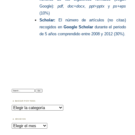
Google):
pdf, doc+docx, ppt+pptx
y
ps+eps
(10%)
Scholar:
El número de artículos (no citas)
recogidos en
Google Scholar
durante el periodo
de 5 años comprendido entre 2008 y 2012 (30%).
Search:
BUSCAR POR TEMA
Buscar
por
Tema
ARCHIVOS
Archivos