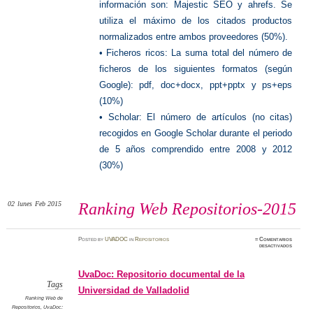
información son: Majestic SEO y ahrefs. Se
utiliza el máximo de los citados productos
normalizados entre ambos proveedores (50%).
• Ficheros ricos: La suma total del número de
ficheros de los siguientes formatos (según
Google): pdf, doc+docx, ppt+pptx y ps+eps
(10%)
• Scholar: El número de artículos (no citas)
recogidos en Google Scholar durante el periodo
de 5 años comprendido entre 2008 y 2012
(30%)
02
lunes
Feb 2015
Ranking Web Repositorios-2015
Posted
by
UVADOC
in
Repositorios
≈
Comentarios
en
desactivados
Ranking
Web
Reposit
2015
UvaDoc: Repositorio documental de la
Tags
Universidad de Valladolid
Ranking Web de
Repositorios
,
UvaDoc: