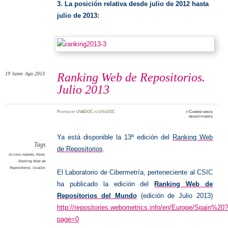
3. La posición relativa desde julio de 2012 hasta
julio de 2013:
19
lunes
Ago 2013
Ranking Web de Repositorios.
Julio 2013
Posted
by
UVADOC
in
UVaDOC
≈
Comentarios
en
desactivados
Ranking
Web
de
Reposit
Ya está disponible la 13ª edición del
Ranking Web
Julio
2013
Tags
de Repositorios
.
Acceso Abierto
,
Rank
,
Ranking Web de
Repositorios
,
UvaDoc
El Laboratorio de Cibermetría, perteneciente al CSIC
ha publicado la edición del
Ranking Web de
Repositorios del Mundo
(edición de Julio 2013)
http://repositories.webometrics.info/en/Europe/Spain%20?
page=0