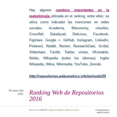
Hay algunos
cambios importantes en la
metodología
utilizada en el ranking
, entre ellos: se
utliza como indicador las menciones en redes
sociales.
Academia, Bibsonomy, citeulike,
CrossRef, Datadryad, Delicious, Facebook,
Figshare, Google +, GitHub, Instagram, LinkedIn,
Pinterest, Reddit, Renren, ResearchGate, Scribd,
Slideshare, Tumblr, Twitter,
vimeo, VKontakte,
Weibo, Wikipedia (todos los idiomas), Inglés
Wikipedia, Wikia, Wikimedia, YouTube, Zenodo.
http://repositories.webometrics.info/en/node/29
28
jueves
Ene
Ranking Web de Repositorios
2016
2016
Posted
by
UVADOC
in
Acceso Abierto
,
Repositorios
≈
Comentarios
en
desactivados
Ranking
Web