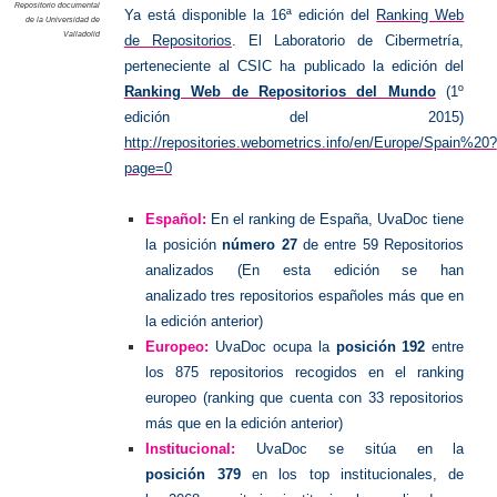
Repositorio documental
Ya está disponible la 16ª edición del
Ranking Web
de la Universidad de
Valladolid
de Repositorios
.
El Laboratorio de Cibermetría,
perteneciente al CSIC ha publicado la edición del
Ranking Web de Repositorios del Mundo
(1º
edición del 2015)
http://repositories.webometrics.info/en/Europe/Spain%20?
page=0
Español:
En el ranking de España, UvaDoc tiene
la posición
número 27
de entre 59 Repositorios
analizados (En esta edición se han
analizado tres repositorios españoles más que en
la edición anterior)
Europeo:
UvaDoc ocupa la
posición 192
entre
los 875 repositorios recogidos en el ranking
europeo (ranking que cuenta con 33 repositorios
más que en la edición anterior)
Institucional:
UvaDoc se sitúa en la
posición 379
en los top institucionales, de