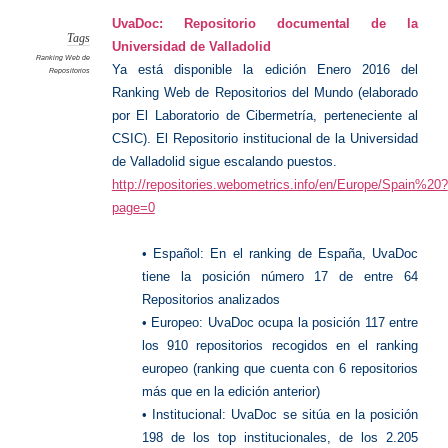
de
Reposit
UvaDoc: Repositorio documental de la
2016
Tags
Universidad de Valladolid
Ranking Web de
Ya está disponible la edición Enero 2016 del
Repositorios
Ranking Web de Repositorios del Mundo (elaborado
por El Laboratorio de Cibermetría, perteneciente al
CSIC). El Repositorio institucional de la Universidad
de Valladolid sigue escalando puestos.
http://repositories.webometrics.info/en/Europe/Spain%20?
page=0
• Español: En el ranking de España, UvaDoc
tiene la posición número 17 de entre 64
Repositorios analizados
• Europeo: UvaDoc ocupa la posición 117 entre
los 910 repositorios recogidos en el ranking
europeo (ranking que cuenta con 6 repositorios
más que en la edición anterior)
• Institucional: UvaDoc se sitúa en la posición
198 de los top institucionales, de los 2.205