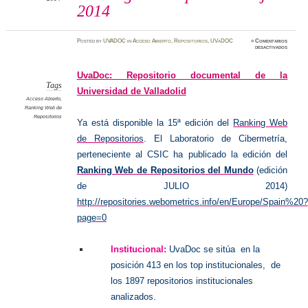
2014
Posted
by
UVADOC
in
Acceso Abierto
,
Repositorios
,
UVaDOC
≈
Comentarios
en
desactivados
Ranking
web
Reposit
julio
UvaDoc: Repositorio documental de la
2014
Tags
Universidad de Valladolid
Acceso Abierto
,
Ranking Web de
Repositorios
Ya está disponible la 15ª edición del
Ranking Web
de Repositorios
.
El Laboratorio de Cibermetría,
perteneciente al CSIC ha publicado la edición del
Ranking Web de Repositorios del Mundo
(edición
de JULIO 2014)
http://repositories.webometrics.info/en/Europe/Spain%20?
page=0
Institucional:
UvaDoc se sitúa en la
posición 413 en los top institucionales, de
los 1897 repositorios institucionales
analizados.