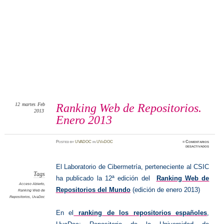
12
martes
Feb
Ranking Web de Repositorios.
2013
Enero 2013
Posted
by
UVADOC
in
UVaDOC
≈
Comentarios
en
desactivados
Ranking
Web
de
Reposit
El Laboratorio de Cibermetría, perteneciente al CSIC
Enero
2013
Tags
ha publicado la 12ª edición del
Ranking Web de
Acceso Abierto
,
Repositorios del Mundo
(edición de enero 2013)
Ranking Web de
Repositorios
,
UvaDoc
En el
ranking de los repositorios españoles
,