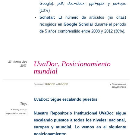
Google):
pdf, doc+docx, ppt+pptx
y
ps+eps
(10%)
Scholar:
El número de artículos (no citas)
recogidos en
Google Scholar
durante el periodo
de 5 años comprendido entre 2008 y 2012 (30%).
23
viernes
Ago
UvaDoc, Posicionamiento
2013
mundial
Posted
by
UVADOC
in
UVaDOC
≈
Comentarios
en
desactivados
UvaDoc
Posicio
mundial
UvaDoc: Sigue escalando puestos
Tags
Ranking Web de
Nuestro Repositorio Institucional UVaDoc sigue
Repositorios
,
UvaDoc
escalando puestos a todos los niveles: nacional,
europeo y mundial. Lo vemos en el siguiente
posicionamiento: