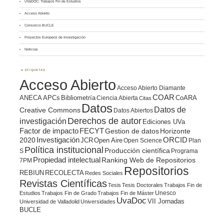
UVaDOC: Trabajos Fin de Estudios
Acceso Abierto
Consorcio BUCLE
Proyectos Europeos de Investigación
Noticias
ETIQUETAS
Acceso Abierto
Acceso Abierto Diamante
COAR
ANECA
APCs
Bibliometría
CoARA
Ciencia Abierta
Citas
Datos
Datos de
Creative Commons
Datos Abiertos
Derechos de autor
investigación
Ediciones UVa
Factor de impacto
FECYT
Gestion de datos
Horizonte
ORCID
2020
Investigación
JCR
Open Aire
Open Science
Plan
Política institucional
Producción científica
S
Programa
Propiedad intelectual
Ranking Web de Repositorios
7PM
Repositorios
REBIUN
RECOLECTA
Redes Sociales
Revistas Científicas
Tesis
Tesis Doctorales
Trabajos Fin de
Unesco
Estudios
Trabajos Fin de Grado
Trabajos Fin de Máster
UvaDoc
VII Jornadas
Universidad de Valladolid
Universidades
BUCLE