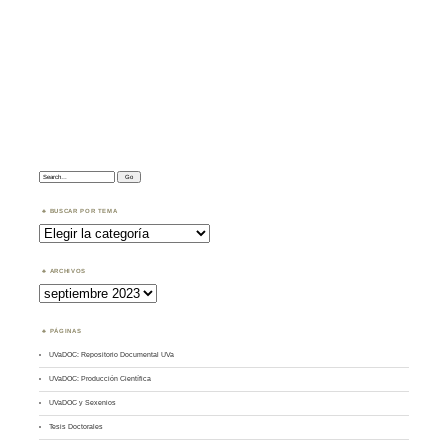
Search:
BUSCAR POR TEMA
Buscar
por
Tema
ARCHIVOS
Archivos
PÁGINAS
UVaDOC: Repositorio Documental UVa
UVaDOC: Producción Científica
UVaDOC y Sexenios
Tesis Doctorales