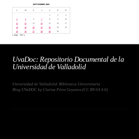
SEPTIEMBRE 2023
L
M
X
J
V
S
D
1
2
3
4
5
6
7
8
9
10
11
12
13
14
15
16
17
18
19
20
21
22
23
24
25
26
27
28
29
30
« Ago
Oct »
UvaDoc: Repositorio Documental de la
Universidad de Valladolid
Universidad de Valladolid. Biblioteca Universitaria
Blog UVaDOC by Clarisa Pérez Goyanes (
CC BY-SA 4.0
)