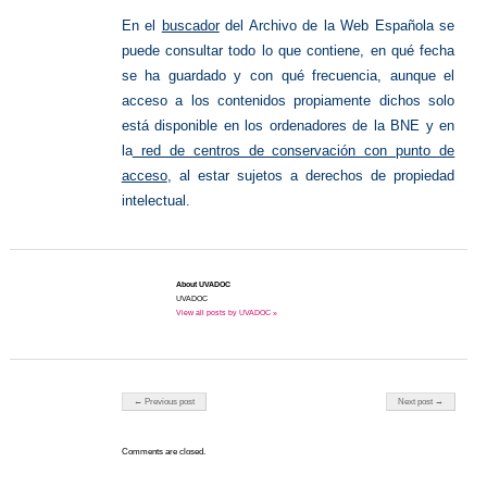
En el
buscador
del Archivo de la Web Española se
puede consultar todo lo que contiene, en qué fecha
se ha guardado y con qué frecuencia, aunque el
acceso a los contenidos propiamente dichos solo
está disponible en los ordenadores de la BNE y en
la
red de centros de conservación con punto de
acceso
, al estar sujetos a derechos de propiedad
intelectual.
About UVADOC
UVADOC
View all posts by UVADOC »
Post navigation
← Previous post
Next post →
Comments are closed.