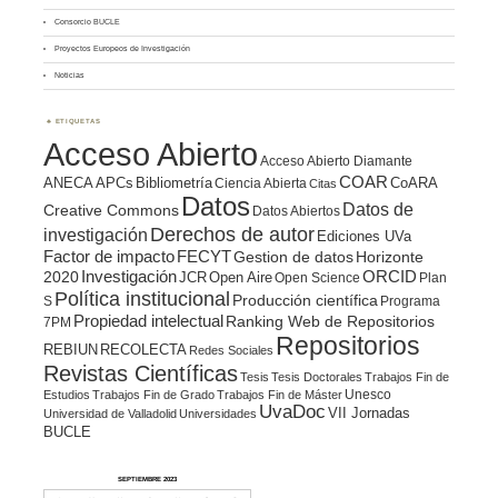
Consorcio BUCLE
Proyectos Europeos de Investigación
Noticias
ETIQUETAS
Acceso Abierto
Acceso Abierto Diamante
COAR
ANECA
APCs
Bibliometría
CoARA
Ciencia Abierta
Citas
Datos
Datos de
Creative Commons
Datos Abiertos
Derechos de autor
investigación
Ediciones UVa
Factor de impacto
FECYT
Gestion de datos
Horizonte
ORCID
2020
Investigación
JCR
Open Aire
Open Science
Plan
Política institucional
Producción científica
S
Programa
Propiedad intelectual
Ranking Web de Repositorios
7PM
Repositorios
REBIUN
RECOLECTA
Redes Sociales
Revistas Científicas
Tesis
Tesis Doctorales
Trabajos Fin de
Unesco
Estudios
Trabajos Fin de Grado
Trabajos Fin de Máster
UvaDoc
VII Jornadas
Universidad de Valladolid
Universidades
BUCLE
SEPTIEMBRE 2023