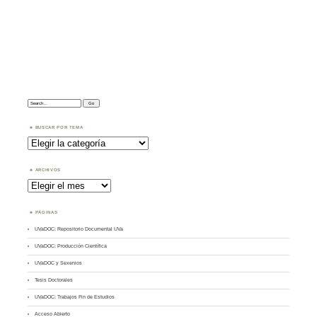
Search:
BUSCAR POR TEMA
Buscar
por
Tema
ARCHIVOS
Archivos
PÁGINAS
UVaDOC: Repositorio Documental UVa
UVaDOC: Producción Científica
UVaDOC y Sexenios
Tesis Doctorales
UVaDOC: Trabajos Fin de Estudios
Acceso Abierto