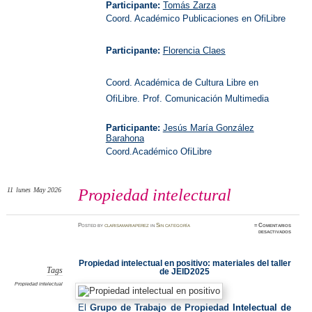
Participante:
Tomás Zarza
Coord. Académico Publicaciones en OfiLibre
Participante:
Florencia Claes
Coord. Académica de Cultura Libre en
OfiLibre. Prof. Comunicación Multimedia
Participante:
Jesús María González
Barahona
Coord.Académico OfiLibre
11
lunes
May 2026
Propiedad intelectural
Posted
by
clarisamariaperez
in
Sin categoría
≈
Comentarios
en
desactivados
Propied
intelect
Propiedad intelectual en positivo: materiales del taller
Tags
de JEID2025
Propiedad intelectual
El
Grupo de Trabajo de Propiedad Intelectual de