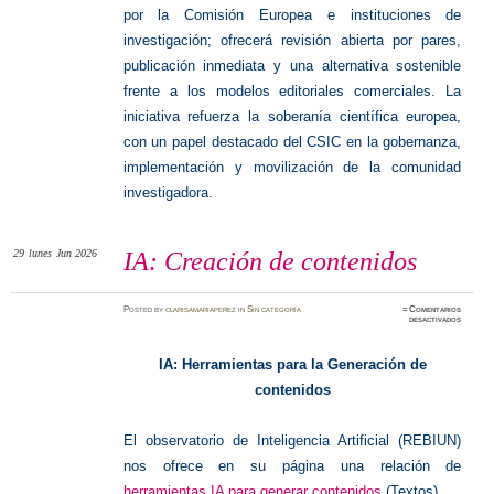
por la Comisión Europea e instituciones de
investigación; ofrecerá revisión abierta por pares,
publicación inmediata y una alternativa sostenible
frente a los modelos editoriales comerciales. La
iniciativa refuerza la soberanía científica europea,
con un papel destacado del CSIC en la gobernanza,
implementación y movilización de la comunidad
investigadora.
29
lunes
Jun 2026
IA: Creación de contenidos
Posted
by
clarisamariaperez
in
Sin categoría
≈
Comentarios
en
desactivados
IA:
Creació
de
conteni
IA: Herramientas para la Generación de
contenidos
El observatorio de Inteligencia Artificial (REBIUN)
nos ofrece en su página una relación de
herramientas IA para generar contenidos
(Textos)