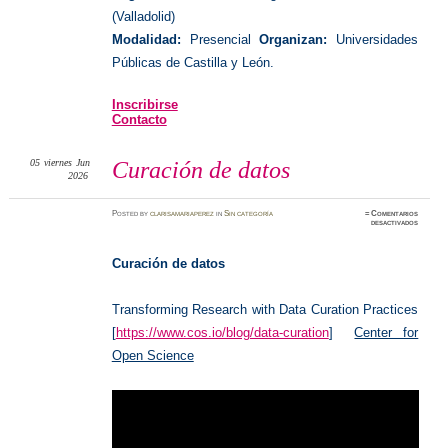
(Valladolid)
Modalidad:
Presencial
Organizan:
Universidades
Públicas de Castilla y León.
Inscribirse
Contacto
05
viernes
Jun
Curación de datos
2026
Posted
by
clarisamariaperez
in
Sin categoría
≈
Comentarios
en
desactivados
Curació
de
datos
Curación de datos
Transforming Research with Data Curation Practices
[
https://www.cos.io/blog/data-curation
]
Center for
Open Science