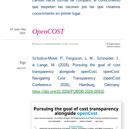
cambio hacia formas de compartir el conocimiento
que respeten las razones por las que creamos
conocimiento en primer lugar.
18
lunes
May
OpenCOST
2026
Posted
by
clarisamariaperez
in
Sin categoría
≈
Comentarios
en
desactivados
OpenCO
Schultze-Motel, P., Ferguson, L. M., Schneider, J.,
Tags
& Lange, M. (2026). Pursuing the goal of cost
OpenCost
transparency alongside openCost. openCost:
Navigating Cost Transparency (openCost
Conference 2026), Hamburg, Germany.
https://doi.org/10.3204/PUBDB-2026-00916