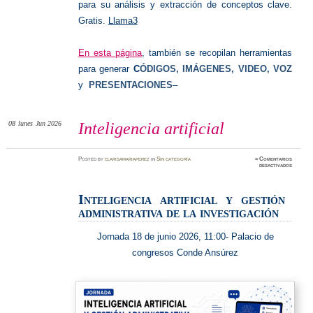
para su análisis y extracción de conceptos clave.
Gratis.
Llama3
En esta página
, también se recopilan herramientas
para generar
C
ÓDIGOS, IMÁGENES, VIDEO, VOZ
y
PRESENTACIONES
–
08
lunes
Jun 2026
Inteligencia artificial
Posted
by
clarisamariaperez
in
Sin categoría
≈
Comentarios
en
desactivados
Intelige
artificia
Inteligencia artificial y gestión
administrativa de la investigación
Jornada 18 de junio 2026, 11:00- Palacio de
congresos Conde Ansúrez