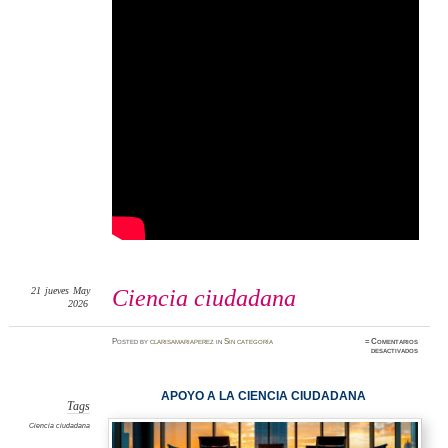
21
jueves
May
Ciencia ciudadana
2026
Posted
by
clarisamariaperez
in
Sin categoría
≈
Comentarios
en
desactivados
Ciencia
ciudadan
APOYO A LA CIENCIA CIUDADANA
Tags
Ciencia ciudadana