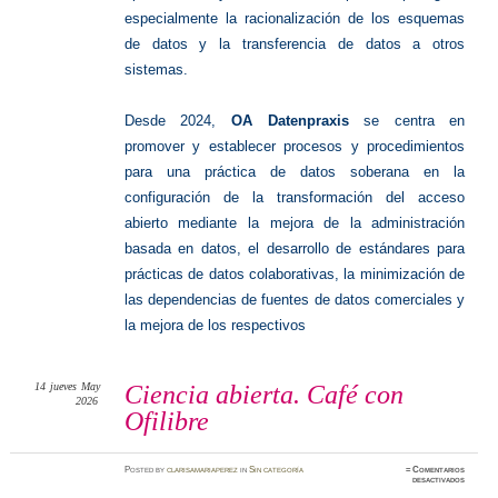
especialmente la racionalización de los esquemas
de datos y la transferencia de datos a otros
sistemas.
Desde 2024,
OA Datenpraxis
se centra en
promover y establecer procesos y procedimientos
para una práctica de datos soberana en la
configuración de la transformación del acceso
abierto mediante la mejora de la administración
basada en datos, el desarrollo de estándares para
prácticas de datos colaborativas, la minimización de
las dependencias de fuentes de datos comerciales y
la mejora de los respectivos
14
jueves
May
Ciencia abierta. Café con
2026
Ofilibre
Posted
by
clarisamariaperez
in
Sin categoría
≈
Comentarios
en
desactivados
Ciencia