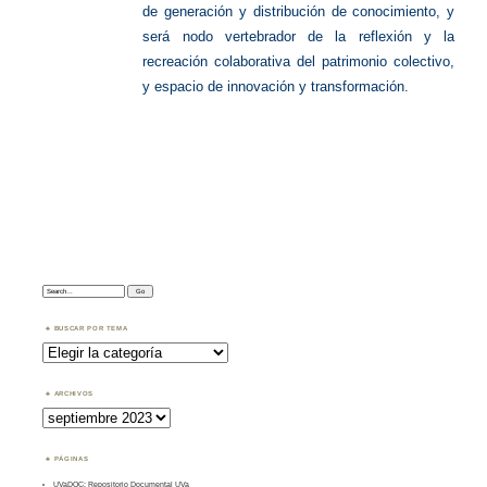
de generación y distribución de conocimiento, y
será nodo vertebrador de la reflexión y la
recreación colaborativa del patrimonio colectivo,
y espacio de innovación y transformación.
Search:
BUSCAR POR TEMA
Buscar
por
Tema
ARCHIVOS
Archivos
PÁGINAS
UVaDOC: Repositorio Documental UVa