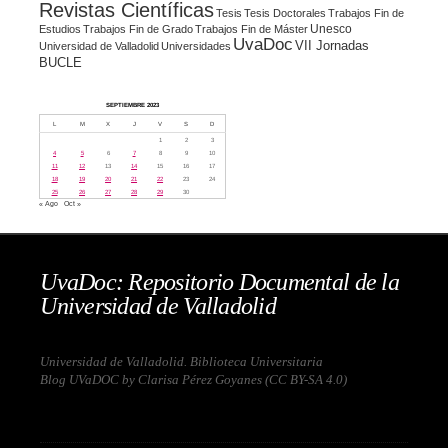
Revistas Científicas
Tesis
Tesis Doctorales
Trabajos Fin de
Unesco
Estudios
Trabajos Fin de Grado
Trabajos Fin de Máster
UvaDoc
VII Jornadas
Universidad de Valladolid
Universidades
BUCLE
SEPTIEMBRE 2023
L
M
X
J
V
S
D
1
2
3
4
5
6
7
8
9
10
11
12
13
14
15
16
17
18
19
20
21
22
23
24
25
26
27
28
29
30
« Ago
Oct »
UvaDoc: Repositorio Documental de la
Universidad de Valladolid
Universidad de Valladolid. Biblioteca Universitaria
Blog UVaDOC by Clarisa Pérez Goyanes (
CC BY-SA 4.0
)