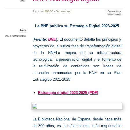
2023
Posted
by
UVADOC
in
Sin categoría
≈
Comentarios
en
desactivados
BNE:
Estrate
digital
La BNE publica su Estrategia Digital 2023-2025
Tags
BNE
,
Estrategia digital
[
Fuente:
BNE
]. El documento detalla los principios y
proyectos de la nueva fase de transformación digital
de la BNELa mejora de su infraestructura
tecnológica, la preservación digital y el fomento de
la reutilización de contenidos son líneas de
actuación enmarcadas por la BNE en su Plan
Estratégico 2021-2025
Estrategia digital 2023-2025 (PDF)
La Biblioteca Nacional de España, desde hace más
de 300 años, es la máxima institución responsable