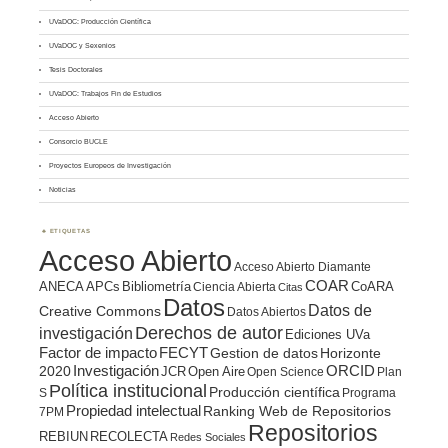
UVaDOC: Producción Científica
UVaDOC y Sexenios
Tesis Doctorales
UVaDOC: Trabajos Fin de Estudios
Acceso Abierto
Consorcio BUCLE
Proyectos Europeos de Investigación
Noticias
ETIQUETAS
Acceso Abierto
Acceso Abierto Diamante
COAR
ANECA
APCs
Bibliometría
CoARA
Ciencia Abierta
Citas
Datos
Datos de
Creative Commons
Datos Abiertos
Derechos de autor
investigación
Ediciones UVa
Factor de impacto
FECYT
Gestion de datos
Horizonte
ORCID
2020
Investigación
JCR
Open Aire
Open Science
Plan
Política institucional
Producción científica
S
Programa
Propiedad intelectual
Ranking Web de Repositorios
7PM
Repositorios
REBIUN
RECOLECTA
Redes Sociales