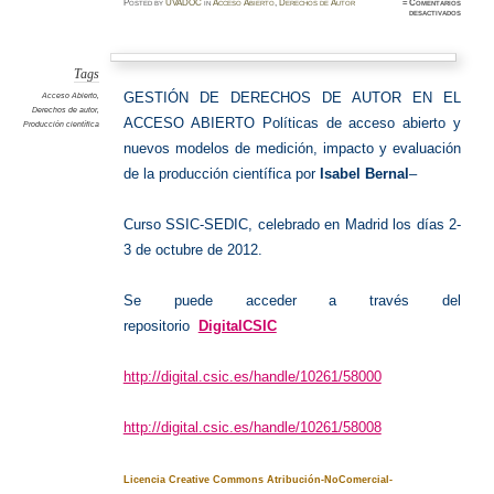
Posted
by
UVADOC
in
Acceso Abierto
,
Derechos de Autor
≈
Comentarios
en
desactivados
Derecho
de
autor
y
acceso
abierto
Tags
GESTIÓN DE DERECHOS DE AUTOR EN EL
Acceso Abierto
,
Derechos de autor
,
ACCESO ABIERTO Políticas de acceso abierto y
Producción científica
nuevos modelos de medición, impacto y evaluación
de la producción científica por
Isabel Bernal
–
Curso SSIC-SEDIC, celebrado en Madrid los días 2-
3 de octubre de 2012.
Se puede acceder a través del
repositorio
DigitalCSIC
http://digital.csic.es/handle/10261/58000
http://digital.csic.es/handle/10261/58008
Licencia Creative Commons Atribución-NoComercial-