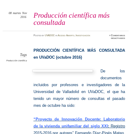
08
martes
Nov
Producción científica más
2016
consultada
Posted
by
UVADOC
in
Acceso Abierto
,
Investigación
≈
Comentarios
en
desactivados
Producc
científic
más
consult
PRODUCCIÓN CIENTÍFICA MÁS CONSULTADA
Tags
en UVaDOC (octubre 2016)
Producción científica
De los
documentos
incluidos por profesores e investigadores de la
Universidad de Valladolid en UVaDOC, el que ha
tenido un mayor número de consultas el pasado
mes de octubre ha sido:
“Proyecto de Innovación Docente: Laboratorio
de la vivienda unifamiliar del siglo XXI
:
Registro
2015-2016 por autores”
Fernando Díaz-Pinés Mateo.