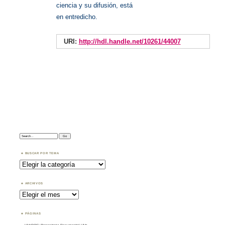
ciencia y su difusión, está
en entredicho.
URI:
http://hdl.handle.net/10261/44007
Search:
BUSCAR POR TEMA
Buscar
por
Tema
ARCHIVOS
Archivos
PÁGINAS