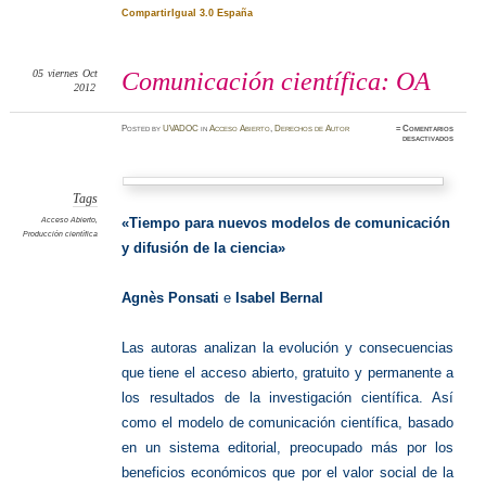
CompartirIgual 3.0 España
05
viernes
Oct
Comunicación científica: OA
2012
Posted
by
UVADOC
in
Acceso Abierto
,
Derechos de Autor
≈
Comentarios
en
desactivados
Comunic
científic
OA
Tags
Acceso Abierto
,
«Tiempo para nuevos modelos de comunicación
Producción científica
y difusión de la ciencia»
Agnès Ponsati
e
Isabel Bernal
Las autoras analizan la evolución y consecuencias
que tiene el acceso abierto, gratuito y permanente a
los resultados de la investigación científica. Así
como el modelo de comunicación científica, basado
en un sistema editorial, preocupado más por los
beneficios económicos que por el valor social de la