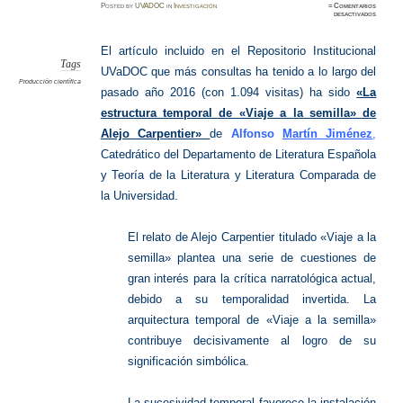
Posted
by
UVADOC
in
Investigación
≈
Comentarios
en
desactivados
Artícul
mas
consult
UVaDO
El artículo incluido en el Repositorio Institucional
2016
Tags
UVaDOC que más consultas ha tenido a lo largo del
Producción científica
pasado año 2016 (con 1.094 visitas) ha sido
«La
estructura temporal de «Viaje a la semilla» de
Alejo Carpentier»
de
Alfonso
Martín Jiménez
,
Catedrático del Departamento de
Literatura Española
y Teoría de la Literatura y Literatura Comparada de
la Universidad.
El relato de Alejo Carpentier titulado «Viaje a la
semilla» plantea una serie de cuestiones de
gran interés para la crítica narratológica actual,
debido a su temporalidad invertida. La
arquitectura temporal de «Viaje a la semilla»
contribuye decisivamente al logro de su
significación simbólica.
La sucesividad temporal favorece la instalación