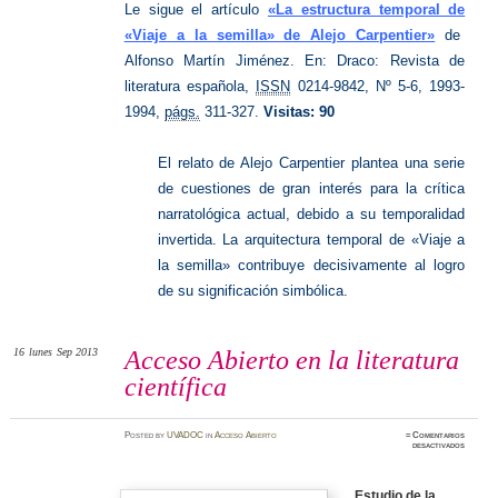
Le sigue el artículo
«La estructura temporal de
«Viaje a la semilla» de Alejo Carpentier»
de
Alfonso Martín Jiménez. En: Draco: Revista de
literatura española,
ISSN
0214-9842, Nº 5-6, 1993-
1994,
págs.
311-327.
Visitas: 90
El relato de Alejo Carpentier plantea una serie
de cuestiones de gran interés para la crítica
narratológica actual, debido a su temporalidad
invertida. La arquitectura temporal de «Viaje a
la semilla» contribuye decisivamente al logro
de su significación simbólica.
16
lunes
Sep 2013
Acceso Abierto en la literatura
científica
Posted
by
UVADOC
in
Acceso Abierto
≈
Comentarios
en
desactivados
Acceso
Abierto
en
la
Estudio de la
literatu