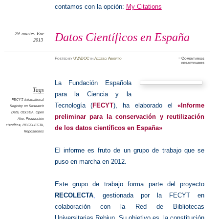
contamos con la opción:
My Citations
29
martes
Ene
Datos Científicos en España
2013
Posted
by
UVADOC
in
Acceso Abierto
≈
Comentarios
en
desactivados
Datos
Científi
en
España
La Fundación Española
Tags
para la Ciencia y la
FECYT
,
International
Tecnología (
FECYT
), ha elaborado el
«Informe
Registry on Research
Data
,
ODiSEA
,
Open
preliminar para la conservación y reutilización
Aire
,
Producción
científica
,
RECOLECTA
,
de los datos científicos en España»
Repositorios
El informe es fruto de un grupo de trabajo que se
puso en marcha en 2012.
Este grupo de trabajo forma parte del proyecto
RECOLECTA
,
gestionada por la FECYT en
colaboración con la Red de Bibliotecas
Universitarias Rebiun. Su objetivo es la constitución