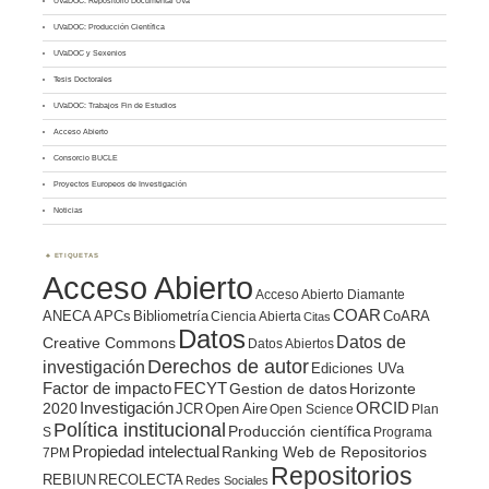
UVaDOC: Repositorio Documental UVa
UVaDOC: Producción Científica
UVaDOC y Sexenios
Tesis Doctorales
UVaDOC: Trabajos Fin de Estudios
Acceso Abierto
Consorcio BUCLE
Proyectos Europeos de Investigación
Noticias
ETIQUETAS
Acceso Abierto
Acceso Abierto Diamante
COAR
ANECA
APCs
Bibliometría
CoARA
Ciencia Abierta
Citas
Datos
Datos de
Creative Commons
Datos Abiertos
Derechos de autor
investigación
Ediciones UVa
Factor de impacto
FECYT
Gestion de datos
Horizonte
ORCID
2020
Investigación
JCR
Open Aire
Open Science
Plan
Política institucional
Producción científica
S
Programa
Propiedad intelectual
Ranking Web de Repositorios
7PM
Repositorios
REBIUN
RECOLECTA
Redes Sociales