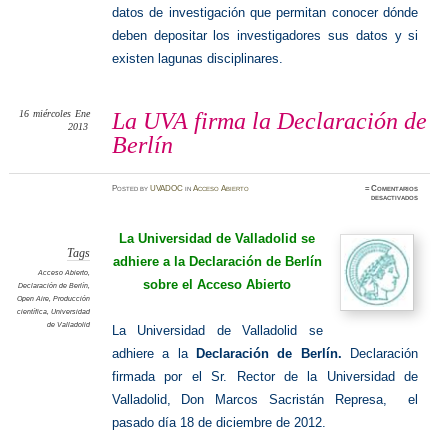
datos de investigación que permitan conocer dónde
deben depositar los investigadores sus datos y si
existen lagunas disciplinares.
16
miércoles
Ene
La UVA firma la Declaración de
2013
Berlín
Posted
by
UVADOC
in
Acceso Abierto
≈
Comentarios
en
desactivados
La
UVA
firma
la
La Universidad de Valladolid se
Declara
de
Tags
adhiere
a la
Declaración de Berlín
Berlín
Acceso Abierto
,
sobre el Acceso Abierto
Declaración de Berlín
,
Open Aire
,
Producción
científica
,
Universidad
de Valladolid
La Universidad de Valladolid se
adhiere a la
Declaración de Berlín.
Declaración
firmada por el Sr. Rector de la Universidad de
Valladolid, Don Marcos Sacristán Represa, el
pasado día 18 de diciembre de 2012.