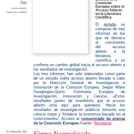
científic
Tags
Comisión
Europea sobre el
Acceso Abierto
,
Acceso Abierto
Producción científica
en la Literatura
Científica
El
estudio
se
compone de tres
informes en los
que se destaca
el crecimiento
del acceso
abierto a la
literatura
científica y se
confirma un cambio global hacia el acceso abierto a
los resultados de investigación.
Los tres informes han sido elaborados como parte
de un estudio sobre acceso abierto llevado a cabo
por la Dirección General de Investigación e
Innovación de la Comisión Europea. Según Máire
Geoghegan-Quinn, Comisaria Europea de
Investigación, Innovación y Ciencia,
«Estos
resultados ponen de manifiesto que el acceso
abierto está aquí para quedarse. Hacer los
resultados de investigación públicos fomenta una
ciencia mejor y fortalece la economía basada en el
conocimiento»
. Acceso al
comunicado de prensa
de la Comisión Europea
.
Fuente:
Recolecta
10
miércoles
Abr
Firma Normalizada