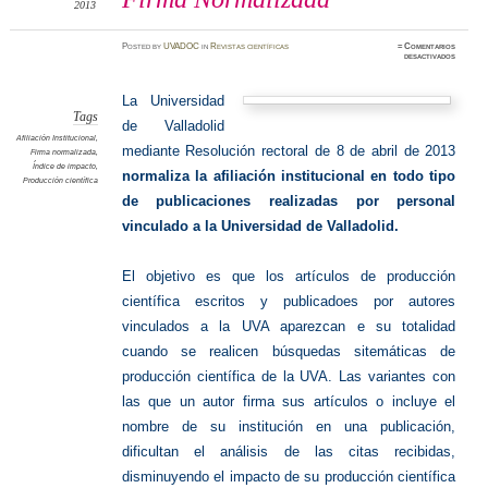
2013
Posted
by
UVADOC
in
Revistas científicas
≈
Comentarios
en
desactivados
Firma
Normali
La Universidad
Tags
de Valladolid
Afiliación Institucional
,
mediante Resolución rectoral de 8 de abril de 2013
Firma normalizada
,
Índice de impacto
,
normaliza la afiliación institucional en todo tipo
Producción científica
de publicaciones realizadas por personal
vinculado a la Universidad de Valladolid.
El objetivo es que los artículos de producción
científica escritos y publicadoes por autores
vinculados a la UVA aparezcan e su totalidad
cuando se realicen búsquedas sitemáticas de
producción científica de la UVA. Las variantes con
las que un autor firma sus artículos o incluye el
nombre de su institución en una publicación,
dificultan el análisis de las citas recibidas,
disminuyendo el impacto de su producción científica