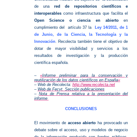
de una
red de repositorios científicos e
interoperable
s
como infraestructura que facilita el
Open Science o ciencia en abierto
en
cumplimiento del artículo 37 la
Ley 14/2011, de 1
de Junio, de la Ciencia, la Tecnología y la
Innovación
. Recolecta también tiene el objetivo de
dotar de mayor visibilidad y servicios a los
resultados de investigación y la producción
científica española.
–
«
Informe preliminar para la conservación y
reutilización de los datos científicos en España
«
– Web de Recolecta
:
http://www.recolecta.net
–
Web de Fecyt. Sección publicaciones
–
Nota de Prensa
relativa a la presentación del
informe
CONCLUSIONES
El movimiento de
acceso abierto
ha provocado un
debate sobre el acceso, uso y modelos de negocio
de la
información producida con fondos públicos,