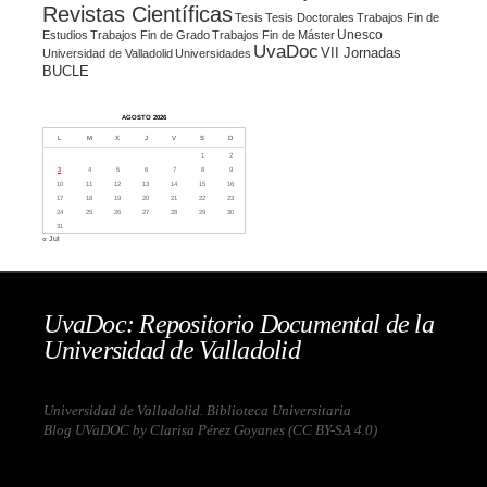
Revistas Científicas
Tesis
Tesis Doctorales
Trabajos Fin de
Unesco
Estudios
Trabajos Fin de Grado
Trabajos Fin de Máster
UvaDoc
VII Jornadas
Universidad de Valladolid
Universidades
BUCLE
AGOSTO 2026
L
M
X
J
V
S
D
1
2
3
4
5
6
7
8
9
10
11
12
13
14
15
16
17
18
19
20
21
22
23
24
25
26
27
28
29
30
31
« Jul
UvaDoc: Repositorio Documental de la
Universidad de Valladolid
Universidad de Valladolid. Biblioteca Universitaria
Blog UVaDOC by Clarisa Pérez Goyanes (
CC BY-SA 4.0
)