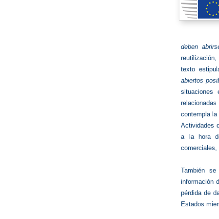
deben abrir
reutilización
texto estipu
abiertos pos
situaciones
relacionadas
contempla la 
Actividades 
a la hora de
comerciales, e
También se 
información d
pérdida de d
Estados miemb