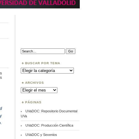
Search:
BUSCAR POR TEMA
Buscar
por
s
Tema
en
s
Datos
ARCHIVOS
Abiertos
Archivos
PÁGINAS
nd
UVaDOC: Repositorio Documental
 y
UVa
.
UVaDOC: Producción Científica
UVaDOC y Sexenios