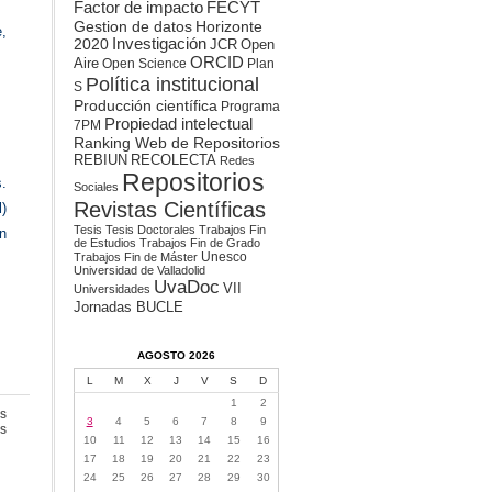
Factor de impacto
FECYT
Gestion de datos
Horizonte
,
2020
Investigación
JCR
Open
ORCID
Aire
Open Science
Plan
Política institucional
S
Producción científica
Programa
Propiedad intelectual
7PM
Ranking Web de Repositorios
REBIUN
RECOLECTA
Redes
Repositorios
s.
Sociales
Revistas Científicas
l)
Tesis
Tesis Doctorales
Trabajos Fin
ún
de Estudios
Trabajos Fin de Grado
Unesco
Trabajos Fin de Máster
Universidad de Valladolid
UvaDoc
VII
Universidades
Jornadas BUCLE
AGOSTO 2026
L
M
X
J
V
S
D
1
2
s
3
4
5
6
7
8
9
en
s
10
11
12
13
14
15
16
Datos
abiertos
17
18
19
20
21
22
23
24
25
26
27
28
29
30