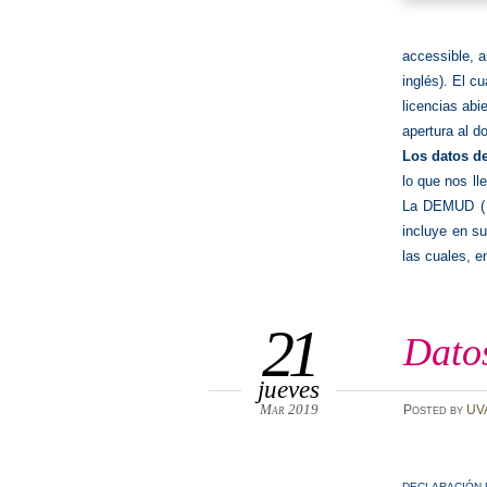
accessible, a
inglés). El c
licencias ab
apertura al d
Los datos de
lo que nos ll
La DEMUD 
incluye en su
las cuales, e
21
Datos
jueves
Mar 2019
Posted
by
UV
DECLARACIÓN 