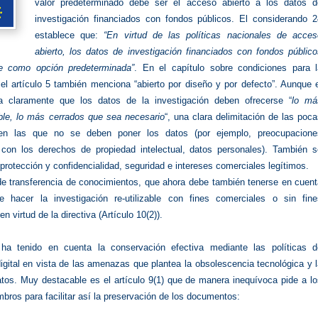
valor predeterminado debe ser el acceso abierto a los datos d
investigación financiados con fondos públicos. El considerando 2
establece que:
“En virtud de las políticas nacionales de acces
abierto, los datos de investigación financiados con fondos públic
se como opción predeterminada”
. En el capítulo sobre condiciones para l
, el artículo 5 también menciona “abierto por diseño y por defecto”. Aunque 
la claramente que los datos de la investigación deben ofrecerse “
lo má
ible, lo más cerrados que sea necesario
“, una clara delimitación de las poc
 en las que no se deben poner los datos (por ejemplo, preocupacione
 con los derechos de propiedad intelectual, datos personales). También s
protección y confidencialidad, seguridad e intereses comerciales legítimos.
de transferencia de conocimientos, que ahora debe también tenerse en cuent
 hacer la investigación re-utilizable con fines comerciales o sin fine
n virtud de la directiva (Artículo 10(2)).
ha tenido en cuenta la conservación efectiva mediante las políticas d
igital en vista de las amenazas que plantea la obsolescencia tecnológica y 
atos. Muy destacable es el artículo 9(1) que de manera inequívoca pide a l
ros para facilitar así la preservación de los documentos: