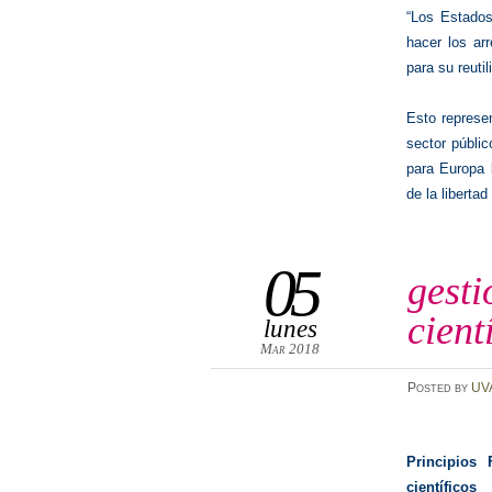
“Los Estados
hacer los arr
para su reutil
Esto represen
sector públi
para Europa 
de la liberta
05
gesti
cient
lunes
Mar 2018
Posted
by
UV
Principios
científicos