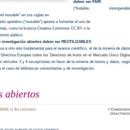
deben ser
FAIR
(“findable, interoperable
nd reusable” en sus siglas en
uarto apelativo (“reusable”) apunta a fomentar el uso de
iertas, como la licencia Creative Commons CC BY o la
ominio público.
 investigación abiertos deben ser
REUTILIZABLES
eva a otro reto fundamental para el avance científico,
el de la minería de dato
(
Directiva Europea sobre los Derechos de Autor en el Mercado
Único Digita
s artículos 3 y 4 excepciones en favor de la
minería de textos y datos, seg
n el caso de bibliotecas
universitarias y de investigación.
 abiertos
ADOC
in
Sin categoría
≈
Comentario
desactivado
DE SPARC EUROPE DE DATOS ABIERTOS