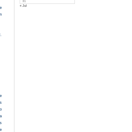
31
« Jul
e
n
.
se
s
o
a
s
e