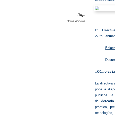
Tags
Datos Abiertos
PSI Directiv
27 th Februa
Enlace
Docume
¿Cómo es la
La directiva
pone a disp
públicos. La
de M
ercado
práctica, pr
tecnologías