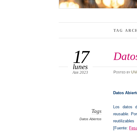
TAG ARC
17
Dato
lunes
Abr 2023
Posted
by
UV
Datos Abiert
Los datos d
Tags
reusable.
Por
Datos Abiertos
reutilizable
[Fuente:
Fes