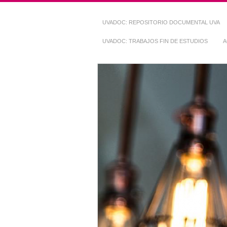
UVADOC: REPOSITORIO DOCUMENTAL UVA
UVADOC: TRABAJOS FIN DE ESTUDIOS
A
Repositorio Do
~ UVaDOC