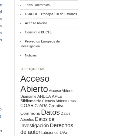
e
Tesis Doctorales
l
UVaDOC: Trabajos Fin de Estudios
s
Acceso Abierto
s
Consorcio BUCLE
s
n
Proyectos Europeos de
Investigación
Noticias
ETIQUETAS
Acceso
Abierto
Acceso Abierto
ANECA
APCs
Diamante
Bibliometría
Ciencia Abierta
Citas
COAR
Creative
CoARA
O
Datos
Commons
Datos
S
Datos de
Abiertos
Derechos
investigación
n
de autor
Ediciones UVa