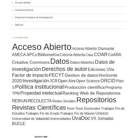
Acceso Abierto
Consorcio BUCLE
Proyectos Europeos de Investigación
Noticias
ETIQUETAS
Acceso Abierto
Acceso Abierto Diamante
COAR
ANECA
APCs
Bibliometría
CoARA
Ciencia Abierta
Citas
Datos
Datos de
Creative Commons
Datos Abiertos
Derechos de autor
investigación
Ediciones UVa
Factor de impacto
FECYT
Gestion de datos
Horizonte
ORCID
2020
Investigación
JCR
Open Aire
Open Science
Plan
Política institucional
Producción científica
S
Programa
Propiedad intelectual
Ranking Web de Repositorios
7PM
Repositorios
REBIUN
RECOLECTA
Redes Sociales
Revistas Científicas
Tesis
Tesis Doctorales
Trabajos Fin de
Unesco
Estudios
Trabajos Fin de Grado
Trabajos Fin de Máster
UvaDoc
VII Jornadas
Universidad de Valladolid
Universidades
BUCLE
AGOSTO 2026