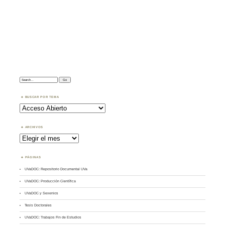
Search:
BUSCAR POR TEMA
Buscar
por
Tema
ARCHIVOS
Archivos
PÁGINAS
UVaDOC: Repositorio Documental UVa
UVaDOC: Producción Científica
UVaDOC y Sexenios
Tesis Doctorales
UVaDOC: Trabajos Fin de Estudios