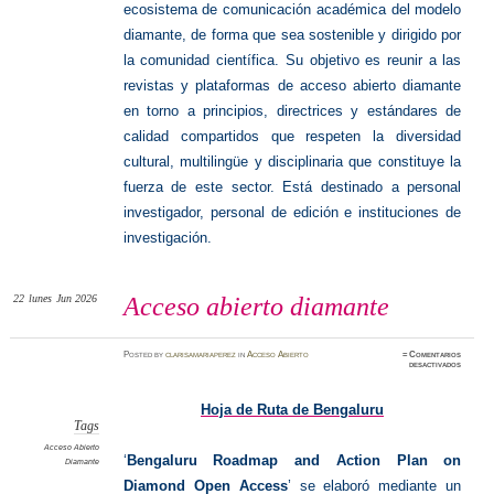
ecosistema de comunicación académica del modelo
diamante, de forma que sea sostenible y dirigido por
la
comunidad científica. Su objetivo es reunir a las
revistas y plataformas de acceso abierto diamante
en torno a principios, directrices y estándares de
calidad compartidos que respeten la diversidad
cultural, multilingüe y disciplinaria que constituye la
fuerza de este sector. Está destinado a personal
investigador, personal de edición e instituciones de
investigación.
22
lunes
Jun 2026
Acceso abierto diamante
Posted
by
clarisamariaperez
in
Acceso Abierto
≈
Comentarios
en
desactivados
Acceso
abierto
diamant
Hoja de Ruta de Bengaluru
Tags
Acceso Abierto
‘
Bengaluru Roadmap and Action Plan on
Diamante
Diamond Open Access
’ se elaboró mediante un