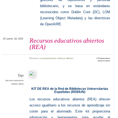
bibliotecario, y se basa en estándares
reconocidos como Dublin Core (DC), LOM
(Learning Object Metadata) y las directrices
de OpenAIRE.
30
jueves
Jul 2026
Recursos educativos abiertos
(REA)
Posted
by
clarisamariaperez
in
Acceso Abierto
≈
Comentarios
en
desactivados
Recurso
educati
abierto
(REA)
Tags
Recursos educativos
abiertos (REA)
KIT DE REA de la Red de Bibliotecas Universitarias
Españolas (REBIUN)
Los recursos educativos abiertos (REA) ofrecen
acceso igualitario a los recursos de aprendizaje sin
coste para el alumnado.
Este kit proporciona
información y herramientas para ayudar al