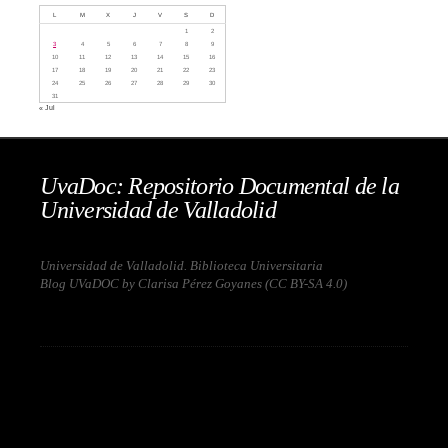
L
M
X
J
V
S
D
1
2
3
4
5
6
7
8
9
10
11
12
13
14
15
16
17
18
19
20
21
22
23
24
25
26
27
28
29
30
31
« Jul
UvaDoc: Repositorio Documental de la
Universidad de Valladolid
Universidad de Valladolid. Biblioteca Universitaria
Blog UVaDOC by Clarisa Pérez Goyanes (
CC BY-SA 4.0
)