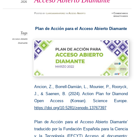
Acceso Abierto Diamante
2026
Posted
by
clarisamariaperez
in
Acceso Abierto
≈
Comentarios
en
desactivados
Acceso
Abierto
Diamant
Plan de Acción para el Acceso Abierto Diamante
Tags
Acceso Abierto
Diamante
Ancion, Z., Borrell-Damián, L., Mounier, P., Rooryck,
J., & Saenen, B. (2024). Action Plan for Diamond
Open Access (Korean). Science Europe.
https://doi.org/10.5281/zenodo.13767397
Plan de Acción para el Acceso Abierto Diamante’
traducido por la Fundación Española para la Ciencia
y la Tecnología (FECYT) Acceso al documento: