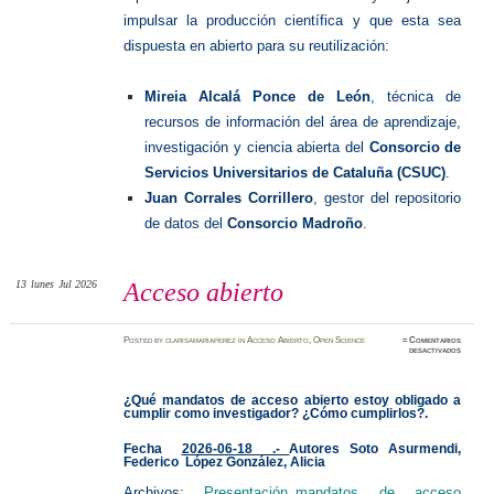
impulsar la producción científica y que esta sea
dispuesta en abierto para su reutilización:
Mireia Alcalá Ponce de León
, técnica de
recursos de información del área de aprendizaje,
investigación y ciencia abierta del
Consorcio de
Servicios Universitarios de Cataluña (CSUC)
.
Juan Corrales Corrillero
, gestor del repositorio
de datos del
Consorcio Madroño
.
13
lunes
Jul 2026
Acceso abierto
Posted
by
clarisamariaperez
in
Acceso Abierto
,
Open Science
≈
Comentarios
en
desactivados
Acceso
abierto
¿Qué mandatos de acceso abierto estoy obligado a
cumplir como investigador? ¿Cómo cumplirlos?.
Fecha
2026-06-18 .-
Autores
Soto Asurmendi,
Federico
López González, Alicia
Archivos:
Presentación_mandatos de acceso