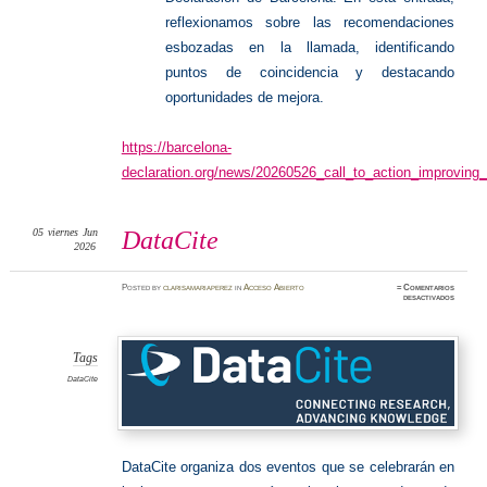
reflexionamos sobre las recomendaciones
esbozadas en la llamada, identificando
puntos de coincidencia y destacando
oportunidades de mejora.
https://barcelona-
declaration.org/news/20260526_call_to_action_improving
05
viernes
Jun
DataCite
2026
Posted
by
clarisamariaperez
in
Acceso Abierto
≈
Comentarios
en
desactivados
DataCit
Tags
DataCite
DataCite organiza dos eventos que se celebrarán en