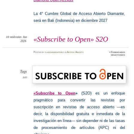
La 4° Cumbre Global de Acceso Abierto Diamante,
será en Bali (Indonesia) en diciembre 2027
10
miércoles
Jun
«Subscribe to Open» S2O
2026
Posted
by
clarisamariaperez
in
Acceso Abierto
≈
Comentarios
en
desactivados
«Subscr
to
Open»
S2O
Tags
S2O
«Subscribe to Open
»
(S2O) es un enfoque
pragmático para convertir las revistas por
suscripción en revistas de acceso abierto —es
decir, la disponibilidad gratuita e inmediata de la
investigación en línea— sin depender ni de las tasas
de procesamiento de artículos (APC) ni del