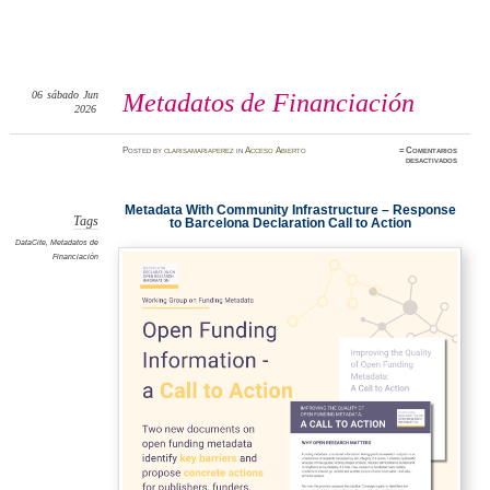
06
sábado
Jun
Metadatos de Financiación
2026
Posted
by
clarisamariaperez
in
Acceso Abierto
≈
Comentarios
en
desactivados
Metada
de
Financia
Metadata With Community Infrastructure – Response
Tags
to Barcelona Declaration Call to Action
DataCite
,
Metadatos de
Financiación