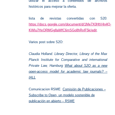
utilizar el acceso a contenidos de archivos
históricos para mejorar la oferta.
lista de revistas convertidas con S20:
https://docs.google.com/document/d/1Me7X0HtV4n4Q-
KWIu7HxORMGg8aWfC6mSGo8hRvlF5k/edit
.
Varios post sobre S2O:
Claudia Holland.
Library Director,
Library of the Max
Planck Institute for Comparative and international
Private Law, Hamburg
What about S2O as a new
open-access model for academic law journals? –
IALL
Comunicacion RSME.
Comisión de Publicaciones –
Subscribe to Open, un modelo sostenible de
publicación en abierto – RSME