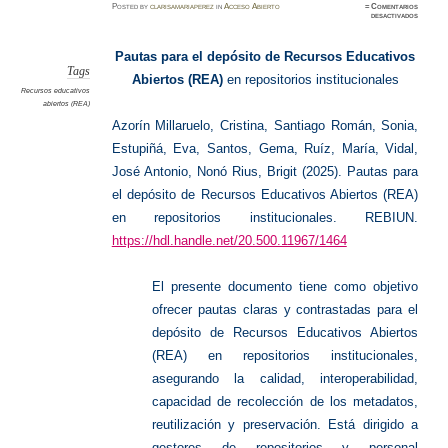
Posted
by
clarisamariaperez
in
Acceso Abierto
≈
Comentarios
en
desactivados
Recurso
Educati
Abierto
(REA)
Pautas para el depósito de Recursos Educativos
Tags
Abiertos (REA)
en repositorios institucionales
Recursos educativos
abiertos (REA)
Azorín Millaruelo, Cristina, Santiago Román, Sonia,
Estupiñá, Eva, Santos, Gema, Ruíz, María, Vidal,
José Antonio, Nonó Rius, Brigit (2025). Pautas para
el depósito de Recursos Educativos Abiertos (REA)
en repositorios institucionales. REBIUN.
https://hdl.handle.net/20.500.11967/1464
El presente documento tiene como objetivo
ofrecer pautas claras y contrastadas para el
depósito de Recursos Educativos Abiertos
(REA) en repositorios institucionales,
asegurando la calidad, interoperabilidad,
capacidad de recolección de los metadatos,
reutilización y preservación. Está dirigido a
gestores de repositorios y personal