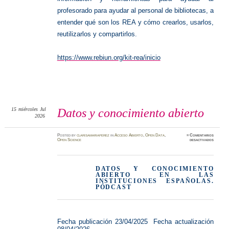
profesorado para ayudar al personal de bibliotecas, a
entender qué son los REA y cómo crearlos, usarlos,
reutilizarlos y compartirlos.
https://www.rebiun.org/kit-rea/inicio
15
miércoles
Jul
Datos y conocimiento abierto
2026
Posted
by
clarisamariaperez
in
Acceso Abierto
,
Open Data
,
≈
Comentarios
en
Open Science
desactivados
Datos
y
conocim
abierto
DATOS Y CONOCIMIENTO
ABIERTO EN LAS
INSTITUCIONES ESPAÑOLAS.
PÓDCAST
Fecha publicación
23/04/2025
Fecha actualización