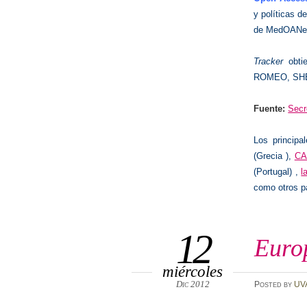
y políticas d
de MedOANe
Tracker
obtie
ROMEO, SHE
Fuente:
Secr
Los principa
(Grecia ),
CA
(Portugal) ,
l
como otros p
12
Euro
miércoles
Dic 2012
Posted
by
UV