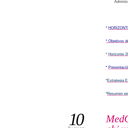
Adminis
*
HORIZONT
* Objetivos 
*
Horizonte 
*
Presentaci
*
Estrategia 
*
Resumen eje
10
MedO