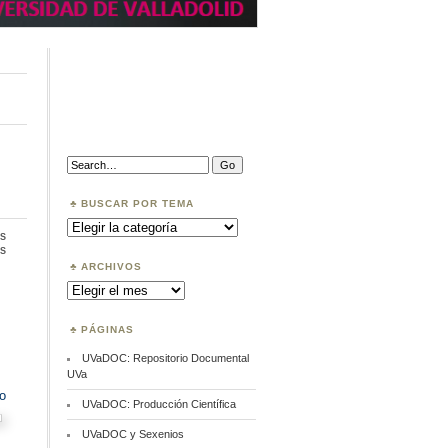
Search:
BUSCAR POR TEMA
Buscar
por
s
Tema
en
s
Ciencia,
ARCHIVOS
Tecnología
Archivos
e
Innovación
PÁGINAS
UVaDOC: Repositorio Documental
UVa
o
UVaDOC: Producción Científica
UVaDOC y Sexenios