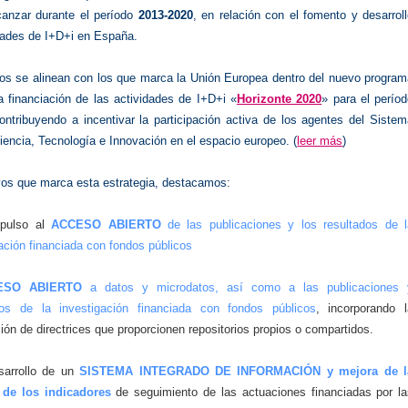
canzar durante el período
2013-2020
, en relación con el fomento y desarrol
idades de I+D+i en España.
vos se alinean con los que marca la Unión Europea dentro del nuevo program
a financiación de las actividades de I+D+i «
Horizonte 2020
» para el perío
ontribuyendo a incentivar la participación activa de los agentes del Siste
encia, Tecnología e Innovación en el espacio europeo. (
leer más
)
ivos que marca esta estrategia, destacamos:
mpulso al
ACCESO ABIERTO
de las publicaciones y los resultados de l
ación financiada con fondos públicos
ESO ABIERTO
a datos y microdatos, así como a las publicaciones 
dos de la investigación financiada con fondos públicos
, incorporando l
ión de directrices que proporcionen repositorios propios o compartidos.
sarrollo de un
SISTEMA INTEGRADO DE INFORMACIÓN y mejora de l
 de los indicadores
de seguimiento de las actuaciones financiadas por la