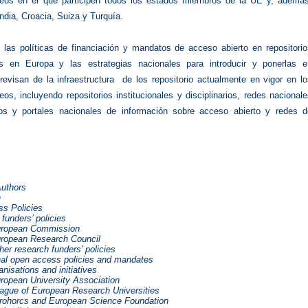
eos en el que participen todos los estados miembros de la UE y, además
ndia, Croacia, Suiza y Turquía.
 las políticas de financiación y mandatos de acceso abierto en repositorio
les en Europa y las estrategias nacionales para introducir y ponerlas e
revisan de la infraestructura de los repositorio actualmente en vigor en l
os, incluyendo repositorios institucionales y disciplinarios, redes nacional
ios y portales nacionales de información sobre acceso abierto y redes d
Authors
n
s Policies
funders’ policies
uropean Commission
uropean Research Council
her research funders’ policies
onal open access policies and mandates
anisations and initiatives
uropean University Association
eague of European Research Universities
urohorcs and European Science Foundation