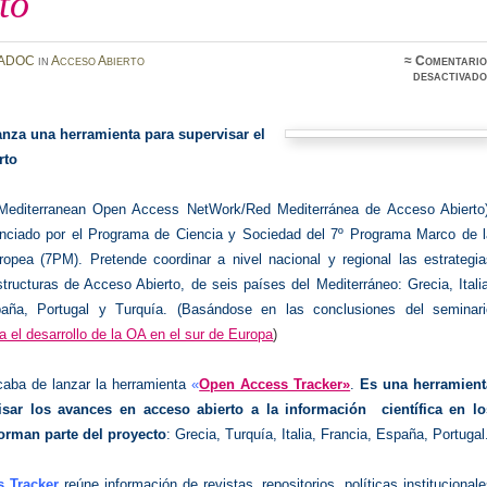
to
ADOC
in
Acceso Abierto
≈
Comentario
desactivado
nza una herramienta para supervisar el
rto
editerranean Open Access NetWork/Red Mediterránea de Acceso Abierto)
anciado por el Programa de Ciencia y Sociedad del 7º Programa Marco de l
ropea (7PM).
Pretende coordinar a nivel nacional y regional las estrategi
structuras de Acceso Abierto, de seis países del Mediterráneo: Grecia, Itali
paña, Portugal y Turquía. (Basándose en las conclusiones del seminari
ra el desarrollo de la OA en el sur de Europa
)
aba de lanzar la herramienta
«
Open Access Tracker»
.
Es una herramient
isar los avances en acceso abierto a la información científica en lo
orman parte del proyecto
: Grecia, Turquía, Italia, Francia, España, Portugal
 Tracker
reúne información de revistas, repositorios, políticas institucional