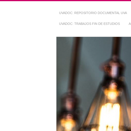
UVADOC: REPOSITORIO DOCUMENTAL UVA
UVADOC: TRABAJOS FIN DE ESTUDIOS
A
Repositorio Do
~ UVaDOC