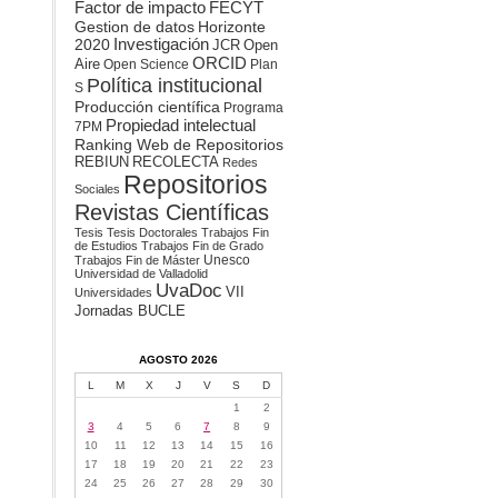
Factor de impacto
FECYT
Gestion de datos
Horizonte
2020
Investigación
JCR
Open
ORCID
Aire
Open Science
Plan
Política institucional
S
Producción científica
Programa
Propiedad intelectual
7PM
Ranking Web de Repositorios
REBIUN
RECOLECTA
Redes
Repositorios
Sociales
Revistas Científicas
Tesis
Tesis Doctorales
Trabajos Fin
de Estudios
Trabajos Fin de Grado
Unesco
Trabajos Fin de Máster
Universidad de Valladolid
UvaDoc
VII
Universidades
Jornadas BUCLE
AGOSTO 2026
L
M
X
J
V
S
D
1
2
3
4
5
6
7
8
9
10
11
12
13
14
15
16
17
18
19
20
21
22
23
24
25
26
27
28
29
30