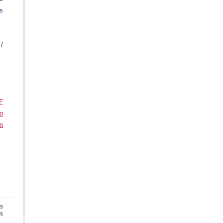
es
/
F
o
m
s
en
s
Europa: