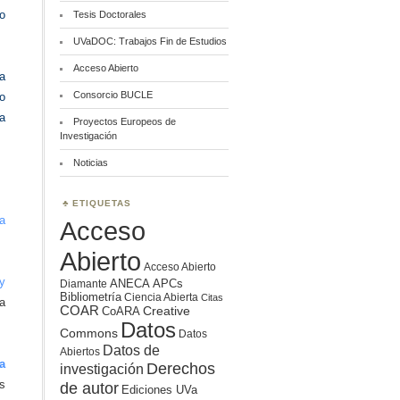
lo
Tesis Doctorales
UVaDOC: Trabajos Fin de Estudios
Acceso Abierto
a
Consorcio BUCLE
do
ma
Proyectos Europeos de
Investigación
Noticias
ETIQUETAS
a
Acceso
Abierto
Acceso Abierto
y
ANECA
APCs
Diamante
Bibliometría
Ciencia Abierta
Citas
a
COAR
Creative
CoARA
Datos
Commons
Datos
Datos de
Abiertos
a
Derechos
investigación
s
de autor
Ediciones UVa