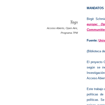
MANDATOS 
Birgit Schm
Tags
europe: O
Acceso Abierto
,
Open Aire
,
Communities
Programa 7PM
Fuente:
Univ
(B
iblioteca 
El proyecto 
según se in
Investigaci
Acceso Abier
Este trabajo 
políticas de
políticas. S