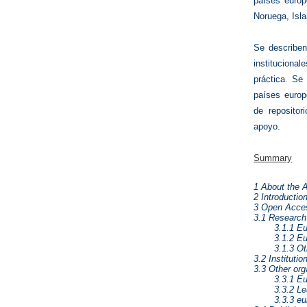
países europ
Noruega, Isla
Se describen
instituciona
práctica. Se 
países europe
de repositor
apoyo.
Summary
1 About the 
2 Introductio
3 Open Acces
3.1 Research 
3.1.1 E
3.1.2 E
3.1.3 Ot
3.2 Instituti
3.3 Other org
3.3.1 E
3.3.2 L
3.3.3 e