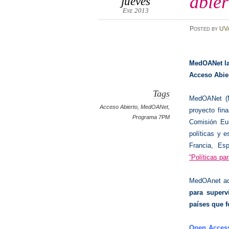
abier
jueves
Ene 2013
Posted
by
UV
MedOANet la
Acceso Abie
Tags
MedOANet (M
Acceso Abierto
,
MedOANet
,
proyecto fin
Programa 7PM
Comisión Eu
políticas y e
Francia, Es
“Políticas pa
MedOAnet ac
para superv
países que f
Open Access