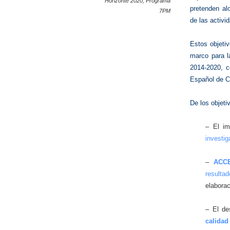
Horizonte 2020
,
Programa
pretenden al
7PM
de las activ
Estos objeti
marco para l
2014-2020, c
Español de Ci
De los objet
– El i
investig
–
ACC
resulta
elaborac
– El de
calidad