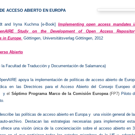
DE ACCESO ABIERTO EN EUROPA
idt and Iryna Kuchma [e-Book]
Implementing open access mandates i
penAIRE Study on the Development of Open Access Repositor
 in Europe
.
Göttingen, Universitätsverlag Göttingen, 2012
erso Abierto
de la Facultad de Traducción y Documentación de Salamanca)
OpenAIRE apoya la implementación de políticas de acceso abierto de Europ
dica en las Directrices para el Acceso Abierto del Consejo Europeo d
ón y
el
Séptimo Programa Marco de la Comisión Europea
(FP7)
Piloto d
to.
describe las políticas de acceso abierto en Europa y una visión general de l
 auto-archivo. Destacan las estrategias necesarias para implementar esta
e ofrece una visión única de la concienciación sobre el acceso abierto en 