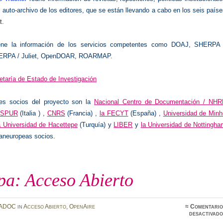
e auto-archivo de los editores, que se están llevando a cabo en los seis país
t.
ne la información de los servicios competentes como DOAJ, SHERPA 
RPA / Juliet, OpenDOAR, ROARMAP.
etaría de Estado de Investigación
les socios del proyecto son la
Nacional
Centro de Documentación / NHR
SPUR
(Italia ) ,
CNRS
(Francia) ,
la FECYT
(España) ,
Universidad de Minh
a Universidad de Hacettepe
(Turquía) y
LIBER
y
la Universidad de Nottingha
aneuropeas socios.
pa: Acceso Abierto
ADOC
in
Acceso Abierto
,
OpenAire
≈
Comentario
desactivado