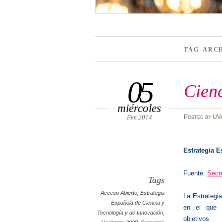
TAG ARC
05
Cienc
miércoles
Feb 2014
Posted
by
UV
Estrategia E
Fuente
:
Secre
Tags
Acceso Abierto
,
Estrategia
La Estrategi
Española de Ciencia y
en el que q
Tecnología y de Innovación
,
objetivo