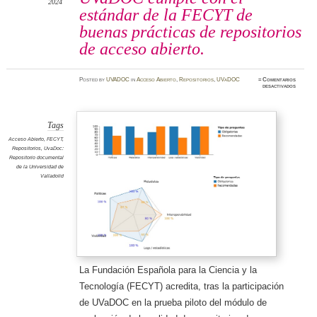
2024
estándar de la FECYT de
buenas prácticas de repositorios
de acceso abierto.
Posted
by
UVADOC
in
Acceso Abierto
,
Repositorios
,
UVaDOC
≈
Comentarios
en
desactivados
UVaDO
cumple
con
el
estánda
de
Tags
la
FECYT
Acceso Abierto
,
FECYT
,
de
Repositorios
,
UvaDoc:
buenas
práctica
Repositorio documental
de
de la Universidad de
reposit
de
Valladolid
acceso
abierto.
La Fundación Española para la Ciencia y la
Tecnología (FECYT) acredita, tras la participación
de UVaDOC en la prueba piloto del módulo de