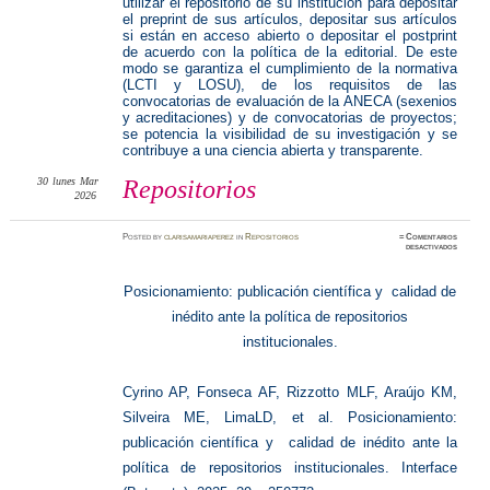
utilizar el repositorio de su institución para depositar
el preprint de sus artículos, depositar sus artículos
si están en acceso abierto o depositar el postprint
de acuerdo con la política de la editorial. De este
modo se garantiza el cumplimiento de la normativa
(LCTI y LOSU), de los requisitos de las
convocatorias de evaluación de la ANECA (sexenios
y acreditaciones) y de convocatorias de proyectos;
se potencia la visibilidad de su investigación y se
contribuye a una ciencia abierta y transparente.
30
lunes
Mar
Repositorios
2026
Posted
by
clarisamariaperez
in
Repositorios
≈
Comentarios
en
desactivados
Reposit
Posicionamiento: publicación científica y calidad de
inédito ante la política de repositorios
institucionales.
Cyrino AP, Fonseca AF, Rizzotto MLF, Araújo KM,
Silveira ME, LimaLD, et al. Posicionamiento:
publicación científica y calidad de inédito ante la
política de repositorios institucionales. Interface