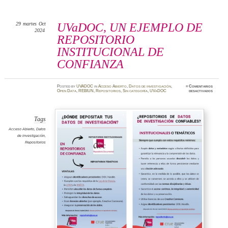
29
martes
Oct
UVaDOC, UN EJEMPLO DE
2024
REPOSITORIO
INSTITUCIONAL DE
CONFIANZA
Posted
by
UVADOC
in
Acceso Abierto
,
Datos de investigación
,
≈
Comentarios
en
Open Data
,
REBIUN
,
Repositorios
,
Sin categoría
,
UVaDOC
desactivados
UVaDOC
UN
EJEMP
DE
REPOSI
INSTIT
Tags
DE
CONFI
Acceso Abierto
,
Datos
de investigación
,
Repositorios