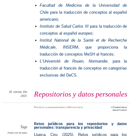
Facultad de Medicina de la Universidad de
Chile
para la traducción de conceptos al español
americano;
Instituto de Salud Carlos III
para la traducción de
conceptos al español europeo;
Institut National de la Santé et de Recherche
Médicale
, INSERM, que proporciona la
traducción de conceptos MeSH al francés;
L‘Université de Rouen, Normandie
, para la
traducción al francés de conceptos en categorías
exclusivas del DeCS.
05
viernes
Dic
Repositorios y datos personales
2025
Posted
by
clarisamariaperez
in
Repositorios
≈
Comentarios
en
desactivados
Reposit
y
datos
persona
Retos jurídicos para los repositorios y datos
Tags
personales: transparencia y privacidad
Protección de datos
Llueca, Ciro. (2025). Retos jurídicos para los