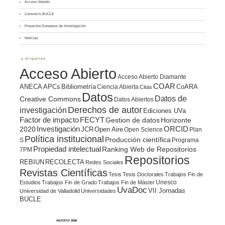
Acceso Abierto
Consorcio BUCLE
Proyectos Europeos de Investigación
Noticias
ETIQUETAS
Acceso Abierto
Acceso Abierto Diamante
COAR
ANECA
APCs
Bibliometría
CoARA
Ciencia Abierta
Citas
Datos
Datos de
Creative Commons
Datos Abiertos
Derechos de autor
investigación
Ediciones UVa
Factor de impacto
FECYT
Gestion de datos
Horizonte
ORCID
2020
Investigación
JCR
Open Aire
Open Science
Plan
Política institucional
Producción científica
S
Programa
Propiedad intelectual
Ranking Web de Repositorios
7PM
Repositorios
REBIUN
RECOLECTA
Redes Sociales
Revistas Científicas
Tesis
Tesis Doctorales
Trabajos Fin de
Unesco
Estudios
Trabajos Fin de Grado
Trabajos Fin de Máster
UvaDoc
VII Jornadas
Universidad de Valladolid
Universidades
BUCLE
AGOSTO 2026