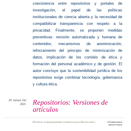
coexistencia entre repositorios y portales de
investigación, el papel de las políticas
institucionales de ciencia abierta y la necesidad de
compatibilizar transparencia con respeto a la
privacidad. Finalmente, se proponen medidas
preventivas: revisión automatizada y humana de
contenidos, mecanismos de anonimización,
reforzamiento del principio de minimización de
datos, implicación de los comités de ética y
formación del personal académico y de gestión. El
autor concluye que la sostenibilidad jurídica de los
repositorios exige combinar tecnología, gobernanza
y cultura ética.
03
viernes
Oct
Repositorios: Versiones de
2025
artículos
Posted
by
clarisamariaperez
in
Investigación
,
Repositorios
≈
Comentarios
en
desactivados
Reposit
Version