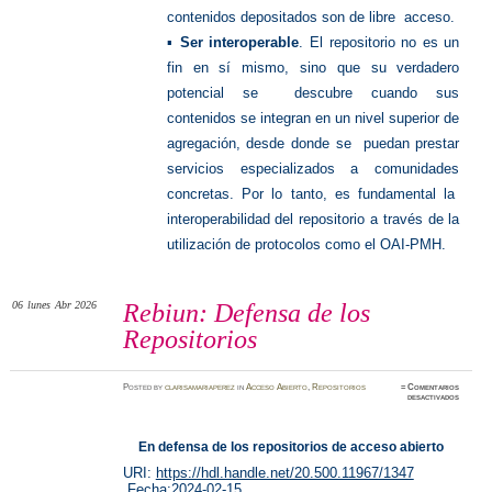
contenidos depositados son de libre acceso.
▪
Ser interoperable
. El repositorio no es un
fin en sí mismo, sino que su verdadero
potencial se descubre cuando sus
contenidos se integran en un nivel superior de
agregación, desde donde se puedan prestar
servicios especializados a comunidades
concretas. Por lo tanto, es fundamental la
interoperabilidad del repositorio a través de la
utilización de protocolos como el OAI-PMH.
06
lunes
Abr 2026
Rebiun: Defensa de los
Repositorios
Posted
by
clarisamariaperez
in
Acceso Abierto
,
Repositorios
≈
Comentarios
en
desactivados
Rebiun:
Defensa
de
los
En defensa de los repositorios de acceso abierto
Reposit
URI:
https://hdl.handle.net/20.500.11967/1347
Fecha:
2024-02-15