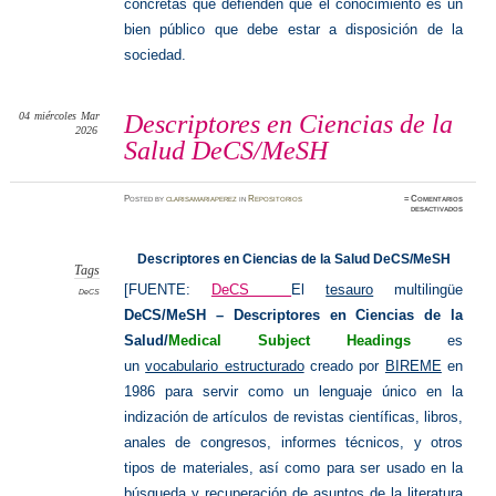
concretas que defienden que el conocimiento es un
bien público que debe estar a disposición de la
sociedad.
04
miércoles
Mar
Descriptores en Ciencias de la
2026
Salud DeCS/MeSH
Posted
by
clarisamariaperez
in
Repositorios
≈
Comentarios
en
desactivados
Descrip
en
Ciencias
de
Descriptores en Ciencias de la Salud DeCS/MeSH
la
Salud 
Tags
[FUENTE:
DeCS
El
tesauro
multilingüe
DeCS
DeCS/MeSH – Descriptores en Ciencias de la
Salud/
Medical Subject Headings
es
un
vocabulario estructurado
creado por
BIREME
en
1986 para servir como un lenguaje único en la
indización de artículos de revistas científicas, libros,
anales de congresos, informes técnicos, y otros
tipos de materiales, así como para ser usado en la
búsqueda y recuperación de asuntos de la literatura