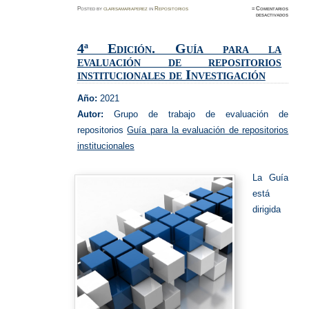
Posted
by
clarisamariaperez
in
Repositorios
≈
Comentarios
en
desactivados
Guía
para
la
evaluac
4ª Edición. Guía para la
de
reposit
evaluación de repositorios
institucionales de Investigación
Año:
2021
Autor:
Grupo de trabajo de evaluación de
repositorios
Guía para la evaluación de repositorios
institucionales
La Guía
está
dirigida