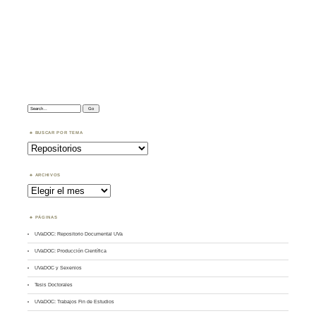
Search:
BUSCAR POR TEMA
Buscar
por
Tema
ARCHIVOS
Archivos
PÁGINAS
UVaDOC: Repositorio Documental UVa
UVaDOC: Producción Científica
UVaDOC y Sexenios
Tesis Doctorales
UVaDOC: Trabajos Fin de Estudios