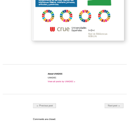
About UVADOC
UVADOC
View all posts by UVADOC »
Post navigation
← Previous post
Next post →
Comments are closed.