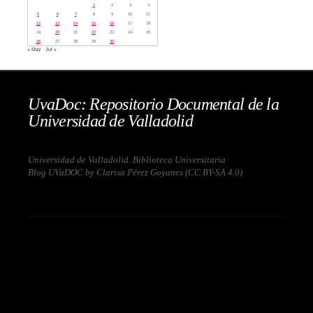
1
2
3
4
5
6
7
8
9
10
11
12
13
14
15
16
17
18
19
20
21
22
23
24
25
26
27
28
29
30
« May
Jul »
UvaDoc: Repositorio Documental de la
Universidad de Valladolid
Universidad de Valladolid. Biblioteca Universitaria
Blog UVaDOC by Clarisa Pérez Goyanes (
CC BY-SA 4.0
)