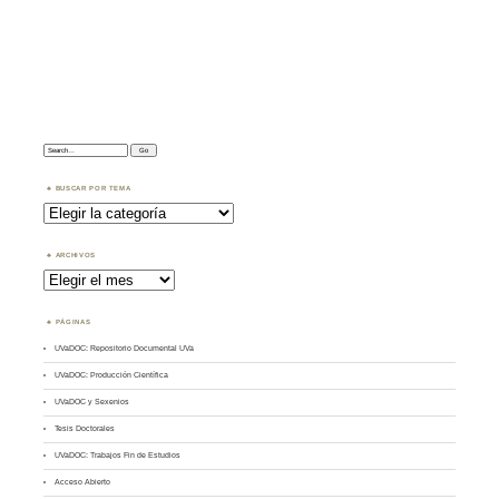
Search:
BUSCAR POR TEMA
Buscar
por
Tema
ARCHIVOS
Archivos
PÁGINAS
UVaDOC: Repositorio Documental UVa
UVaDOC: Producción Científica
UVaDOC y Sexenios
Tesis Doctorales
UVaDOC: Trabajos Fin de Estudios
Acceso Abierto