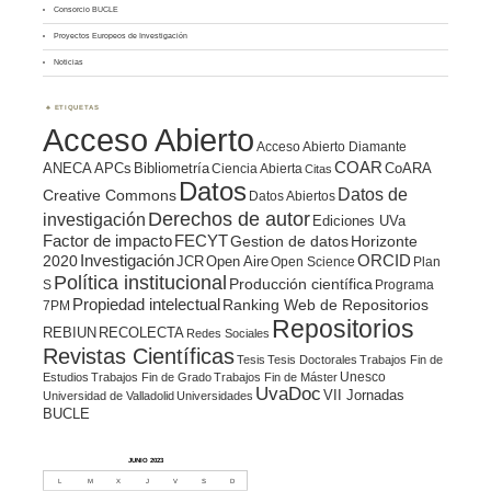
Consorcio BUCLE
Proyectos Europeos de Investigación
Noticias
ETIQUETAS
Acceso Abierto
Acceso Abierto Diamante
COAR
ANECA
APCs
Bibliometría
CoARA
Ciencia Abierta
Citas
Datos
Datos de
Creative Commons
Datos Abiertos
Derechos de autor
investigación
Ediciones UVa
Factor de impacto
FECYT
Gestion de datos
Horizonte
ORCID
2020
Investigación
JCR
Open Aire
Open Science
Plan
Política institucional
Producción científica
S
Programa
Propiedad intelectual
Ranking Web de Repositorios
7PM
Repositorios
REBIUN
RECOLECTA
Redes Sociales
Revistas Científicas
Tesis
Tesis Doctorales
Trabajos Fin de
Unesco
Estudios
Trabajos Fin de Grado
Trabajos Fin de Máster
UvaDoc
VII Jornadas
Universidad de Valladolid
Universidades
BUCLE
JUNIO 2023
L
M
X
J
V
S
D