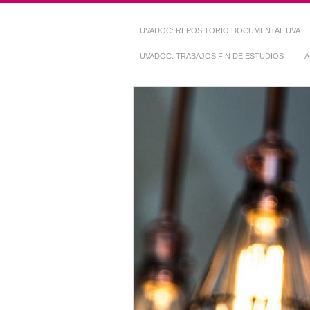
UVADOC: REPOSITORIO DOCUMENTAL UVA
UVADOC: TRABAJOS FIN DE ESTUDIOS
A
Repositorio Do
~ UVaDOC