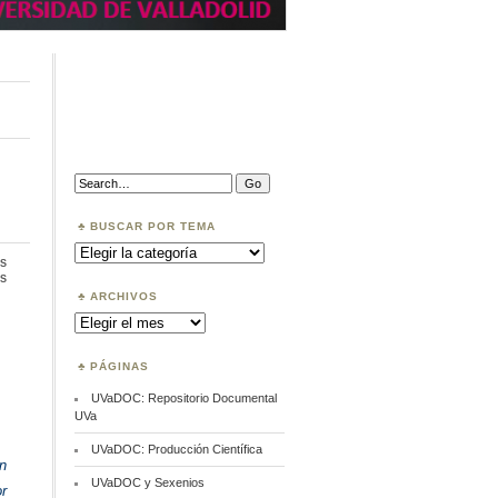
Search:
BUSCAR POR TEMA
Buscar
por
s
Tema
en
s
Journal
ARCHIVOS
Citation
Archivos
Reports
PÁGINAS
UVaDOC: Repositorio Documental
UVa
UVaDOC: Producción Científica
n
UVaDOC y Sexenios
r