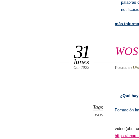
palabras c
notificac
más informa
31
WOS: 
lunes
Oct 2022
Posted
by
UV
¿Qué hay 
Tags
Formación im
WOS
video (abrir 
https://sha