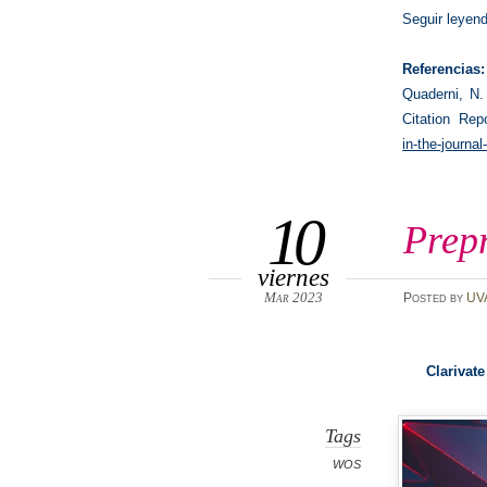
Seguir leyen
Referencias:
Quaderni, N.
Citation Rep
in-the-journal
10
Prep
viernes
Mar 2023
Posted
by
UV
Clarivat
Tags
WOS