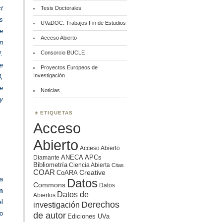
t
Tesis Doctorales
s
UVaDOC: Trabajos Fin de Estudios
e
Acceso Abierto
n
Consorcio BUCLE
.
e
Proyectos Europeos de
Investigación
,
de
Noticias
 y
ETIQUETAS
Acceso
Abierto
Acceso Abierto
ANECA
APCs
Diamante
Bibliometría
Ciencia Abierta
Citas
COAR
Creative
CoARA
la
Datos
Commons
Datos
n
Datos de
Abiertos
el
Derechos
investigación
o
de autor
Ediciones UVa