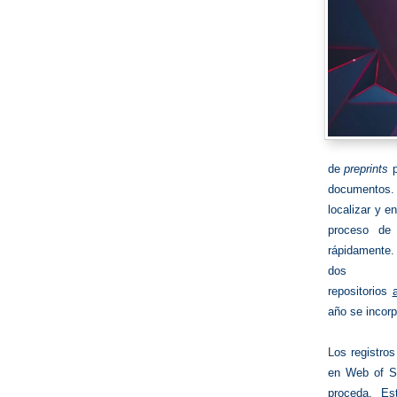
de
preprints
p
documentos. P
localizar y e
proceso de 
rápidamente. 
dos
repositorios
año se incorp
L
os registro
en Web of Sc
proceda. Es