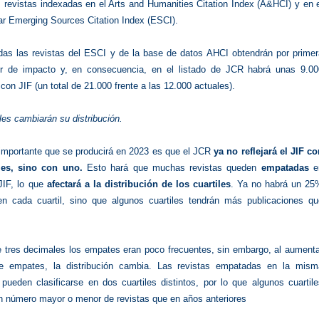
 revistas indexadas en el Arts and Humanities Citation Index (A&HCI) y en 
nar Emerging Sources Citation Index (ESCI).
odas las revistas del ESCI y de la base de datos AHCI obtendrán por primer
or de impacto y, en consecuencia, en el listado de JCR habrá unas 9.00
con JIF (un total de 21.000 frente a las 12.000 actuales).
les cambiarán su distribución.
importante que se producirá en 2023 es que el JCR
ya no reflejará el JIF c
les, sino con uno.
Esto hará que muchas revistas queden
empatadas
e
JIF, lo que
afectará a la distribución de los cuartiles
. Ya no habrá un 25
en cada cuartil, sino que algunos cuartiles tendrán más publicaciones qu
e tres decimales los empates eran poco frecuentes, sin embargo, al aumenta
e empates, la distribución cambia. Las revistas empatadas en la mism
pueden clasificarse en dos cuartiles distintos, por lo que algunos cuartil
n número mayor o menor de revistas que en años anteriores