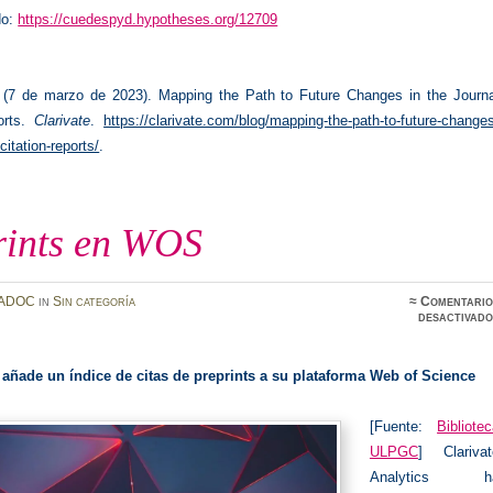
do:
https://cuedespyd.hypotheses.org/12709
 (7 de marzo de 2023). Mapping the Path to Future Changes in the Journa
orts.
Clarivate
.
https://clarivate.com/blog/mapping-the-path-to-future-change
-citation-reports/
.
rints en WOS
ADOC
in
Sin categoría
≈
Comentario
desactivado
e añade un índice de citas de preprints a su plataforma Web of Science
[Fuente:
Bibliote
ULPGC
] Clarivat
Analytics h