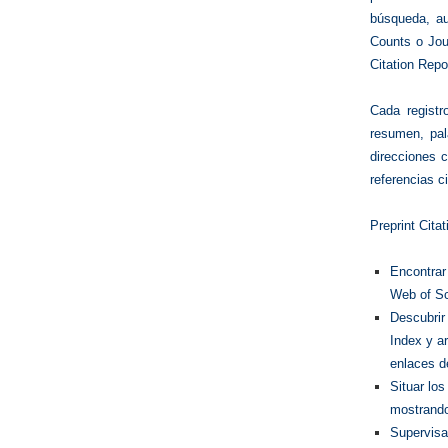
búsqueda, au
Counts o Jou
Citation Repo
Cada registr
resumen, pal
direcciones c
referencias c
Preprint Citat
Encontrar
Web of Sc
Descubrir
Index y a
enlaces d
Situar lo
mostrando
Supervisar