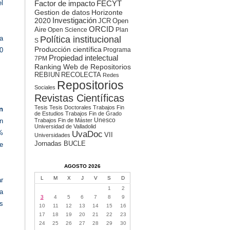
Factor de impacto
el
FECYT
Gestion de datos
Horizonte
2020
Investigación
JCR
Open
ORCID
Aire
Open Science
Plan
Política institucional
a
S
Producción científica
Programa
0
Propiedad intelectual
7PM
Ranking Web de Repositorios
REBIUN
RECOLECTA
Redes
Repositorios
Sociales
Revistas Científicas
Tesis
Tesis Doctorales
Trabajos Fin
on
de Estudios
Trabajos Fin de Grado
Unesco
Trabajos Fin de Máster
n
Universidad de Valladolid
%
UvaDoc
VII
Universidades
Jornadas BUCLE
e
AGOSTO 2026
L
M
X
J
V
S
D
r
1
2
a
3
4
5
6
7
8
9
es
10
11
12
13
14
15
16
17
18
19
20
21
22
23
24
25
26
27
28
29
30