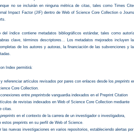
nque no se incluirán en ninguna métrica de citas, tales como Times Cite
rnal Impact Factor (JIF) dentro de Web of Science Core Collection o Journa
rts.
o del índice contiene metadatos bibliográficos estándar, tales como autorí
abras clave, términos descriptores… Los metadatos mejorados incluyen la
ompletas de los autores y autoras, la financiación de las subvenciones y l
itadas.
ion Index permitirá:
 y referenciar artículos revisados por pares con enlaces desde los
preprints
e
ience Core Collection.
 conexiones entre
preprints
de vanguardia indexados en el Preprint Citation
rtículos de revistas indexados en Web of Science Core Collection mediante
e citas.
s
preprints
en el contexto de la carrera de un investigador o investigadora,
 estos preprints en su perfil de Web of Science.
 las nuevas investigaciones en varios repositorios, estableciendo alertas por