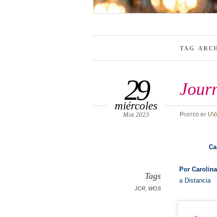
TAG ARC
29
Journ
miércoles
Mar 2023
Posted
by
UV
Ca
Por Carolina
Tags
a Distancia
JCR
,
WOS