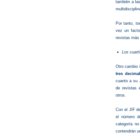
también a las
multidiscipli
Por tanto, t
vez un fact
revistas más 
Los cuarti
Otro cambio 
tres decima
cuanto a su 
de revistas 
otros.
Con el JIF d
el número d
categoría no 
contendrán u