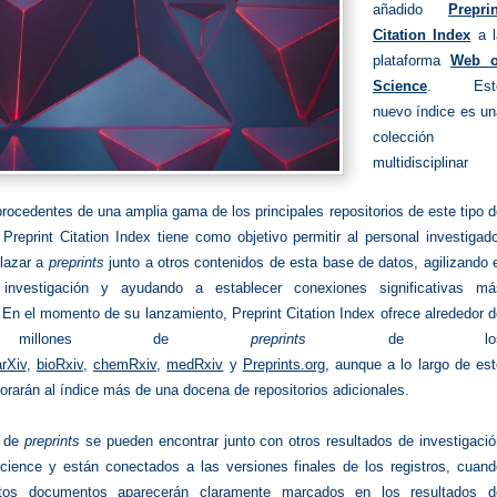
añadido
Preprin
Citation Index
a l
plataforma
Web o
Science
. Est
nuevo índice es un
colección
multidisciplinar
rocedentes de una amplia gama de los principales repositorios de este tipo 
reprint Citation Index tiene como objetivo permitir al personal investigad
nlazar a
preprints
junto a otros contenidos de esta base de datos, agilizando 
investigación y ayudando a establecer conexiones significativas má
En el momento de su lanzamiento, Preprint Citation Index ofrece alrededor 
 millones de
preprints
de lo
arXiv
,
bioRxiv
,
chemRxiv
,
medRxiv
y
Preprints.org
, aunque a lo largo de es
orarán al índice más de una docena de repositorios adicionales.
s de
preprints
se pueden encontrar junto con otros resultados de investigaci
ience y están conectados a las versiones finales de los registros, cuand
tos documentos aparecerán claramente marcados en los resultados d