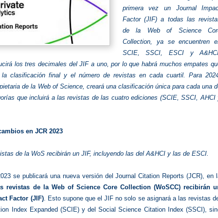
primera vez un Journal Impac
Factor (JIF) a todas las revista
de la Web of Science Cor
Collection, ya se encuentren e
SCIE, SSCI, ESCI y A&HCI
cirá los tres decimales del JIF a uno, por lo que habrá muchos empates qu
 la clasificación final y el número de revistas en cada cuartil. Para 2024
opietaria de la Web of Science, creará una clasificación única para cada una 
orías que incluirá a las revistas de las cuatro ediciones (SCIE, SSCI, AHCI
 cambios en JCR 2023
istas de la WoS recibirán un JIF, incluyendo las del A&HCI y las de ESCI.
023 se publicará una nueva versión del Journal Citation Reports (JCR), en 
as revistas de la Web of Science Core Collection (WoSCC) recibirán u
ct Factor (JIF)
. Esto supone que el JIF no solo se asignará a las revistas d
tion Index Expanded (SCIE) y del Social Science Citation Index (SSCI), sin