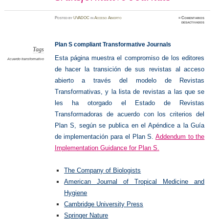
Posted
by
UVADOC
in
Acceso Abierto
≈
Comentarios
en
desactivados
Plan
S
complia
Transfo
Plan S compliant Transformative Journals
Journal
Tags
Esta página muestra el compromiso de los editores
Acuerdo transformativo
de hacer la transición de sus revistas al acceso
abierto a través del modelo de Revistas
Transformativas, y la lista de revistas a las que se
les ha otorgado el Estado de Revistas
Transformadoras de acuerdo con los criterios del
Plan S, según se publica en el Apéndice a la Guía
de implementación para el Plan S
.
Addendum to the
Implementation Guidance for Plan S.
The Company of Biologists
American Journal of Tropical Medicine and
Hygiene
Cambridge University Press
Springer Nature