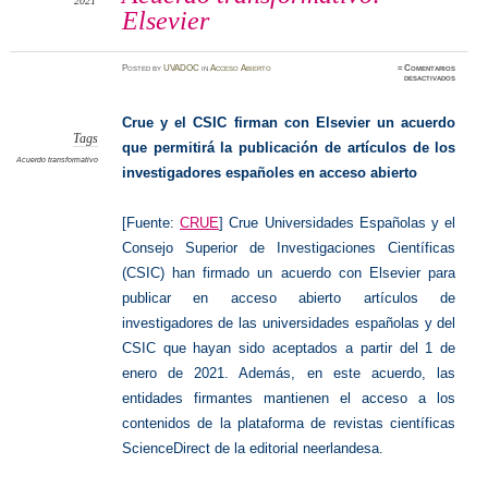
2021
Elsevier
Posted
by
UVADOC
in
Acceso Abierto
≈
Comentarios
en
desactivados
Acuerd
transfo
Elsevie
Crue y el CSIC firman con Elsevier un acuerdo
Tags
que permitirá la publicación de artículos de los
Acuerdo transformativo
investigadores españoles en acceso abierto
[Fuente:
CRUE
] Crue Universidades Españolas y el
Consejo Superior de Investigaciones Científicas
(CSIC) han firmado un acuerdo con Elsevier para
publicar en acceso abierto artículos de
investigadores de las universidades españolas y del
CSIC que hayan sido aceptados a partir del 1 de
enero de 2021. Además, en este acuerdo, las
entidades firmantes mantienen el acceso a los
contenidos de la plataforma de revistas científicas
ScienceDirect de la editorial neerlandesa.