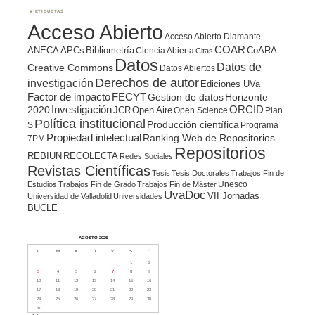
ETIQUETAS
Acceso Abierto
Acceso Abierto Diamante
COAR
ANECA
APCs
Bibliometría
CoARA
Ciencia Abierta
Citas
Datos
Datos de
Creative Commons
Datos Abiertos
Derechos de autor
investigación
Ediciones UVa
Factor de impacto
FECYT
Gestion de datos
Horizonte
ORCID
2020
Investigación
JCR
Open Aire
Open Science
Plan
Política institucional
Producción científica
S
Programa
Propiedad intelectual
Ranking Web de Repositorios
7PM
Repositorios
REBIUN
RECOLECTA
Redes Sociales
Revistas Científicas
Tesis
Tesis Doctorales
Trabajos Fin de
Unesco
Estudios
Trabajos Fin de Grado
Trabajos Fin de Máster
UvaDoc
VII Jornadas
Universidad de Valladolid
Universidades
BUCLE
AGOSTO 2026
L
M
X
J
V
S
D
1
2
3
4
5
6
7
8
9
10
11
12
13
14
15
16
17
18
19
20
21
22
23
24
25
26
27
28
29
30
31