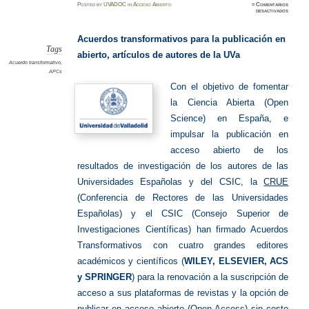
Posted
by
UVADOC
in
Acceso Abierto
≈
Comentarios
en
desactivados
Acuerdo
UVa
para
publicar
Acuerdos transformativos para la publicación en
en
abierto
Tags
abierto, artículos de autores de la UVa
Acuerdo transformativo
,
APCs
Con el objetivo de fomentar
la Ciencia Abierta (Open
Science) en España, e
impulsar la publicación en
acceso abierto de los
resultados de investigación de los autores de las
Universidades Españolas y del CSIC, la
CRUE
(Conferencia de Rectores de las Universidades
Españolas) y el CSIC (Consejo Superior de
Investigaciones Científicas) han firmado Acuerdos
Transformativos con cuatro grandes editores
académicos y científicos (
WILEY, ELSEVIER, ACS
y SPRINGER
) para la renovación a la suscripción de
acceso a sus plataformas de revistas y la opción de
publicar en acceso abierto (Open Access) sin coste