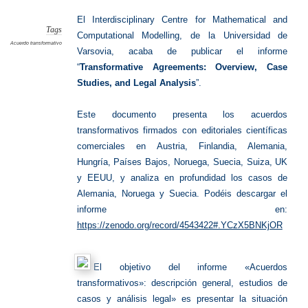
transfo
El Interdisciplinary Centre for Mathematical and
Tags
Computational Modelling, de la Universidad de
Acuerdo transformativo
Varsovia, acaba de publicar el informe
“
Transformative Agreements: Overview, Case
Studies, and Legal Analysis
”.
Este documento presenta los acuerdos
transformativos firmados con editoriales científicas
comerciales en Austria, Finlandia, Alemania,
Hungría, Países Bajos, Noruega, Suecia, Suiza, UK
y EEUU, y analiza en profundidad los casos de
Alemania, Noruega y Suecia.
Podéis descargar el
informe en:
https://zenodo.org/record/4543422#.YCzX5BNKjOR
El objetivo del informe «Acuerdos
transformativos»: descripción general, estudios de
casos y análisis legal» es presentar la situación