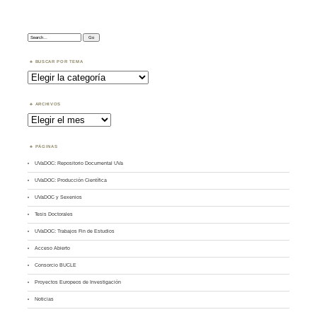
Search:
BUSCAR POR TEMA
Buscar
por
Tema
ARCHIVOS
Archivos
PÁGINAS
UVaDOC: Repositorio Documental UVa
UVaDOC: Producción Científica
UVaDOC y Sexenios
Tesis Doctorales
UVaDOC: Trabajos Fin de Estudios
Acceso Abierto
Consorcio BUCLE
Proyectos Europeos de Investigación
Noticias