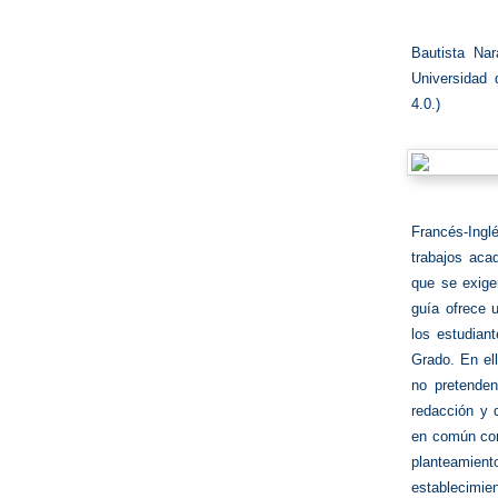
Bautista Nar
Universidad
4.0.)
Francés-Ing
trabajos aca
que se exige
guía ofrece 
los estudian
Grado. En ell
no pretenden
redacción y 
en común con 
planteamient
establecimie