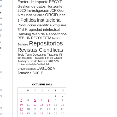
Factor de impacto
FECYT
e
Gestion de datos
Horizonte
2020
Investigación
JCR
Open
y
ORCID
Aire
Open Science
Plan
a
Política institucional
S
a
Producción científica
Programa
Propiedad intelectual
e
7PM
Ranking Web de Repositorios
.
REBIUN
RECOLECTA
Redes
r
Repositorios
Sociales
l
Revistas Científicas
,
Tesis
Tesis Doctorales
Trabajos Fin
de Estudios
Trabajos Fin de Grado
s,
Unesco
Trabajos Fin de Máster
Universidad de Valladolid
l,
UvaDoc
VII
Universidades
e
Jornadas BUCLE
.
OCTUBRE 2022
e
L
M
X
J
V
S
D
n
1
2
3
4
5
6
7
8
9
s.
10
11
12
13
14
15
16
n
17
18
19
20
21
22
23
e
24
25
26
27
28
29
30