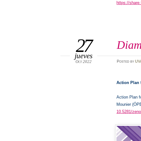
https://sha
27
Diam
jueves
Oct 2022
Posted
by
UV
Action Plan
Action Plan 
Mounier (ÓPE
10.5281/zen