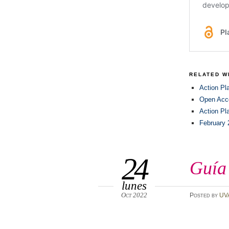
RELATED 
Action Pl
Open Acc
Action P
February
24
Guía
lunes
Oct 2022
Posted
by
UV