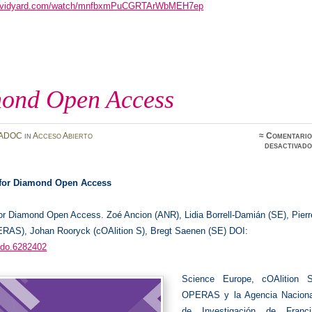
re.vidyard.com/watch/mnfbxmPuCGRTArWbMEH7ep
ond Open Access
ADOC
in
Acceso Abierto
≈
Comentario
desactivado
 for Diamond Open Access
for Diamond Open Access.
Zoé Ancion (ANR), Lidia Borrell-Damián (SE), Pierr
RAS), Johan Rooryck (cOAlition S), Bregt Saenen (SE) DOI:
odo.6282402
Science Europe, cOAlition S
OPERAS y la Agencia Naciona
de Investigación de Franci