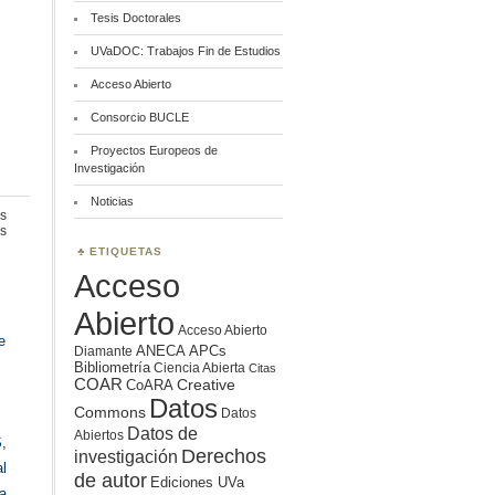
Tesis Doctorales
UVaDOC: Trabajos Fin de Estudios
Acceso Abierto
Consorcio BUCLE
Proyectos Europeos de
Investigación
Noticias
s
en
s
Diamond
ETIQUETAS
Open
Acceso
Access
Abierto
Acceso Abierto
e
ANECA
APCs
Diamante
Bibliometría
Ciencia Abierta
Citas
COAR
Creative
CoARA
Datos
Commons
Datos
Datos de
Abiertos
,
Derechos
investigación
l
de autor
Ediciones UVa
a