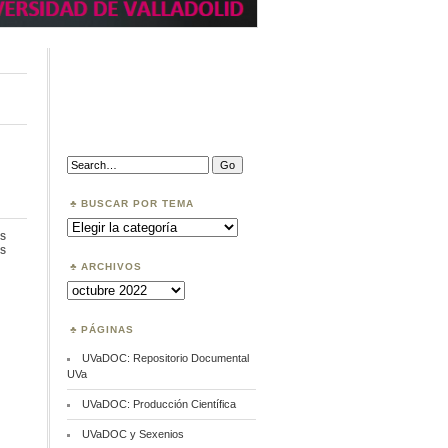
Search:
BUSCAR POR TEMA
Buscar
por
s
Tema
en
s
WOS:
ARCHIVOS
Perfiles
Archivos
de
autor
PÁGINAS
UVaDOC: Repositorio Documental
UVa
UVaDOC: Producción Científica
UVaDOC y Sexenios