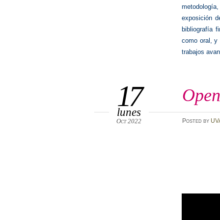
metodología, 
exposición d
bibliografía 
como oral, y 
trabajos ava
17
Open 
lunes
Oct 2022
Posted
by
UV