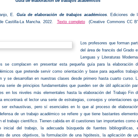
Guía de elaboración de trabajos académicos
anjo, E.
Guía de elaboración de trabajos académicos
. Ediciones de l
 de Castilla-La Mancha. 2022.
Texto completo
(Creative Commons CC B
Los profesores que forman part
del área de francés del Grado 
Lenguas y Literaturas Moderna
lés se complacen en presentar esta pequeña guía para la elaboración d
démicos que pretende servir como orientación y base para aquellos trabajo
n y se desarrollan en nuestras clases desde primero hasta cuarto curso. L
una serie de principios fundamentales que pueden ser de útil aplicación pa
tes en los niveles más elementales hasta la elaboración del Trabajo Fin d
a encontrará el lector una serie de estrategias, consejos y orientaciones q
 ser exhaustivas, pero sí esenciales en lo que al proceso de elaboración
defensa de un trabajo académico se refiere y que tiene bastantes elemento
el trabajo científico. Tienen cabida en él cuestiones tan importantes como 
o inicial del trabajo, la adecuada búsqueda de fuentes bibliográficas, e
nto de unos objetivos, la formulación de una hipótesis, la aplicación de u