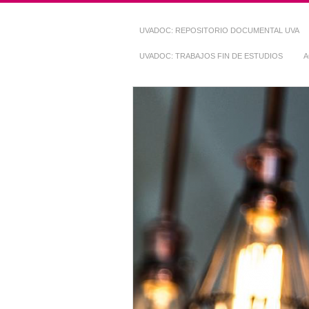
UVADOC: REPOSITORIO DOCUMENTAL UVA
UVADOC: TRABAJOS FIN DE ESTUDIOS
A
Repositorio Do
~ UVaDOC