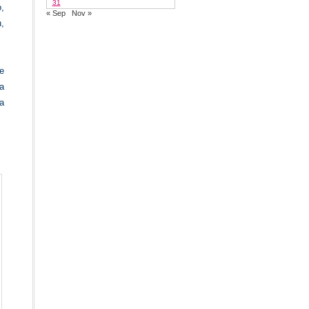
31
,
« Sep
Nov »
n,
e
 a
ra