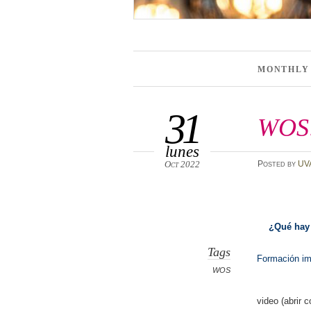
MONTHLY
31
WOS: 
lunes
Oct 2022
Posted
by
UV
¿Qué hay 
Tags
Formación im
WOS
video (abrir 