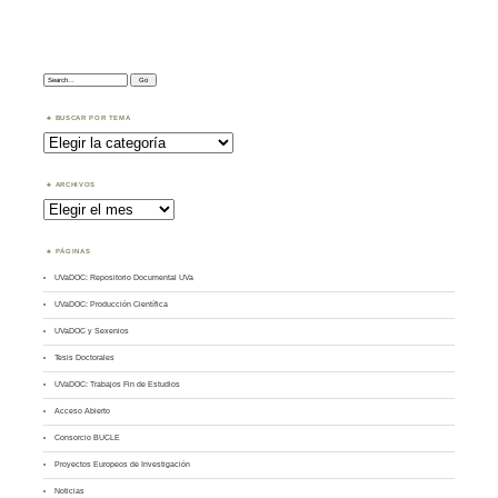
Search:
BUSCAR POR TEMA
Buscar
por
Tema
ARCHIVOS
Archivos
PÁGINAS
UVaDOC: Repositorio Documental UVa
UVaDOC: Producción Científica
UVaDOC y Sexenios
Tesis Doctorales
UVaDOC: Trabajos Fin de Estudios
Acceso Abierto
Consorcio BUCLE
Proyectos Europeos de Investigación
Noticias