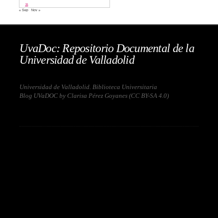
31
« Sep
Nov »
UvaDoc: Repositorio Documental de la
Universidad de Valladolid
Universidad de Valladolid. Biblioteca Universitaria
Blog UVaDOC by Clarisa Pérez Goyanes (
CC BY-SA 4.0
)