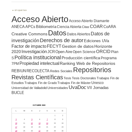
ETIQUETAS
Acceso Abierto
Acceso Abierto Diamante
COAR
ANECA
APCs
Bibliometría
CoARA
Ciencia Abierta
Citas
Datos
Datos de
Creative Commons
Datos Abiertos
Derechos de autor
investigación
Ediciones UVa
Factor de impacto
FECYT
Gestion de datos
Horizonte
ORCID
2020
Investigación
JCR
Open Aire
Open Science
Plan
Política institucional
Producción científica
S
Programa
Propiedad intelectual
Ranking Web de Repositorios
7PM
Repositorios
REBIUN
RECOLECTA
Redes Sociales
Revistas Científicas
Tesis
Tesis Doctorales
Trabajos Fin de
Unesco
Estudios
Trabajos Fin de Grado
Trabajos Fin de Máster
UvaDoc
VII Jornadas
Universidad de Valladolid
Universidades
BUCLE
OCTUBRE 2022
L
M
X
J
V
S
D
1
2
3
4
5
6
7
8
9
10
11
12
13
14
15
16
17
18
19
20
21
22
23
24
25
26
27
28
29
30