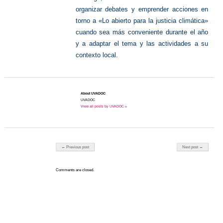
organizar debates y emprender acciones en
torno a «Lo abierto para la justicia climática»
cuando sea más conveniente durante el año
y a adaptar el tema y las actividades a su
contexto local.
About UVADOC
UVADOC
View all posts by UVADOC »
Post navigation
← Previous post
Next post →
Comments are closed.