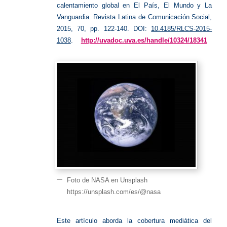
calentamiento global en El País, El Mundo y La
Vanguardia. Revista Latina de Comunicación Social,
2015, 70, pp. 122-140. DOI:
10.4185/RLCS-2015-
1038
.
http://uvadoc.uva.es/handle/10324/18341
Foto de NASA en Unsplash
https://unsplash.com/es/@nasa
Este artículo aborda la cobertura mediática del