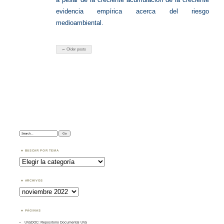
evidencia empírica acerca del riesgo
medioambiental.
← Older posts
Search:
BUSCAR POR TEMA
Buscar
por
Tema
ARCHIVOS
Archivos
PÁGINAS
UVaDOC: Repositorio Documental UVa