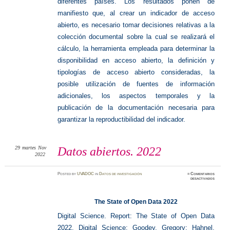
diferentes países. Los resultados ponen de
manifiesto que, al crear un indicador de acceso
abierto, es necesario tomar decisiones relativas a la
colección documental sobre la cual se realizará el
cálculo, la herramienta empleada para determinar la
disponibilidad en acceso abierto, la definición y
tipologías de acceso abierto consideradas, la
posible utilización de fuentes de información
adicionales, los aspectos temporales y la
publicación de la documentación necesaria para
garantizar la reproductibilidad del indicador.
29
martes
Nov
Datos abiertos. 2022
2022
Posted
by
UVADOC
in
Datos de investigación
≈
Comentarios
en
desactivados
Datos
abiertos
2022
The State of Open Data 2022
Digital Science. Report: The State of Open Data
2022.
Digital Science
; Goodey, Gregory; Hahnel,