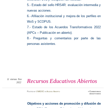
5.- Estado del sello HRS4R: evaluación intermedia y
nuevas acciones.
6.- Afiliación institucional y mejora de los perfiles en
WoS y SCOPUS.
7.- Estado de los Acuerdos Transformativos 2022
(APCs – Publicación en abierto).
8.- Preguntas y comentarios por parte de las
personas asistentes.
11
viernes
Nov
Recursos Educativos Abiertos
2022
Posted
by
UVADOC
in
Acceso Abierto
≈
Comentarios
en
desactivados
Recurso
Educati
Abierto
Objetivos y acciones de promoción y difusión de