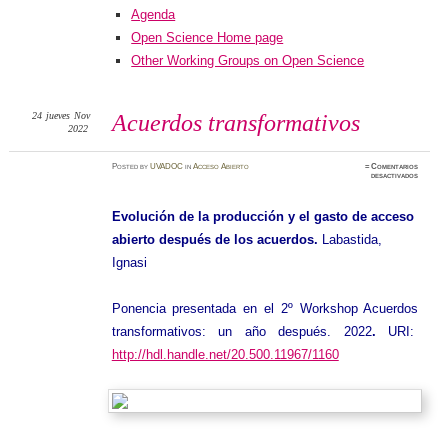
Agenda
Open Science Home page
Other Working Groups on Open Science
24
jueves
Nov
Acuerdos transformativos
2022
Posted
by
UVADOC
in
Acceso Abierto
≈
Comentarios
en
desactivados
Acuerdo
transfo
Evolución de la producción y el gasto de acceso
abierto después de los acuerdos.
Labastida,
Ignasi
Ponencia presentada en el 2º Workshop Acuerdos
transformativos: un año después. 2022
.
URI:
http://hdl.handle.net/20.500.11967/1160