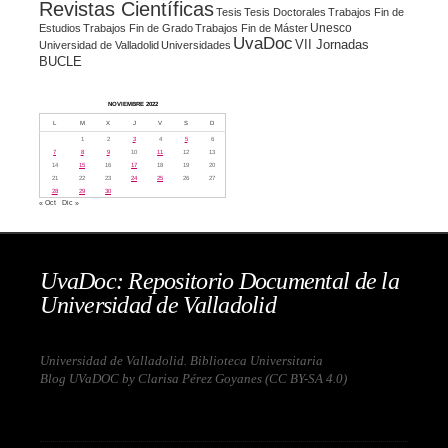
Revistas Científicas
Tesis
Tesis Doctorales
Trabajos Fin de
Unesco
Estudios
Trabajos Fin de Grado
Trabajos Fin de Máster
UvaDoc
VII Jornadas
Universidad de Valladolid
Universidades
BUCLE
NOVIEMBRE 2022
L
M
X
J
V
S
D
1
2
3
4
5
6
7
8
9
10
11
12
13
14
15
16
17
18
19
20
21
22
23
24
25
26
27
28
29
30
« Oct
Dic »
UvaDoc: Repositorio Documental de la
Universidad de Valladolid
Universidad de Valladolid. Biblioteca Universitaria
Blog UVaDOC by Clarisa Pérez Goyanes (
CC BY-SA 4.0
)