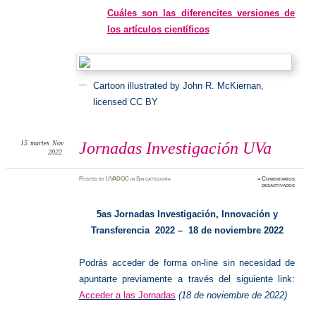
Cuáles son las diferencites versiones de
los artículos científicos
Cartoon illustrated by John R. McKiernan,
licensed CC BY
15
martes
Nov
Jornadas Investigación UVa
2022
Posted
by
UVADOC
in
Sin categoría
≈
Comentarios
en
desactivados
Jornada
Investig
UVa
5as Jornadas Investigación, Innovación y
Transferencia 2022 – 18 de noviembre 2022
Podrás acceder de forma on-line sin necesidad de
apuntarte previamente a través del siguiente link:
Acceder a las Jornadas
(18 de noviembre de 2022)