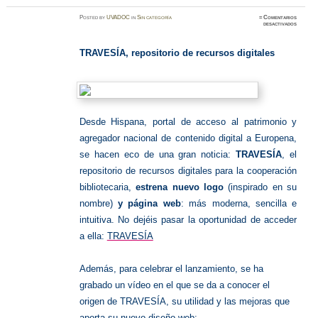
Posted
by
UVADOC
in
Sin categoría
≈
Comentarios
en
desactivados
Reposit
de
recurso
digitale
TRAVESÍA, repositorio de recursos digitales
Desde Hispana, portal de acceso al patrimonio y
agregador nacional de contenido digital a Europena,
se hacen eco de una gran noticia:
TRAVESÍA
, el
repositorio de recursos digitales para la cooperación
bibliotecaria,
estrena nuevo logo
(inspirado en su
nombre)
y página web
: más moderna, sencilla e
intuitiva. No dejéis pasar la oportunidad de acceder
a ella:
TRAVESÍA
Además, para celebrar el lanzamiento, se ha
grabado un vídeo en el que se da a conocer el
origen de TRAVESÍA, su utilidad y las mejoras que
aporta su nuevo diseño web: