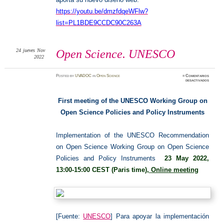
https://youtu.be/dmzfdqeWFlw?
list=PL1BDE9CCDC90C263A
24
jueves
Nov
Open Science. UNESCO
2022
Posted
by
UVADOC
in
Open Science
≈
Comentarios
en
desactivados
Open
Science.
UNESC
First meeting of the UNESCO Working Group on
Open Science Policies and Policy Instruments
I
mplementation of the UNESCO Recommendation
on Open Science
Working Group on Open Science
Policies and Policy Instruments
23 May 2022,
13:00-15:00 CEST (Paris time),
Online meeting
[Fuente:
UNESCO
] Para apoyar la implementación