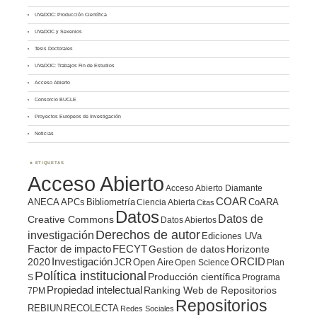
UVaDOC: Producción Científica
UVaDOC y Sexenios
Tesis Doctorales
UVaDOC: Trabajos Fin de Estudios
Acceso Abierto
Consorcio BUCLE
Proyectos Europeos de Investigación
Noticias
ETIQUETAS
Acceso Abierto
Acceso Abierto Diamante
COAR
ANECA
APCs
Bibliometría
CoARA
Ciencia Abierta
Citas
Datos
Datos de
Creative Commons
Datos Abiertos
Derechos de autor
investigación
Ediciones UVa
Factor de impacto
FECYT
Gestion de datos
Horizonte
ORCID
2020
Investigación
JCR
Open Aire
Open Science
Plan
Política institucional
Producción científica
S
Programa
Propiedad intelectual
Ranking Web de Repositorios
7PM
Repositorios
REBIUN
RECOLECTA
Redes Sociales