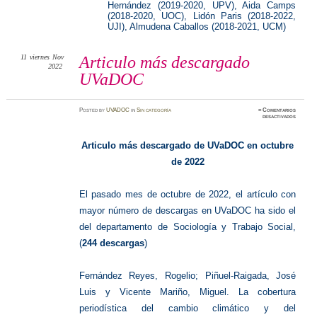
Hernández (2019-2020, UPV), Aida Camps
(2018-2020, UOC), Lidón Paris (2018-2022,
UJI), Almudena Caballos (2018-2021, UCM)
11
viernes
Nov
Articulo más descargado
2022
UVaDOC
Posted
by
UVADOC
in
Sin categoría
≈
Comentarios
en
desactivados
Articul
más
descarg
UVaDO
Articulo más descargado de UVaDOC en octubre
de 2022
El pasado mes de octubre de 2022, el artículo con
mayor número de descargas en UVaDOC ha sido el
del departamento de Sociología y Trabajo Social,
(
244 descargas
)
Fernández Reyes, Rogelio; Piñuel-Raigada, José
Luis y Vicente Mariño, Miguel. La cobertura
periodística del cambio climático y del