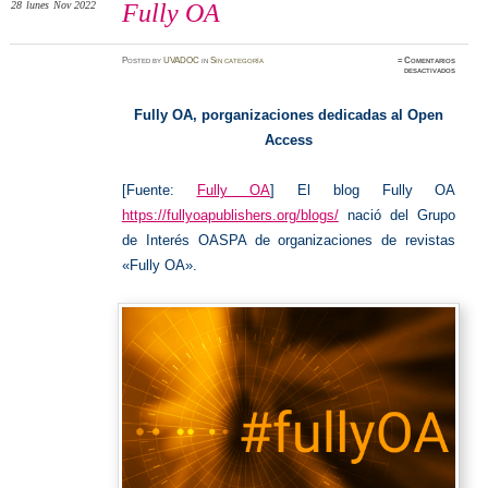
28
lunes
Nov 2022
Fully OA
Posted
by
UVADOC
in
Sin categoría
≈
Comentarios
en
desactivados
Fully
OA
Fully OA, porganizaciones dedicadas al Open
Access
[Fuente:
Fully OA
] El blog Fully OA
https://fullyoapublishers.org/blogs/
nació del Grupo
de Interés OASPA de organizaciones de revistas
«Fully OA».