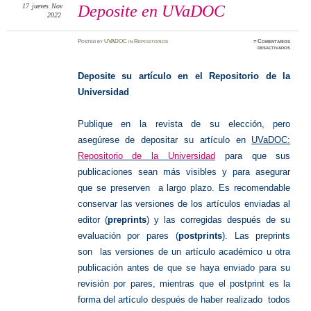
17
jueves
Nov
Deposite en UVaDOC
2022
Posted
by
UVADOC
in
Repositorios
≈
Comentarios
en
desactivados
Deposit
en
UVaDO
Deposite su artículo en el Repositorio de la
Universidad
Publique en la revista de su elección, pero
asegúrese de depositar su artículo en
UVaDOC:
Repositorio de la Universidad
para que sus
publicaciones sean más visibles y para asegurar
que se preserven a largo plazo. Es recomendable
conservar las versiones de los artículos enviadas al
editor (
preprints
) y las corregidas después de su
evaluación por pares (
postprints
). Las preprints
son las versiones de un artículo académico u otra
publicación antes de que se haya enviado para su
revisión por pares, mientras que el postprint es la
forma del artículo después de haber realizado todos