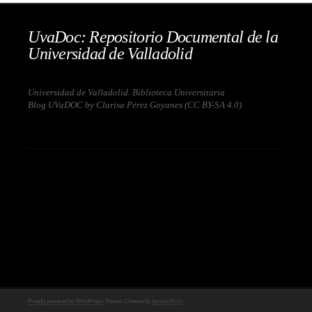
UvaDoc: Repositorio Documental de la
Universidad de Valladolid
Universidad de Valladolid. Biblioteca Universitaria
Blog UVaDOC by Clarisa Pérez Goyanes (
CC BY-SA 4.0
)
Proudly powered by WordPress
Theme: Chateau by
Ignacio Ricci
.