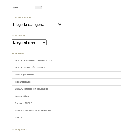
Search:
BUSCAR POR TEMA
Buscar
por
Tema
ARCHIVOS
Archivos
PÁGINAS
UVaDOC: Repositorio Documental UVa
UVaDOC: Producción Científica
UVaDOC y Sexenios
Tesis Doctorales
UVaDOC: Trabajos Fin de Estudios
Acceso Abierto
Consorcio BUCLE
Proyectos Europeos de Investigación
Noticias
ETIQUETAS