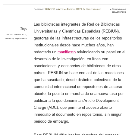
Posted
by
UVADOC
in
Acceso Abierto
,
REBIUN
,
Repositorios
≈
Comentarios
en
desactivados
REBIU
lanza
un
manifies
Las bibliotecas integrantes de Red de Bibliotecas
en
defensa
Tags
Universitarias y Científicas Españolas (REBIUN),
de
los
Acceso Abierto
,
ADC
,
reposit
gestoras de las infraestructuras de los repositorios
REBIUN
,
Repositorios
de
acceso
institucionales desde hace muchos años, han
abierto
redactado un
manifiesto
reivindicando su papel en el
desarrollo de la investigación, en línea con
asociaciones y consorcios de bibliotecas de otros
países. REBIUN se hace eco así de las reacciones
que ha suscitado, desde distintos colectivos de la
comunidad internacional de repositorios de acceso
abierto, la puesta en marcha de una nueva tasa por
publicar a la que denominan Article Development
Charge (ADC), que permite el acceso abierto
inmediato al documento en repositorios, sin ningún
periodo de embargo.