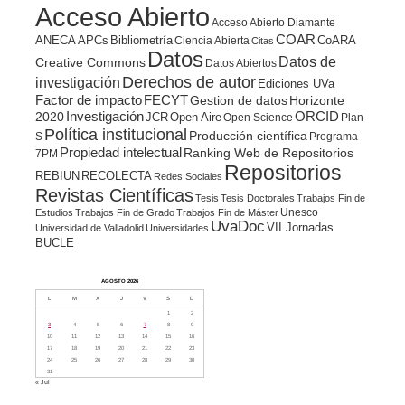
Acceso Abierto
Acceso Abierto Diamante
COAR
ANECA
APCs
Bibliometría
CoARA
Ciencia Abierta
Citas
Datos
Datos de
Creative Commons
Datos Abiertos
Derechos de autor
investigación
Ediciones UVa
Factor de impacto
FECYT
Gestion de datos
Horizonte
ORCID
2020
Investigación
JCR
Open Aire
Open Science
Plan
Política institucional
Producción científica
S
Programa
Propiedad intelectual
Ranking Web de Repositorios
7PM
Repositorios
REBIUN
RECOLECTA
Redes Sociales
Revistas Científicas
Tesis
Tesis Doctorales
Trabajos Fin de
Unesco
Estudios
Trabajos Fin de Grado
Trabajos Fin de Máster
UvaDoc
VII Jornadas
Universidad de Valladolid
Universidades
BUCLE
AGOSTO 2026
L
M
X
J
V
S
D
1
2
3
4
5
6
7
8
9
10
11
12
13
14
15
16
17
18
19
20
21
22
23
24
25
26
27
28
29
30
31
« Jul