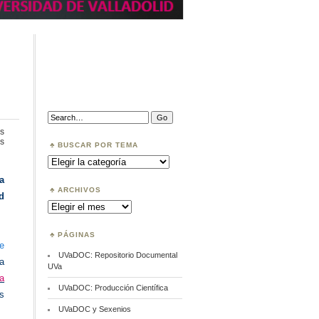
Search:
s
en
s
BUSCAR POR TEMA
Política
Buscar
Institucional
por
de
Tema
a
Acceso
Abierto
ARCHIVOS
d
Archivos
PÁGINAS
e
UVaDOC: Repositorio Documental
a
UVa
la
UVaDOC: Producción Científica
os
UVaDOC y Sexenios