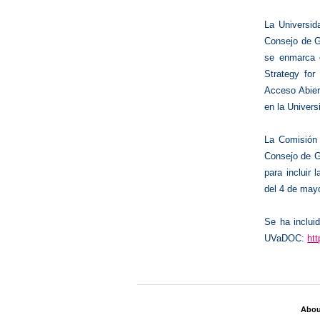
La Universid
Consejo de G
se enmarca 
Strategy for
Acceso Abier
en la Univers
La Comisión 
Consejo de G
para incluir
del 4 de may
Se ha inclui
UVaDOC:
ht
Abo