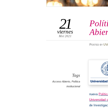
21
Polít
Abie
viernes
May 2021
Posted
by
UV
Tags
Acceso Abierto
,
Política
institucional
nueva
Políti
Universidad d
de Investigac