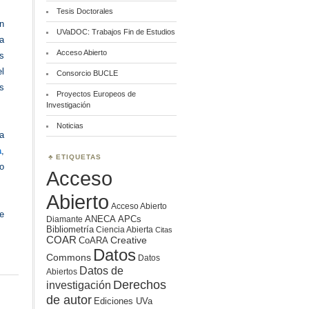
Tesis Doctorales
n
UVaDOC: Trabajos Fin de Estudios
ca
Acceso Abierto
s
l
Consorcio BUCLE
os
Proyectos Europeos de
Investigación
Noticias
a
a
,
ETIQUETAS
o
Acceso
Abierto
Acceso Abierto
e
ANECA
APCs
Diamante
Bibliometría
Ciencia Abierta
Citas
COAR
Creative
CoARA
Datos
Commons
Datos
Datos de
Abiertos
Derechos
investigación
de autor
Ediciones UVa