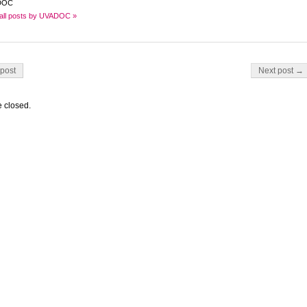
DOC
all posts by UVADOC »
on
post
Next post →
 closed.