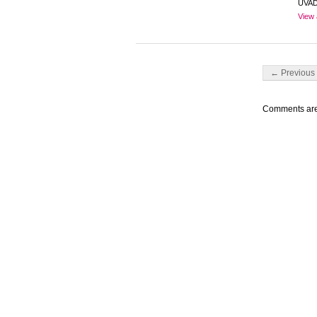
UVA
View 
Post navigati
← Previous 
Comments are