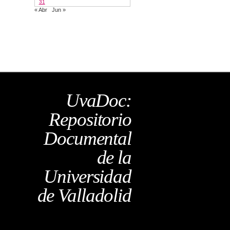
31
« Abr
Jun »
UvaDoc:
Repositorio
Documental
de la
Universidad
de Valladolid