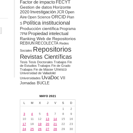
Factor de impacto
FECYT
Gestion de datos
Horizonte
2020
Investigación
JCR
Open
ORCID
Aire
Open Science
Plan
Política institucional
S
Producción científica
Programa
Propiedad intelectual
7PM
Ranking Web de Repositorios
REBIUN
RECOLECTA
Redes
Repositorios
Sociales
Revistas Científicas
Tesis
Tesis Doctorales
Trabajos Fin
de Estudios
Trabajos Fin de Grado
Unesco
Trabajos Fin de Máster
Universidad de Valladolid
UvaDoc
VII
Universidades
Jornadas BUCLE
MAYO 2021
L
M
X
J
V
S
D
1
2
3
4
5
6
7
8
9
10
11
12
13
14
15
16
17
18
19
20
21
22
23
24
25
26
27
28
29
30