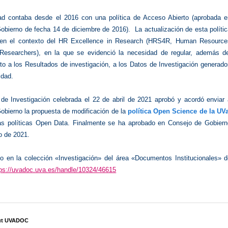
ad contaba desde el 2016 con una política de Acceso Abierto (aprobada e
obierno de fecha 14 de diciembre de 2016). La actualización de esta políti
en el contexto del HR Excellence in Research (HRS4R, Human Resource
 Researchers), en la que se evidenció la necesidad de regular, además de
to a los Resultados de investigación, a los Datos de Investigación generad
idad.
de Investigación celebrada el 22 de abril de 2021 aprobó y acordó enviar 
obierno la propuesta de modificación de la
política Open Science de la UV
 las políticas Open Data. Finalmente se ha aprobado en Consejo de Gobiern
o de 2021.
do en la colección «Investigación» del área «Documentos Institucionales» d
tps://uvadoc.uva.es/handle/10324/46615
ut UVADOC