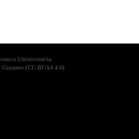
lioteca Universitaria
 Goyanes (
CC BY-SA 4.0
)