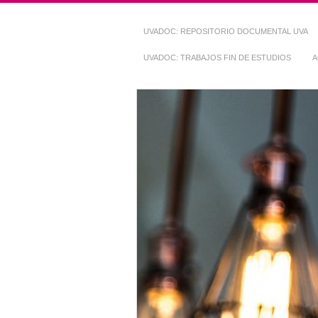
UVADOC: REPOSITORIO DOCUMENTAL UVA
UVADOC: TRABAJOS FIN DE ESTUDIOS
A
Repositorio Do
~ UVaDOC