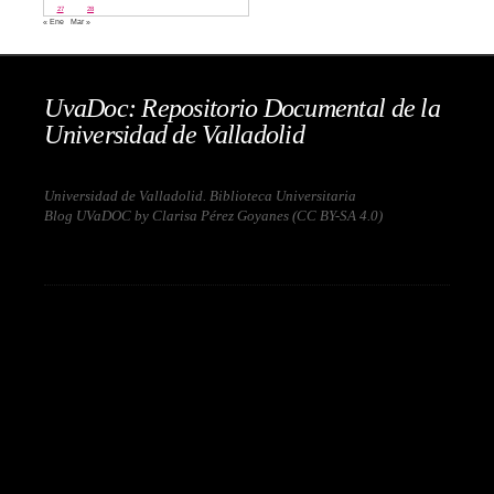
27
28
« Ene
Mar »
UvaDoc: Repositorio Documental de la
Universidad de Valladolid
Universidad de Valladolid. Biblioteca Universitaria
Blog UVaDOC by Clarisa Pérez Goyanes (
CC BY-SA 4.0
)