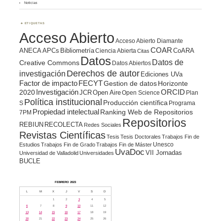
Noticias
ETIQUETAS
Acceso Abierto
Acceso Abierto Diamante
COAR
ANECA
APCs
Bibliometría
CoARA
Ciencia Abierta
Citas
Datos
Datos de
Creative Commons
Datos Abiertos
Derechos de autor
investigación
Ediciones UVa
Factor de impacto
FECYT
Gestion de datos
Horizonte
ORCID
2020
Investigación
JCR
Open Aire
Open Science
Plan
Política institucional
Producción científica
S
Programa
Propiedad intelectual
Ranking Web de Repositorios
7PM
Repositorios
REBIUN
RECOLECTA
Redes Sociales
Revistas Científicas
Tesis
Tesis Doctorales
Trabajos Fin de
Unesco
Estudios
Trabajos Fin de Grado
Trabajos Fin de Máster
UvaDoc
VII Jornadas
Universidad de Valladolid
Universidades
BUCLE
FEBRERO 2023
L
M
X
J
V
S
D
1
2
3
4
5
6
7
8
9
10
11
12
13
14
15
16
17
18
19
20
21
22
23
24
25
26