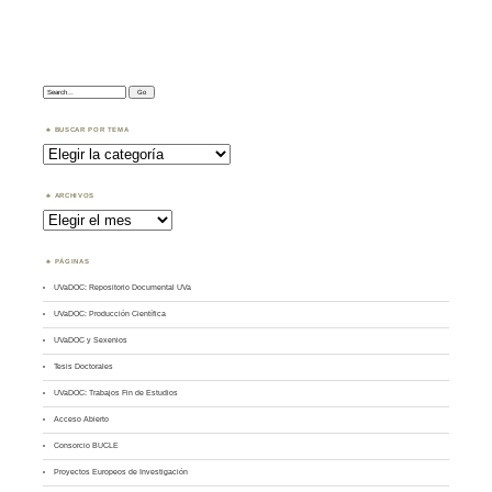
Search:
BUSCAR POR TEMA
Buscar
por
Tema
ARCHIVOS
Archivos
PÁGINAS
UVaDOC: Repositorio Documental UVa
UVaDOC: Producción Científica
UVaDOC y Sexenios
Tesis Doctorales
UVaDOC: Trabajos Fin de Estudios
Acceso Abierto
Consorcio BUCLE
Proyectos Europeos de Investigación