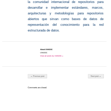
la comunidad internacional de repositorios para
desarrollar e implementar estándares, marcos,
arquitecturas y metodologías para repositorios
abiertos que sirvan como bases de datos de
representación del conocimiento para la red
estructurada de datos.
About UVADOC
UVADOC
View all posts by UVADOC »
Post navigation
← Previous post
Next post →
Comments are closed.