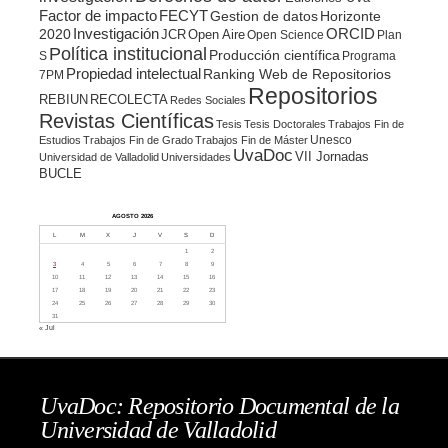
Factor de impacto
FECYT
Gestion de datos
Horizonte
ORCID
2020
Investigación
JCR
Open Aire
Open Science
Plan
Política institucional
Producción científica
S
Programa
Propiedad intelectual
Ranking Web de Repositorios
7PM
Repositorios
REBIUN
RECOLECTA
Redes Sociales
Revistas Científicas
Tesis
Tesis Doctorales
Trabajos Fin de
Unesco
Estudios
Trabajos Fin de Grado
Trabajos Fin de Máster
UvaDoc
VII Jornadas
Universidad de Valladolid
Universidades
BUCLE
AGOSTO 2026
L
M
X
J
V
S
D
1
2
3
4
5
6
7
8
9
10
11
12
13
14
15
16
17
18
19
20
21
22
23
24
25
26
27
28
29
30
31
« Jul
UvaDoc: Repositorio Documental de la
Universidad de Valladolid