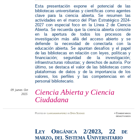
Esta presentación expone el potencial de las
bibliotecas universitarias y científicas como agentes
clave para la ciencia abierta. Se resumen las
actividades en el marco del Plan Estratégico 2024-
2027 con especial foco en la Línea 2 de Ciencia
Abierta. Se recuerda que la ciencia abierta consiste
en la apertura de todos los procesos de
investigación más allá del acceso abierto y se
defiende la necesidad de conectarla con la
educación abierta. Se apuntan desafíos y el papel
de las bibliotecas en relación con leyes, políticas y
financiación; seguridad de la investigación;
infraestructuras robustas; y derechos de autoría. Por
último, se destaca el valor de las bibliotecas como
plataformas de datos y de la importancia de los
valores, los perfiles y las competencias en el
personal bibliotecario.
09
jueves
Oct
Ciencia Abierta y Ciencia
2025
Ciudadana
Posted
by
clarisamariaperez
in
Open Science
≈
Comentarios
en
desactivados
Ciencia
Abierta
y
Ciencia
Ley Orgánica 2/2023
,
22 de
Ciudada
marzo, del Sistema Universitario