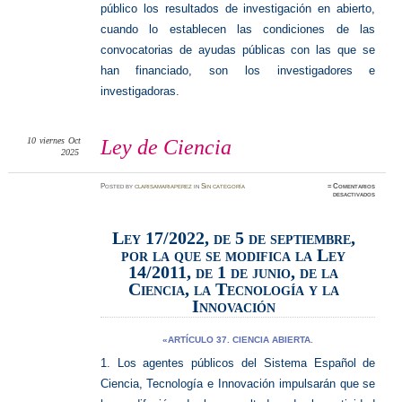
público los resultados de investigación en abierto,
cuando lo establecen las condiciones de las
convocatorias de ayudas públicas con las que se
han financiado, son los investigadores e
investigadoras.
10
viernes
Oct
Ley de Ciencia
2025
Posted
by
clarisamariaperez
in
Sin categoría
≈
Comentarios
en
desactivados
Ley
de
Ciencia
Ley 17/2022, de 5 de septiembre,
por la que se modifica la Ley
14/2011, de 1 de junio, de la
Ciencia, la Tecnología y la
Innovación
«ARTÍCULO 37. CIENCIA ABIERTA.
1. Los agentes públicos del Sistema Español de
Ciencia, Tecnología e Innovación impulsarán que se