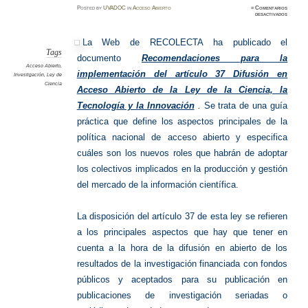
Posted
by
UVADOC
in
Acceso Abierto
≈
Comentarios
en
desactivados
Acceso
abierto
en
la
La Web de RECOLECTA ha publicado el
ley
de
Tags
documento
Recomendaciones para la
Ciencia
Acceso Abierto
,
implementación del artículo 37 Difusión en
Investigación
,
Ley de
Ciencia
Acceso Abierto de la Ley de la Ciencia, la
Tecnología y la Innovación
.
Se trata de una guía
práctica que define los aspectos principales de la
política nacional de acceso abierto y especifica
cuáles son los nuevos roles que habrán de adoptar
los colectivos implicados en la producción y gestión
del mercado de la información científica.
La disposición del artículo 37 de esta ley se refieren
a los principales aspectos que hay que tener en
cuenta a la hora de la difusión en abierto de los
resultados de la investigación financiada con fondos
públicos y aceptados para su publicación en
publicaciones de investigación seriadas o