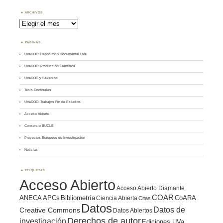
ARCHIVOS
Archivos
PÁGINAS
UVaDOC: Repositorio Documental UVa
UVaDOC: Producción Científica
UVaDOC y Sexenios
Tesis Doctorales
UVaDOC: Trabajos Fin de Estudios
Acceso Abierto
Consorcio BUCLE
Proyectos Europeos de Investigación
Noticias
ETIQUETAS
Acceso Abierto
Acceso Abierto Diamante
COAR
ANECA
APCs
Bibliometría
CoARA
Ciencia Abierta
Citas
Datos
Datos de
Creative Commons
Datos Abiertos
Derechos de autor
investigación
Ediciones UVa