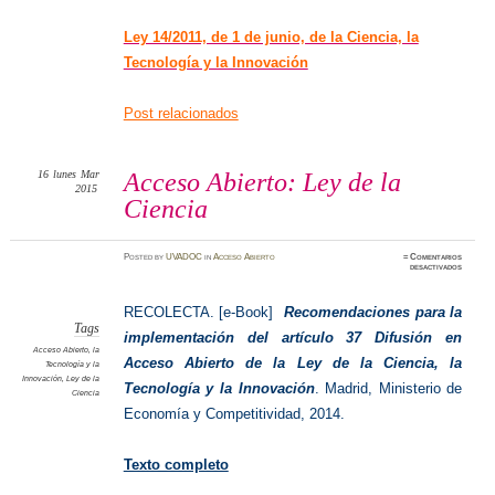
Ley 14/2011, de 1 de junio, de la Ciencia, la
Tecnología y la Innovación
Post relacionados
16
lunes
Mar
Acceso Abierto: Ley de la
2015
Ciencia
Posted
by
UVADOC
in
Acceso Abierto
≈
Comentarios
en
desactivados
Acceso
Abierto
Ley
de
RECOLECTA. [e-Book]
Recomendaciones para la
la
Ciencia
Tags
implementación del artículo 37 Difusión en
Acceso Abierto
,
la
Acceso Abierto de la Ley de la Ciencia, la
Tecnología y la
Innovación
,
Ley de la
Tecnología y la Innovación
. Madrid, Ministerio de
Ciencia
Economía y Competitividad, 2014.
Texto completo