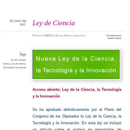
06
jueves
Sep
Ley de Ciencia
2012
Posted
by
UVADOC
in
Acceso Abierto
,
Legislación
≈
Comentarios
en
desactivados
Ley
de
Ciencia
Tags
Acceso Abierto
,
Ciencia
,
Ley de Ciencia
,
Tecnología e Innovación
Acceso abierto:
Ley de la Ciencia, la Tecnología
y la Innovación
Se ha aprobado definitivamente por el Pleno del
Congreso de los Diputados la Ley de la Ciencia, la
Tecnología y la Innovación. En esta ley se incluye
un artículo sobre el archivo en repositorios de