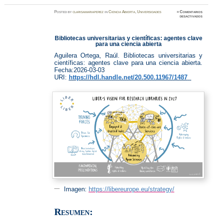
Posted
by
clarisamariaperez
in
Ciencia Abierta
,
Universidades
≈
Comentarios
en
desactivados
Ciencia
Abierta
Bibliotecas universitarias y científicas: agentes clave
para una ciencia abierta
Aguilera Ortega, Raúl.
Bibliotecas universitarias y
científicas: agentes clave para una ciencia abierta.
Fecha:
2026-03-03
URI:
https://hdl.handle.net/20.500.11967/1487
.
Imagen:
https://libereurope.eu/strategy/
Resumen: