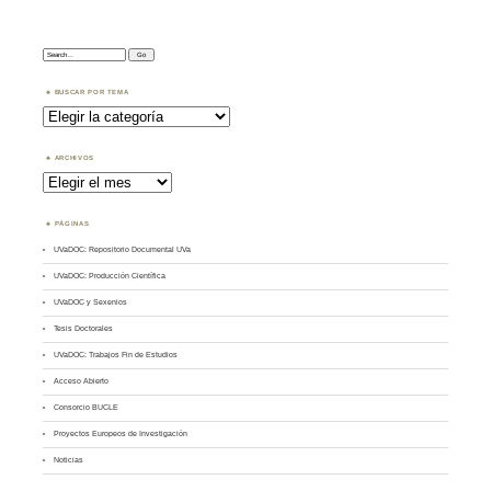
Search:
BUSCAR POR TEMA
Buscar
por
Tema
ARCHIVOS
Archivos
PÁGINAS
UVaDOC: Repositorio Documental UVa
UVaDOC: Producción Científica
UVaDOC y Sexenios
Tesis Doctorales
UVaDOC: Trabajos Fin de Estudios
Acceso Abierto
Consorcio BUCLE
Proyectos Europeos de Investigación
Noticias