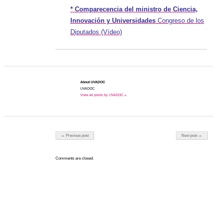
*
Comparecencia del ministro de Ciencia,
Innovación y Universidades​
Congreso de los
Diputados​ (Vídeo)
About UVADOC
UVADOC
View all posts by UVADOC »
Post navigation
← Previous post
Next post →
Comments are closed.