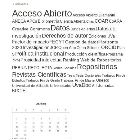
ETIQUETAS
Acceso Abierto
Acceso Abierto Diamante
COAR
ANECA
APCs
Bibliometría
CoARA
Ciencia Abierta
Citas
Datos
Datos de
Creative Commons
Datos Abiertos
Derechos de autor
investigación
Ediciones UVa
Factor de impacto
FECYT
Gestion de datos
Horizonte
ORCID
2020
Investigación
JCR
Open Aire
Open Science
Plan
Política institucional
Producción científica
S
Programa
Propiedad intelectual
Ranking Web de Repositorios
7PM
Repositorios
REBIUN
RECOLECTA
Redes Sociales
Revistas Científicas
Tesis
Tesis Doctorales
Trabajos Fin de
Unesco
Estudios
Trabajos Fin de Grado
Trabajos Fin de Máster
UvaDoc
VII Jornadas
Universidad de Valladolid
Universidades
BUCLE
JULIO 2018
L
M
X
J
V
S
D
1
2
3
4
5
6
7
8
9
10
11
12
13
14
15
16
17
18
19
20
21
22
23
24
25
26
27
28
29
30
31
« May
Sep »