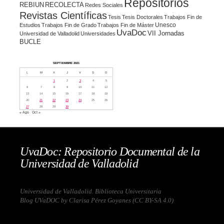
Repositorios
REBIUN
RECOLECTA
Redes Sociales
Revistas Científicas
Tesis
Tesis Doctorales
Trabajos Fin de
Unesco
Estudios
Trabajos Fin de Grado
Trabajos Fin de Máster
UvaDoc
VII Jornadas
Universidad de Valladolid
Universidades
BUCLE
SEPTIEMBRE 2021
L
M
X
J
V
S
D
1
2
3
4
5
6
7
8
9
10
11
12
13
14
15
16
17
18
19
20
21
22
23
24
25
26
27
28
29
30
« Ago
Oct »
UvaDoc: Repositorio Documental de la
Universidad de Valladolid
Universidad de Valladolid. Biblioteca Universitaria
Blog UVaDOC by Clarisa Pérez Goyanes (
CC BY-SA 4.0
)