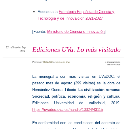
Acceso a la
Estrategia Española de Ciencia y
Tecnología y de Innovaición 2021-2027
[Fuente:
Ministerio de Ciencia e Innovación
]
22
miércoles
Sep
Ediciones UVa. Lo más visitado
2021
Posted
by
UVADOC
in
Ediciones UVa
≈
Comentarios
en
desactivados
Edicione
UVa.
Lo
más
La monografía con más visitas en UVaDOC, el
visitado
pasado mes de agosto (299 visitas) es la obra de
Hernández Guerra, Liborio.
La civilización romana:
Sociedad, política, economía, religión y cultura
.
Ediciones Universidad de Valladolid, 2019.
https://uvadoc.uva.es/handle/10324/43115
En conformidad con las condiciones del contrato de