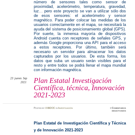
número de sensores tales como sensor de
proximidad, acelerómetro, temperatura, gravedad,
luz… pero este proyecto se van a utilizar sólo dos
de esos sensores: el acelerómetro y sensor
magnético. Para poder colocar las medidas de los
usuarios correctamente en el mapa, se necesitará la
ayuda del sistema de posicionamiento global (GPS).
Por suerte, la inmensa mayoría de dispositivos
Android cuenta con receptores de señales GPS, y
además Google proporciona una API para el acceso
a estos receptores. Por último, también será
necesario un servidor para almacenar los datos
capturados por los usuarios. De esta forma, los
datos que suba un usuario serán visibles para el
resto y entre todos se podrá llenar el mapa mundial
con información magnética.
23
jueves
Sep
Plan Estatal Investigación
2021
Científica, técnica, Innovación
2021-2023
Posted
by
UVADOC
in
Investigación
≈
Comentarios
en
desactivados
Plan
Estatal
Investig
Científi
Plan Estatal de Investigación Científica y Técnica
técnica,
Innovaci
y de Innovación 2021-2023
2021-
2023