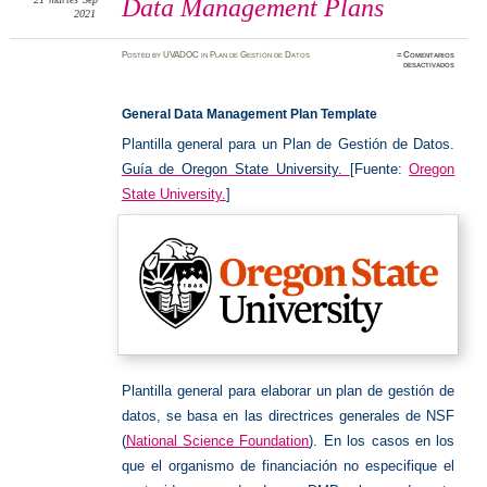
Data Management Plans
2021
Posted
by
UVADOC
in
Plan de Gestión de Datos
≈
Comentarios
en
desactivados
Data
Manage
Plans
General Data Management Plan Template
Plantilla general para un Plan de Gestión de Datos.
Guía de Oregon State University.
[Fuente:
Oregon
State University.
]
Plantilla general para elaborar un plan de gestión de
datos, se basa en las directrices generales de NSF
(
National Science Foundation
).
En los casos en los
que el organismo de financiación no especifique el