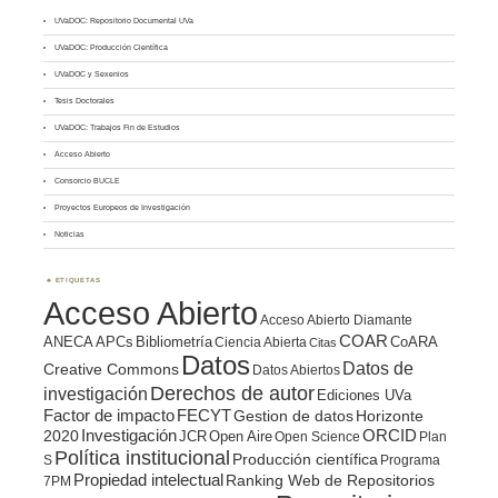
UVaDOC: Repositorio Documental UVa
UVaDOC: Producción Científica
UVaDOC y Sexenios
Tesis Doctorales
UVaDOC: Trabajos Fin de Estudios
Acceso Abierto
Consorcio BUCLE
Proyectos Europeos de Investigación
Noticias
ETIQUETAS
Acceso Abierto
Acceso Abierto Diamante
COAR
ANECA
APCs
Bibliometría
CoARA
Ciencia Abierta
Citas
Datos
Datos de
Creative Commons
Datos Abiertos
Derechos de autor
investigación
Ediciones UVa
Factor de impacto
FECYT
Gestion de datos
Horizonte
ORCID
2020
Investigación
JCR
Open Aire
Open Science
Plan
Política institucional
Producción científica
S
Programa
Propiedad intelectual
Ranking Web de Repositorios
7PM