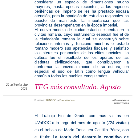
considerar un espacio de dimensiones mucho
mayores; hasta épocas recientes, a las regiones
periféricas del Imperio se les ha prestado escasa
atención, pero la aparición de estudios regionales ha
puesto de manifiesto la importancia que las
provincias desempeñaron en la época imperial.
El nuevo modelo de ciudad-estado se centra en la
civitas romana, cuyo instrumento esencial fue el de
la ciudadanía romana la cual se construyó sobre
relaciones internas y funcionó mientras el estado
romano moderó sus apetencias fiscales y satisfizo
los intereses personales de las elites sociales. La
cultura fue el resultado de los aportes de las
distintas civilizaciones, que contribuyeron a
conformar la universalización de su cultura, en
especial el uso del latín como lengua vehicular
común a todos los pueblos conquistados.
22
miércoles
Sep
TFG más consultado. Agosto
2021
Posted
by
UVADOC
in
Sin categoría
≈
Comentarios
en
desactivados
TFG
más
consult
Agosto
El Trabajo Fin de Grado con más visitas en
UVaDOC a lo largo del mes de agosto (724 visitas)
es el trabajo de María Francisca Castilla Pérez, con
el título:
La teoría del desarrollo cognitivo de