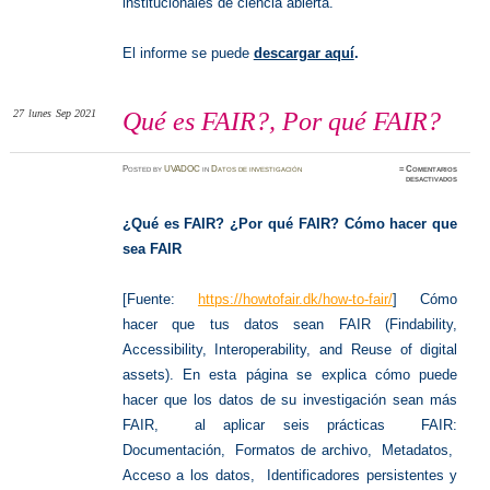
institucionales de ciencia abierta.
El informe se puede
descargar aquí
.
27
lunes
Sep 2021
Qué es FAIR?, Por qué FAIR?
Posted
by
UVADOC
in
Datos de investigación
≈
Comentarios
en
desactivados
Qué
es
FAIR?,
Por
¿Qué es FAIR? ¿Por qué FAIR? Cómo hacer que
qué
FAIR?
sea FAIR
[Fuente:
https://howtofair.dk/how-to-fair/
] Cómo
hacer que tus datos sean FAIR (Findability,
Accessibility, Interoperability, and Reuse of digital
assets). En esta página se explica cómo puede
hacer que los datos de su investigación sean más
FAIR, al aplicar seis prácticas FAIR:
Documentación, Formatos de archivo, Metadatos,
Acceso a los datos, Identificadores persistentes y