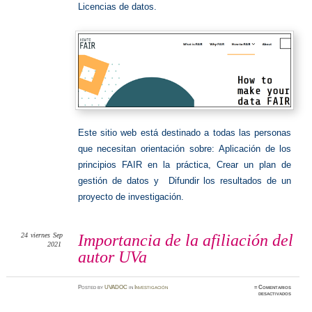
Licencias de datos.
Este sitio web está destinado a todas las personas
que necesitan orientación sobre: Aplicación de los
principios FAIR en la práctica, Crear un plan de
gestión de datos y Difundir los resultados de un
proyecto de investigación.
24
viernes
Sep
Importancia de la afiliación del
2021
autor UVa
Posted
by
UVADOC
in
Investigación
≈
Comentarios
en
desactivados
Importan
de
la