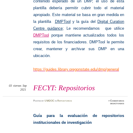
contenido esperado de un DMP, el uso de esta
plantilla debería permitir cubrir todo el material
apropiado.
Este material se basa en gran medida en
la plantilla
DMPTool
y la guía del
Digital Curation
Centre guidance
;
Le recomendamos que utilice
DMPTool
porque mantiene actualizados todos los
requisitos de los financiadores.
DMPTool le permite
crear, mantener y archivar sus DMP en una
ubicación.
https://guides.library.oregonstate.edu/dmp/general
03
viernes
Sep
FECYT: Repositorios
2021
Posted
by
UVADOC
in
Repositorios
≈
Comentarios
en
desactivados
FECYT:
Reposit
Guía para la evaluación de repositorios
institucionales de investigación