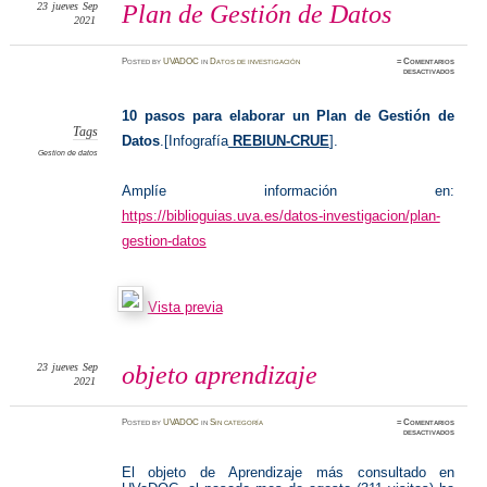
23
jueves
Sep
Plan de Gestión de Datos
2021
Posted
by
UVADOC
in
Datos de investigación
≈
Comentarios
en
desactivados
Plan
de
Gestión
de
10 pasos para elaborar un Plan de Gestión de
Datos
Tags
Datos
.
[Infografía
REBIUN-CRUE
].
Gestion de datos
Amplíe información en:
https://biblioguias.uva.es/datos-investigacion/plan-
gestion-datos
(abre
Vista previa
en
una
nueva
23
jueves
Sep
objeto aprendizaje
2021
pestaña)
Posted
by
UVADOC
in
Sin categoría
≈
Comentarios
en
desactivados
objeto
aprendiz
El objeto de Aprendizaje más consultado en