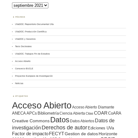
Archivos
PÁGINAS
UVaDOC: Repositorio Documental UVa
UVaDOC: Producción Científica
UVaDOC y Sexenios
Tesis Doctorales
UVaDOC: Trabajos Fin de Estudios
Acceso Abierto
Consorcio BUCLE
Proyectos Europeos de Investigación
Noticias
ETIQUETAS
Acceso Abierto
Acceso Abierto Diamante
COAR
ANECA
APCs
Bibliometría
CoARA
Ciencia Abierta
Citas
Datos
Datos de
Creative Commons
Datos Abiertos
Derechos de autor
investigación
Ediciones UVa
Factor de impacto
FECYT
Gestion de datos
Horizonte