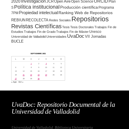
ORCID
2020
Investigación
JCR
Open Aire
Open Science
Plan
Política institucional
Producción científica
S
Programa
Propiedad intelectual
Ranking Web de Repositorios
7PM
Repositorios
REBIUN
RECOLECTA
Redes Sociales
Revistas Científicas
Tesis
Tesis Doctorales
Trabajos Fin de
Unesco
Estudios
Trabajos Fin de Grado
Trabajos Fin de Máster
UvaDoc
VII Jornadas
Universidad de Valladolid
Universidades
BUCLE
SEPTIEMBRE 2021
L
M
X
J
V
S
D
1
2
3
4
5
6
7
8
9
10
11
12
13
14
15
16
17
18
19
20
21
22
23
24
25
26
27
28
29
30
« Ago
Oct »
UvaDoc: Repositorio Documental de la
Universidad de Valladolid
Universidad de Valladolid. Biblioteca Universitaria