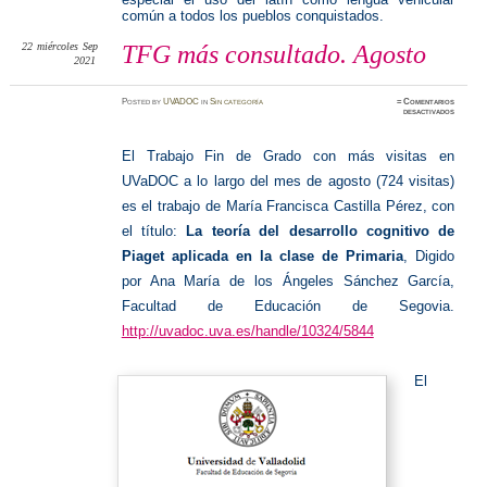
común a todos los pueblos conquistados.
22
miércoles
Sep
TFG más consultado. Agosto
2021
Posted
by
UVADOC
in
Sin categoría
≈
Comentarios
en
desactivados
TFG
más
consult
Agosto
El Trabajo Fin de Grado con más visitas en
UVaDOC a lo largo del mes de agosto (724 visitas)
es el trabajo de María Francisca Castilla Pérez, con
el título:
La teoría del desarrollo cognitivo de
Piaget aplicada en la clase de Primaria
, Digido
por Ana María de los Ángeles Sánchez García,
Facultad de Educación de Segovia.
http://uvadoc.uva.es/handle/10324/5844
El