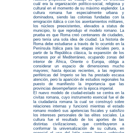
cuál era la organización político-social, religiosa y
cultural en el momento de su máximo esplendor. La
cultura romana fue especialmente urbana y
dominadora, siendo las colonias fundadas con la
emigración itálica o con los asentamientos militares,
los núcleos preexistentes, elevados a status de
municipio, lo que reprodujo el modelo romano. La
prueba es que Roma creó centenares de ciudades,
pero tenía una sola idea de ciudad. La historia de
Roma debe estudiarse a través de lo ocurrido en la
Península Itálica para las etapas iniciales pero, a
partir de la República clásica, la expansión de los
romanos por el Mediterráneo, ocupando zonas del
interior de África, Oriente o Europa, obliga a
considerar un espacio de dimensiones mucho
mayores; hasta épocas recientes, a las regiones
periféricas del Imperio se les ha prestado escasa
atención, pero la aparición de estudios regionales ha
puesto de manifiesto la importancia que las
provincias desempeñaron en la época imperial.
El nuevo modelo de ciudad-estado se centra en la
civitas romana, cuyo instrumento esencial fue el de
la ciudadanía romana la cual se construyó sobre
relaciones internas y funcionó mientras el estado
romano moderó sus apetencias fiscales y satisfizo
los intereses personales de las elites sociales. La
cultura fue el resultado de los aportes de las
distintas civilizaciones, que contribuyeron a
conformar la universalización de su cultura, en
especial el uso del latín como lengua vehicular