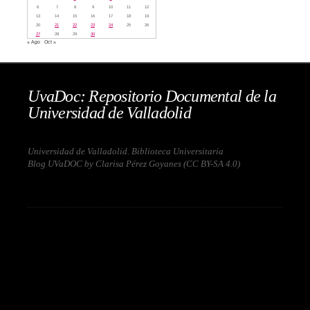
6
7
8
9
10
11
12
13
14
15
16
17
18
19
20
21
22
23
24
25
26
27
28
29
30
« Ago
Oct »
UvaDoc: Repositorio Documental de la
Universidad de Valladolid
Universidad de Valladolid. Biblioteca Universitaria
Blog UVaDOC by Clarisa Pérez Goyanes (
CC BY-SA 4.0
)