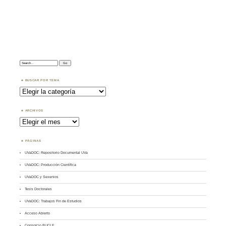
Search:
BUSCAR POR TEMA
Buscar
por
Tema
ARCHIVOS
Archivos
PÁGINAS
UVaDOC: Repositorio Documental UVa
UVaDOC: Producción Científica
UVaDOC y Sexenios
Tesis Doctorales
UVaDOC: Trabajos Fin de Estudios
Acceso Abierto
Consorcio BUCLE