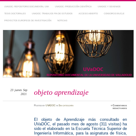
UVADOC: REPOSITORIO DOCUMENTAL UVA
UVADOC: PRODUCCIÓN CIENTÍFICA
UVADOC Y SEXENIOS
TESIS DOCTORALES
UVADOC: TRABAJOS FIN DE ESTUDIOS
ACCESO ABIERTO
CONSORCIO BUCLE
PROYECTOS EUROPEOS DE INVESTIGACIÓN
NOTICIAS
Repositorio Documental de la UVa
~ UVaDOC
23
jueves
Sep
objeto aprendizaje
2021
Posted
by
UVADOC
in
Sin categoría
≈
Comentarios
en
desactivados
objeto
aprendiz
El objeto de Aprendizaje más consultado en
UVaDOC, el pasado mes de agosto (311 visitas) ha
sido el elaborado en la Escuela Técnica Superior de
Ingeniería Informática, para la asignatura de física,