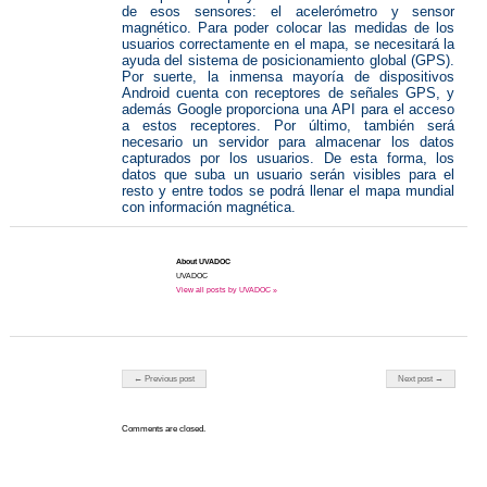
de esos sensores: el acelerómetro y sensor
magnético. Para poder colocar las medidas de los
usuarios correctamente en el mapa, se necesitará la
ayuda del sistema de posicionamiento global (GPS).
Por suerte, la inmensa mayoría de dispositivos
Android cuenta con receptores de señales GPS, y
además Google proporciona una API para el acceso
a estos receptores. Por último, también será
necesario un servidor para almacenar los datos
capturados por los usuarios. De esta forma, los
datos que suba un usuario serán visibles para el
resto y entre todos se podrá llenar el mapa mundial
con información magnética.
About UVADOC
UVADOC
View all posts by UVADOC »
Post navigation
← Previous post
Next post →
Comments are closed.