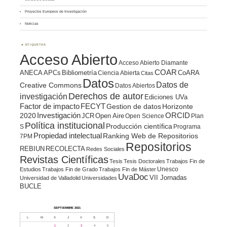
Proyectos Europeos de Investigación
Noticias
ETIQUETAS
Acceso Abierto
Acceso Abierto Diamante
COAR
ANECA
APCs
Bibliometría
CoARA
Ciencia Abierta
Citas
Datos
Datos de
Creative Commons
Datos Abiertos
Derechos de autor
investigación
Ediciones UVa
Factor de impacto
FECYT
Gestion de datos
Horizonte
ORCID
2020
Investigación
JCR
Open Aire
Open Science
Plan
Política institucional
Producción científica
S
Programa
Propiedad intelectual
Ranking Web de Repositorios
7PM
Repositorios
REBIUN
RECOLECTA
Redes Sociales
Revistas Científicas
Tesis
Tesis Doctorales
Trabajos Fin de
Unesco
Estudios
Trabajos Fin de Grado
Trabajos Fin de Máster
UvaDoc
VII Jornadas
Universidad de Valladolid
Universidades
BUCLE
SEPTIEMBRE 2021
L
M
X
J
V
S
D
1
2
3
4
5