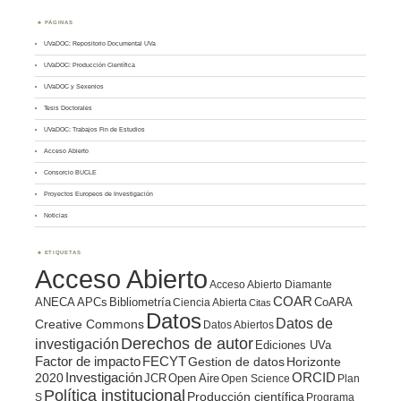
PÁGINAS
UVaDOC: Repositorio Documental UVa
UVaDOC: Producción Científica
UVaDOC y Sexenios
Tesis Doctorales
UVaDOC: Trabajos Fin de Estudios
Acceso Abierto
Consorcio BUCLE
Proyectos Europeos de Investigación
Noticias
ETIQUETAS
Acceso Abierto
Acceso Abierto Diamante
COAR
ANECA
APCs
Bibliometría
CoARA
Ciencia Abierta
Citas
Datos
Datos de
Creative Commons
Datos Abiertos
Derechos de autor
investigación
Ediciones UVa
Factor de impacto
FECYT
Gestion de datos
Horizonte
ORCID
2020
Investigación
JCR
Open Aire
Open Science
Plan
Política institucional
Producción científica
S
Programa