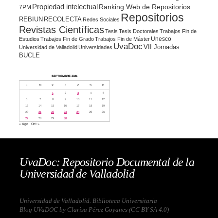
Propiedad intelectual
Ranking Web de Repositorios
7PM
Repositorios
REBIUN
RECOLECTA
Redes Sociales
Revistas Científicas
Tesis
Tesis Doctorales
Trabajos Fin de
Unesco
Estudios
Trabajos Fin de Grado
Trabajos Fin de Máster
UvaDoc
VII Jornadas
Universidad de Valladolid
Universidades
BUCLE
SEPTIEMBRE 2021
L
M
X
J
V
S
D
1
2
3
4
5
6
7
8
9
10
11
12
13
14
15
16
17
18
19
20
21
22
23
24
25
26
27
28
29
30
« Ago
Oct »
UvaDoc: Repositorio Documental de la
Universidad de Valladolid
Universidad de Valladolid. Biblioteca Universitaria
Blog UVaDOC by Clarisa Pérez Goyanes (
CC BY-SA 4.0
)