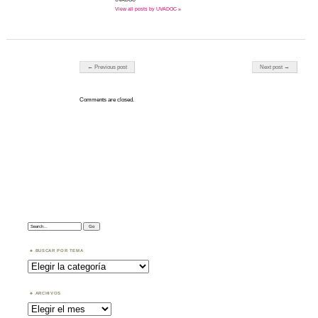
View all posts by UVADOC »
Post navigation
← Previous post
Next post →
Comments are closed.
Search:
BUSCAR POR TEMA
Buscar
por
Tema
ARCHIVOS
Archivos