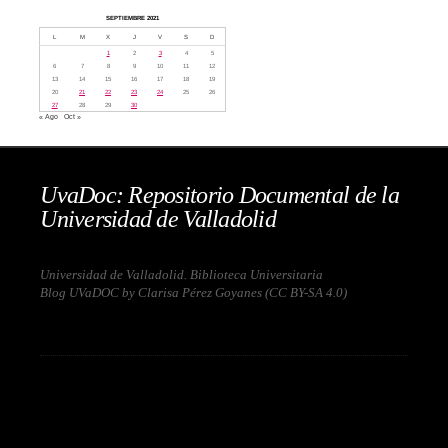
SEPTIEMBRE 2021
L
M
X
J
V
S
D
1
2
3
4
5
6
7
8
9
10
11
12
13
14
15
16
17
18
19
20
21
22
23
24
25
26
27
28
29
30
« Ago
Oct »
UvaDoc: Repositorio Documental de la
Universidad de Valladolid
Universidad de Valladolid. Biblioteca Universitaria
Blog UVaDOC by Clarisa Pérez Goyanes (
CC BY-SA 4.0
)