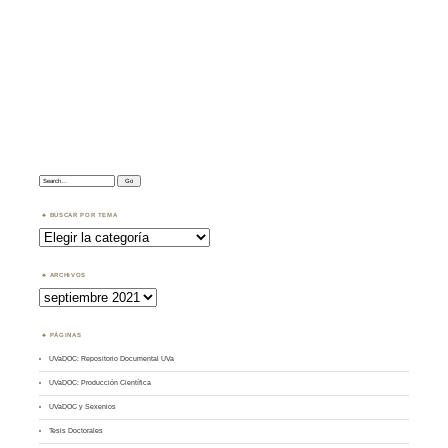
Search:
BUSCAR POR TEMA
Buscar
por
Tema
ARCHIVOS
Archivos
PÁGINAS
UVaDOC: Repositorio Documental UVa
UVaDOC: Producción Científica
UVaDOC y Sexenios
Tesis Doctorales