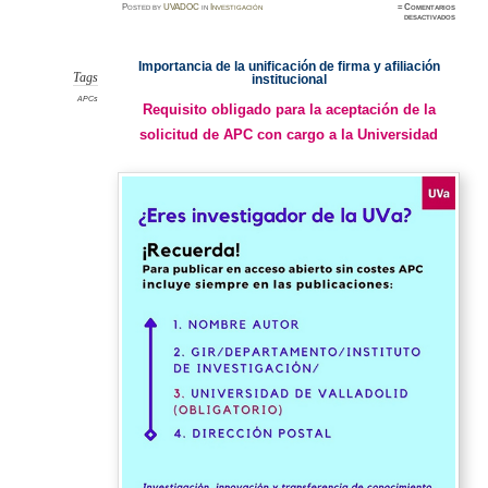
Posted
by
UVADOC
in
Investigación
≈
Comentarios
en
desactivados
Importan
de
la
afiliaci
Importancia de la unificación de firma y afiliación
del
autor
Tags
institucional
UVa
APCs
Requisito obligado para la aceptación de la
solicitud de APC con cargo a la Universidad