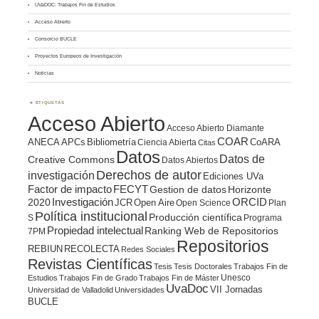
UVaDOC: Trabajos Fin de Estudios
Acceso Abierto
Consorcio BUCLE
Proyectos Europeos de Investigación
Noticias
ETIQUETAS
Acceso Abierto
Acceso Abierto Diamante
COAR
ANECA
APCs
Bibliometría
CoARA
Ciencia Abierta
Citas
Datos
Datos de
Creative Commons
Datos Abiertos
Derechos de autor
investigación
Ediciones UVa
Factor de impacto
FECYT
Gestion de datos
Horizonte
ORCID
2020
Investigación
JCR
Open Aire
Open Science
Plan
Política institucional
Producción científica
S
Programa
Propiedad intelectual
Ranking Web de Repositorios
7PM
Repositorios
REBIUN
RECOLECTA
Redes Sociales
Revistas Científicas
Tesis
Tesis Doctorales
Trabajos Fin de
Unesco
Estudios
Trabajos Fin de Grado
Trabajos Fin de Máster
UvaDoc
VII Jornadas
Universidad de Valladolid
Universidades
BUCLE