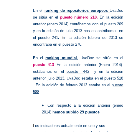
En el
ranking de
repositorios europeos
UvaDoc
se sitúa en el
puesto número 218.
En la edición
anterior (enero 2014) contábamos con el puesto 209
y e
n la edición de julio 2013 nos encontrábamos en
el puesto 241
.
E
n la edición febrero de 2013 se
encontraba en el puesto 270
.
E
n el
ranking mundial
,
UvaDoc se sitúa en el
puesto 413
En la edición anterior (Enero 2014)
estábamos en el
puesto 442
y e
n la edición
anterior, julio 2013, UvaDoc estaba en el
puesto 518
.
En la edición de febrero 2013 estaba en el
puesto
588
♦ Con respecto a la edición anterior (enero
2014)
hemos subido 29 puestos
L
os indicadores actualmente en uso y sus