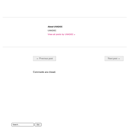
About UVADOC
UVADOC
View all posts by UVADOC »
Post navigation
← Previous post
Next post →
Comments are closed.
Search: