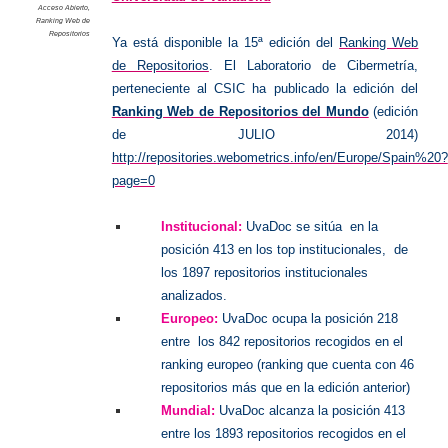
Acceso Abierto
,
Ranking Web de
Repositorios
Ya está disponible la 15ª edición del
Ranking Web
de Repositorios
.
El Laboratorio de Cibermetría,
perteneciente al CSIC ha publicado la edición del
Ranking Web de Repositorios del Mundo
(edición
de JULIO 2014)
http://repositories.webometrics.info/en/Europe/Spain%20?
page=0
Institucional:
UvaDoc se sitúa en la
posición 413 en los top institucionales, de
los 1897 repositorios institucionales
analizados.
Europeo:
UvaDoc ocupa la posición 218
entre los 842 repositorios recogidos en el
ranking europeo (ranking que cuenta con 46
repositorios más que en la edición anterior)
Mundial:
UvaDoc alcanza la posición 413
entre los 1893 repositorios recogidos en el