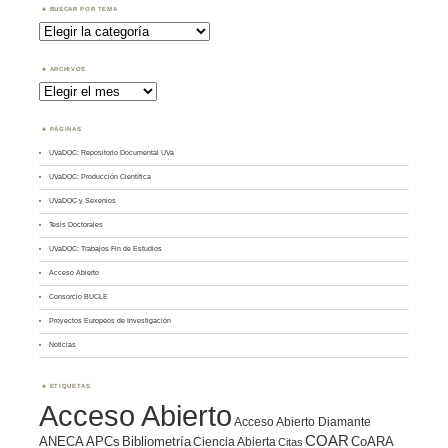
BUSCAR POR TEMA
Buscar
por
Tema
ARCHIVOS
Archivos
PÁGINAS
UVaDOC: Repositorio Documental UVa
UVaDOC: Producción Científica
UVaDOC y Sexenios
Tesis Doctorales
UVaDOC: Trabajos Fin de Estudios
Acceso Abierto
Consorcio BUCLE
Proyectos Europeos de Investigación
Noticias
ETIQUETAS
Acceso Abierto
Acceso Abierto Diamante
COAR
ANECA
APCs
Bibliometría
CoARA
Ciencia Abierta
Citas