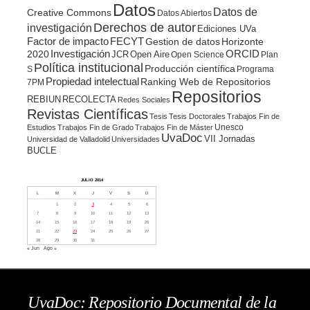
Datos
Datos de
Creative Commons
Datos Abiertos
Derechos de autor
investigación
Ediciones UVa
Factor de impacto
FECYT
Gestion de datos
Horizonte
ORCID
2020
Investigación
JCR
Open Aire
Open Science
Plan
Política institucional
Producción científica
S
Programa
Propiedad intelectual
Ranking Web de Repositorios
7PM
Repositorios
REBIUN
RECOLECTA
Redes Sociales
Revistas Científicas
Tesis
Tesis Doctorales
Trabajos Fin de
Unesco
Estudios
Trabajos Fin de Grado
Trabajos Fin de Máster
UvaDoc
VII Jornadas
Universidad de Valladolid
Universidades
BUCLE
JULIO 2014
L
M
X
J
V
S
D
1
2
3
4
5
6
7
8
9
10
11
12
13
14
15
16
17
18
19
20
21
22
23
24
25
26
27
28
29
30
31
« Jun
Ago »
UvaDoc: Repositorio Documental de la