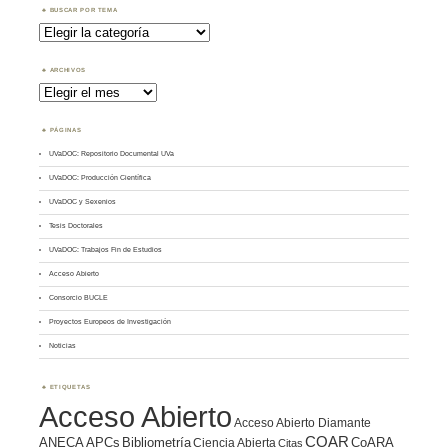
BUSCAR POR TEMA
Buscar
por
Tema
ARCHIVOS
Archivos
PÁGINAS
UVaDOC: Repositorio Documental UVa
UVaDOC: Producción Científica
UVaDOC y Sexenios
Tesis Doctorales
UVaDOC: Trabajos Fin de Estudios
Acceso Abierto
Consorcio BUCLE
Proyectos Europeos de Investigación
Noticias
ETIQUETAS
Acceso Abierto
Acceso Abierto Diamante
COAR
ANECA
APCs
Bibliometría
CoARA
Ciencia Abierta
Citas