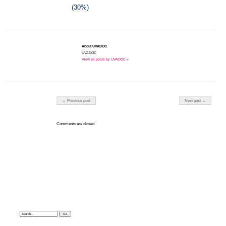
(30%)
About UVADOC
UVADOC
View all posts by UVADOC »
Post navigation
← Previous post
Next post →
Comments are closed.
Search: