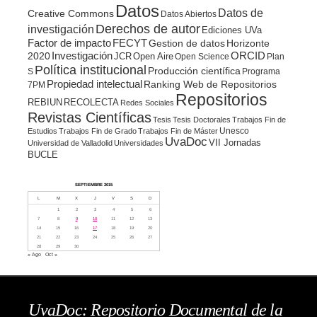
Datos
Datos de
Creative Commons
Datos Abiertos
Derechos de autor
investigación
Ediciones UVa
Factor de impacto
FECYT
Gestion de datos
Horizonte
ORCID
2020
Investigación
JCR
Open Aire
Open Science
Plan
Política institucional
Producción científica
S
Programa
Propiedad intelectual
Ranking Web de Repositorios
7PM
Repositorios
REBIUN
RECOLECTA
Redes Sociales
Revistas Científicas
Tesis
Tesis Doctorales
Trabajos Fin de
Unesco
Estudios
Trabajos Fin de Grado
Trabajos Fin de Máster
UvaDoc
VII Jornadas
Universidad de Valladolid
Universidades
BUCLE
SEPTIEMBRE 2015
L
M
X
J
V
S
D
1
2
3
4
5
6
7
8
9
10
11
12
13
14
15
16
17
18
19
20
21
22
23
24
25
26
27
28
29
30
« Ago
Oct »
UvaDoc: Repositorio Documental de la