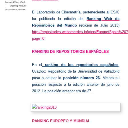
Acceso Abierto
,
Rank
,
Ranking Web de
Repositorios
,
UvaDoc
El Laboratorio de Cibermetría, perteneciente al CSIC
ha publicado la edición del
Ranking Web de
Repositorios del Mundo
(edición de Julio 2013)
http://repositories.webometrics.info/en/Europe/Spain%20?
page=0
RANKING DE REPOSITORIOS ESPAÑOLES
En el
ranking de los repositorios españoles
,
UvaDoc: Repositorio de la Universidad de Valladolid
pasa a ocupar la
posición número 26.
Mejora su
posición respecto a la edición anterior de julio de
2012. La posición anterior era de 27.
RANKING EUROPEO Y MUNDIAL