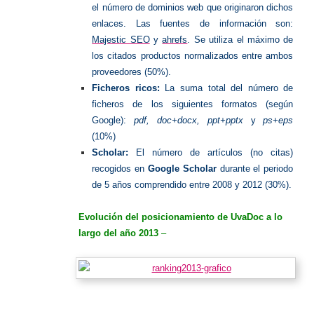
el número de dominios web que originaron dichos
enlaces. Las fuentes de información son:
Majestic SEO
y
ahrefs
. Se utiliza el máximo de
los citados productos normalizados entre ambos
proveedores (50%).
Ficheros ricos:
La suma total del número de
ficheros de los siguientes formatos (según
Google):
pdf, doc+docx, ppt+pptx
y
ps+eps
(10%)
Scholar:
El número de artículos (no citas)
recogidos en
Google Scholar
durante el periodo
de 5 años comprendido entre 2008 y 2012 (30%).
Evolución del posicionamiento de UvaDoc a lo
largo del año 2013
–