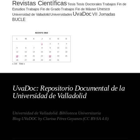
Revistas Científicas
Tesis
Tesis Doctorales
Trabajos Fin de
Unesco
Estudios
Trabajos Fin de Grado
Trabajos Fin de Máster
UvaDoc
VII Jornadas
Universidad de Valladolid
Universidades
BUCLE
AGOSTO 2013
L
M
X
J
V
S
D
1
2
3
4
5
6
7
8
9
10
11
12
13
14
15
16
17
18
19
20
21
22
23
24
25
26
27
28
29
30
31
« Jul
Sep »
UvaDoc: Repositorio Documental de la
Universidad de Valladolid
Universidad de Valladolid. Biblioteca Universitaria
Blog UVaDOC by Clarisa Pérez Goyanes (
CC BY-SA 4.0
)