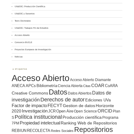
UVaDOC: Producción Científica
UVaDOC y Sexenios
Tesis Doctorales
UVaDOC: Trabajos Fin de Estudios
Acceso Abierto
Consorcio BUCLE
Proyectos Europeos de Investigación
Noticias
ETIQUETAS
Acceso Abierto
Acceso Abierto Diamante
COAR
ANECA
APCs
Bibliometría
CoARA
Ciencia Abierta
Citas
Datos
Datos de
Creative Commons
Datos Abiertos
Derechos de autor
investigación
Ediciones UVa
Factor de impacto
FECYT
Gestion de datos
Horizonte
ORCID
2020
Investigación
JCR
Open Aire
Open Science
Plan
Política institucional
Producción científica
S
Programa
Propiedad intelectual
Ranking Web de Repositorios
7PM
Repositorios
REBIUN
RECOLECTA
Redes Sociales