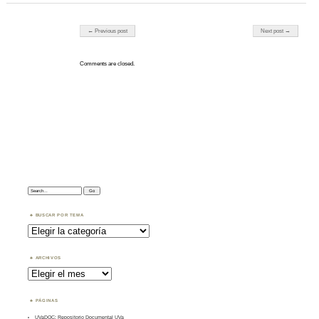
Post navigation
← Previous post
Next post →
Comments are closed.
Search:
BUSCAR POR TEMA
Buscar
por
Tema
ARCHIVOS
Archivos
PÁGINAS
UVaDOC: Repositorio Documental UVa