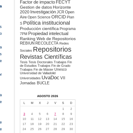
Factor de impacto
FECYT
a
Gestion de datos
Horizonte
2020
Investigación
JCR
Open
ORCID
Aire
Open Science
Plan
Política institucional
S
s
Producción científica
Programa
Propiedad intelectual
no
7PM
Ranking Web de Repositorios
REBIUN
RECOLECTA
Redes
a
Repositorios
Sociales
s
Revistas Científicas
e
Tesis
Tesis Doctorales
Trabajos Fin
de Estudios
Trabajos Fin de Grado
Unesco
Trabajos Fin de Máster
Universidad de Valladolid
r
UvaDoc
VII
Universidades
Jornadas BUCLE
ra
AGOSTO 2026
e
L
M
X
J
V
S
D
1
2
3
4
5
6
7
8
9
10
11
12
13
14
15
16
e
17
18
19
20
21
22
23
se
24
25
26
27
28
29
30