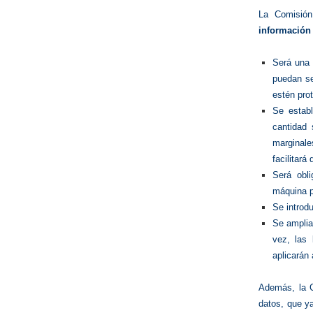
La Comisió
información 
Será una 
puedan se
estén pro
Se estab
cantidad 
marginal
facilitará
Será obl
máquina p
Se introdu
Se ampliar
vez, las
aplicarán 
Además, la C
datos, que ya