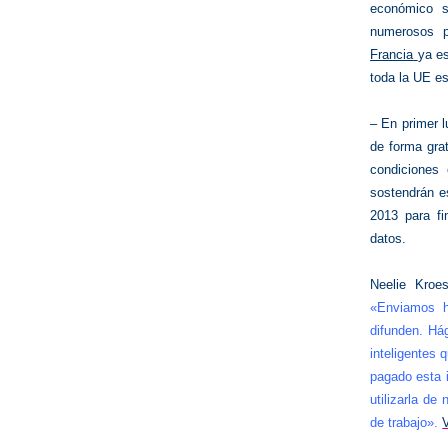
económico s
numerosos p
Francia
ya es
toda la UE es 
– En primer l
de forma gra
condiciones
sostendrán e
2013 para fi
datos.
Neelie Kroe
«Enviamos h
difunden. Há
inteligentes 
pagado esta 
utilizarla d
de trabajo».