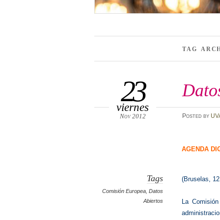
TAG ARC
23
Dato
viernes
Nov 2012
Posted
by
UV
AGENDA DI
Tags
(Bruselas, 1
Comisión Europea
,
Datos
La Comisión
Abiertos
administrac