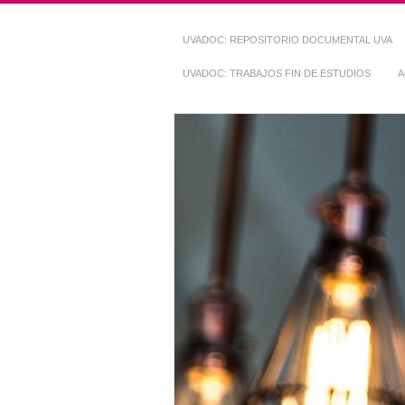
UVADOC: REPOSITORIO DOCUMENTAL UVA
UVADOC: TRABAJOS FIN DE ESTUDIOS
A
Repositorio Do
~ UVaDOC