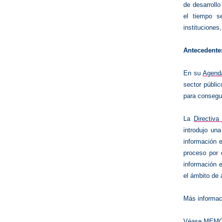
de desarroll
el tiempo s
instituciones
Antecedente
En su
Agenda
sector públic
para consegui
La
Directiva
introdujo una
información e
proceso por 
información 
el ámbito de 
Más informac
Véase
MEMO