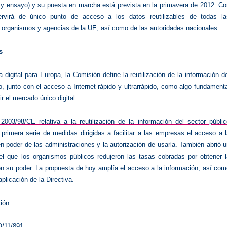
o y ensayo) y su puesta en marcha está prevista en la primavera de 2012. C
ervirá de único punto de acceso a los datos reutilizables de todas la
, organismos y agencias de la UE, así como de las autoridades nacionales.
s
 digital para Europa
, la Comisión define la reutilización de la información d
o, junto con el acceso a Internet rápido y ultrarrápido, como algo fundament
r el mercado único digital.
 2003/98/CE relativa a la reutilización de la información del sector públi
 primera serie de medidas dirigidas a facilitar a las empresas el acceso a 
n poder de las administraciones y la autorización de usarla. También abrió 
el que los organismos públicos redujeron las tasas cobradas por obtener l
en su poder. La propuesta de hoy amplía el acceso a la información, así co
aplicación de la Directiva.
ión:
/11/891