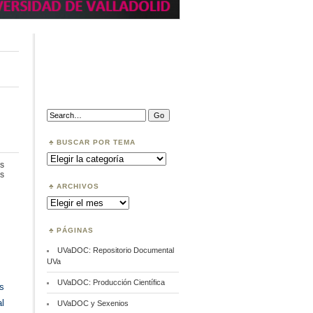
Search:
BUSCAR POR TEMA
Buscar
por
s
Tema
en
s
Datos
ARCHIVOS
abiertos
Archivos
en
Europa
PÁGINAS
UVaDOC: Repositorio Documental
UVa
UVaDOC: Producción Científica
s
l
UVaDOC y Sexenios