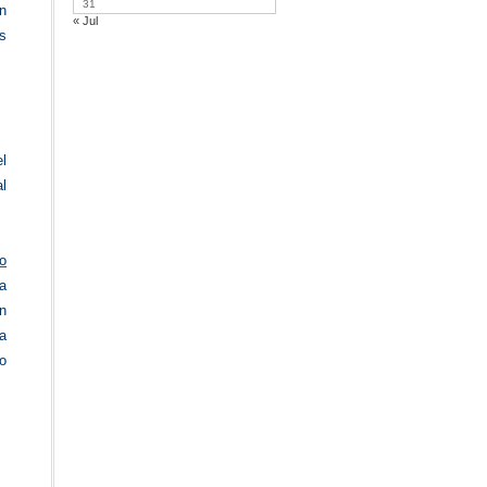
31
on
« Jul
s
el
al
co
la
un
a
mo