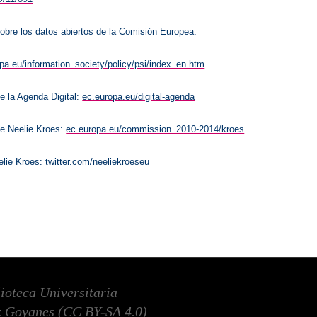
obre los datos abiertos de la Comisión Europea:
opa.eu/information_society/policy/psi/index_en.htm
e la Agenda Digital:
ec.europa.eu/digital-agenda
e Neelie Kroes:
ec.europa.eu/commission_2010-2014/kroes
elie Kroes:
twitter.com/neeliekroeseu
lioteca Universitaria
 Goyanes (
CC BY-SA 4.0
)