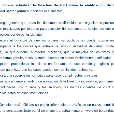
n propone
actualizar la Directiva de 2003 sobre la reutilización de l
del sector público
mediante lo siguiente:
regla general que todos los documentos difundidos por organismos público
r reutilizados por terceros para cualquier fin, comercial o no, siempre que 
tegidos por derechos de autor.
lecerá el principio de que los organismos públicos no puedan cobrar un
superior a los costes que entrañe la petición individual de datos (coste
es), lo que supone, a efectos prácticos, que la mayoría de los datos s
 de forma gratuita o casi gratuita, excepto en casos debidamente justificados.
igatorio proporcionar los datos en formatos de uso común y legibles po
ara garantizar que los datos puedan ser reutilizados realmente.
cirá una supervisión normativa para hacer cumplir estos principios.
á radicalmente el ámbito de aplicación de la Directiva incluyendo, por prime
 bibliotecas, los museos y los archivos; las normas vigentes de 2003 s
a los datos de esas instituciones.
omisión hará públicos su propia información a través de un nuevo portal d
 ha contratado. Este portal se encuentra actualmente en «versión beta» (fa