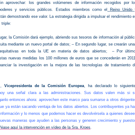
in aprovechar: los grandes volúmenes de información recogidos por lo
oderes y servicios públicos. Estados miembros como el
Reino Unido
tán demostrando ese valor. La estrategia dirigida a impulsar el rendimiento 
triple:
ugar, la Comisión dará ejemplo, abriendo sus tesoros de información al públi
tuita mediante un nuevo portal de datos;
– En segundo lugar, se crearán una
 equitativas en toda la UE en materia de datos abiertos;
– Por último
stas nuevas medidas los 100 millones de euros que se concederán en 2011
nanciar la investigación en la mejora de las tecnologías de tratamiento d
s,
Vicepresidenta de la Comisión Europea
, ha declarado lo siguiente
oy una señal clara a las administraciones. Sus datos valen más si s
ganlo entonces ahora: aprovechen este marco para sumarse a otros dirigente
que ya están sacando ventaja de los datos abiertos. Los contribuyentes ya h
información y lo menos que podemos hacer es devolvérsela a quienes desee
e nuevas maneras que ayuden a las personas y generen crecimiento y puesto
Véase aquí la intervención en vídeo de la Sra. Kroes
.