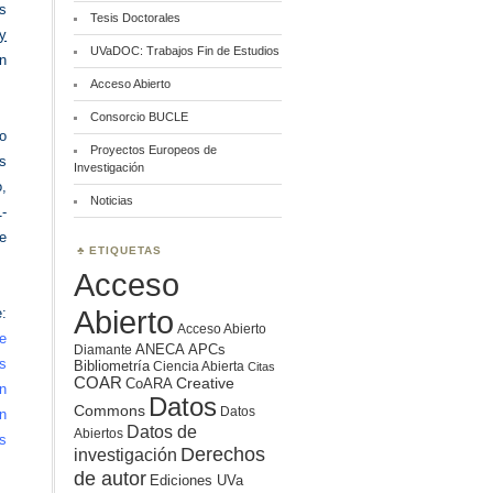
s
Tesis Doctorales
y
UVaDOC: Trabajos Fin de Estudios
en
Acceso Abierto
Consorcio BUCLE
co
Proyectos Europeos de
s
Investigación
,
Noticias
-
e
ETIQUETAS
Acceso
Abierto
:
Acceso Abierto
e
ANECA
APCs
Diamante
s
Bibliometría
Ciencia Abierta
Citas
COAR
Creative
CoARA
an
Datos
Commons
Datos
n
Datos de
Abiertos
s
Derechos
investigación
de autor
Ediciones UVa