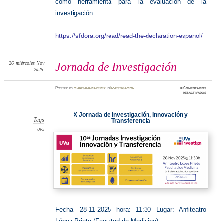
como herramienta para la evaluación de la
investigación.
https://sfdora.org/read/read-the-declaration-espanol/
26
miércoles
Nov
Jornada de Investigación
2025
Posted
by
clarisamariaperez
in
Investigación
≈
Comentarios
en
desactivados
Jornada
de
Investig
X Jornada de Investigación, Innovación y
Tags
Transferencia
UVa
Fecha: 28-11-2025
hora: 11:30 Lugar: Anfiteatro
López Prieto (Facultad de Medicina)