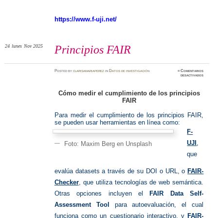
https://www.f-uji.net/
24
lunes
Nov 2025
Principios FAIR
Posted
by
clarisamariaperez
in
Datos de investigación
≈
Comentarios
en
desactivados
Principi
FAIR
Cómo medir el cumplimiento de los principios
FAIR
Para medir el cumplimiento de los principios FAIR,
se pueden usar herramientas en línea como:
F-
UJI
,
Foto: Maxim Berg en Unsplash
que
evalúa datasets a través de su DOI o URL, o
FAIR-
Checker
, que utiliza tecnologías de web semántica.
Otras opciones incluyen el
FAIR Data Self-
Assessment Tool
para autoevaluación, el cual
funciona como un cuestionario interactivo, y
FAIR-