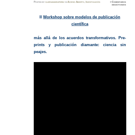
Posted
by
clarisamariaperez
in
Acceso Abierto
,
Investigación
≈
Comentarios
en
desactivados
Worksh
Publicac
Científi
II
Workshop sobre modelos de publicación
científica
más allá de los acuerdos transformativos.
Pre-
prints y publicación diamante: ciencia sin
peajes.