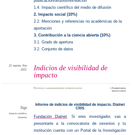
publicación/difusión/exhibición
1.4. Impacto científico del medio de difusión
2. Impacto social (10%)
2.2. Menciones y referencias no académicas de la
aportación
3. Contribución a la ciencia abierta (10%)
3.1. Grado de apertura
3.2. Conjunto de datos
25
martes
Nov
Indicios de visibilidad de
2025
impacto
Posted
by
clarisamariaperez
in
Investigación
≈
Comentarios
en
desactivados
Indicios
de
visibilid
de
Informe de indicios de visibilidad de impacto. Dialnet
impacto
Tags
CRIS
Impacto científico
,
Fundación Dialnet
.
Si eres investigador, vas a
Sexenios
presentarte a la convocatoria de sexenios y tu
institución cuenta con un Portal de la Investigación