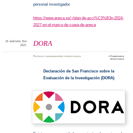
personal investigador.
https://www.aneca.es/-/plan-de-acci%C3%B3n-2024-
2027-en-el-marco-de-coara-de-aneca
26
miércoles
Nov
DORA
2025
Posted
by
clarisamariaperez
in
Investigación
≈
Comentarios
en
desactivados
DORA
Declaración de San Francisco sobre la
Evaluación de la Investigación (DORA)