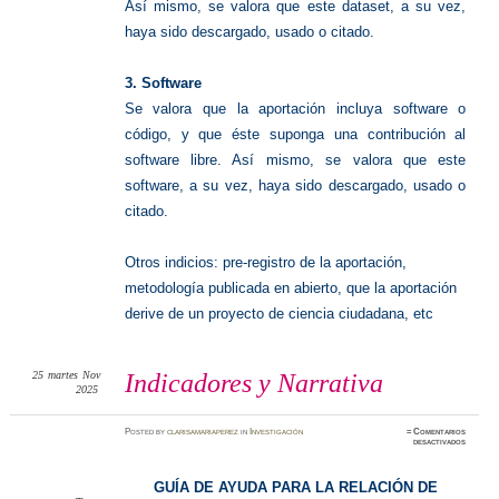
Así mismo, se valora que este dataset, a su vez,
haya sido descargado, usado o citado.
3. Software
Se valora que la aportación incluya software o
código, y que éste suponga una contribución al
software libre. Así mismo, se valora que este
software, a su vez, haya sido descargado, usado o
citado.
Otros indicios: pre-registro de la aportación,
metodología publicada en abierto, que la aportación
derive de un proyecto de ciencia ciudadana, etc
25
martes
Nov
Indicadores y Narrativa
2025
Posted
by
clarisamariaperez
in
Investigación
≈
Comentarios
en
desactivados
Indicado
y
Narrati
GUÍA DE AYUDA PARA LA RELACIÓN DE