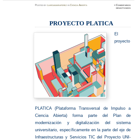
Posted
by
clarisamariaperez
in
Ciencia Abierta
≈
Comentarios
en
desactivados
PROYE
PLATIC
PROYECTO PLATICA
El
proyecto
PLATICA (Plataforma Transversal de Impulso a
Ciencia Abierta) forma parte del Plan de
modernización y digitalización del sistema
universitario, específicamente en la parte del eje de
Infraestructuras y Servicios TIC del Proyecto UNI-