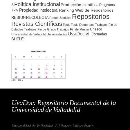
Política institucional
Producción científica
S
Programa
Propiedad intelectual
Ranking Web de Repositorios
7PM
Repositorios
REBIUN
RECOLECTA
Redes Sociales
Revistas Científicas
Tesis
Tesis Doctorales
Trabajos Fin de
Unesco
Estudios
Trabajos Fin de Grado
Trabajos Fin de Máster
UvaDoc
VII Jornadas
Universidad de Valladolid
Universidades
BUCLE
NOVIEMBRE 2025
L
M
X
J
V
S
D
1
2
3
4
5
6
7
8
9
10
11
12
13
14
15
16
17
18
19
20
21
22
23
24
25
26
27
28
29
30
« Oct
Dic »
UvaDoc: Repositorio Documental de la
Universidad de Valladolid
Universidad de Valladolid. Biblioteca Universitaria