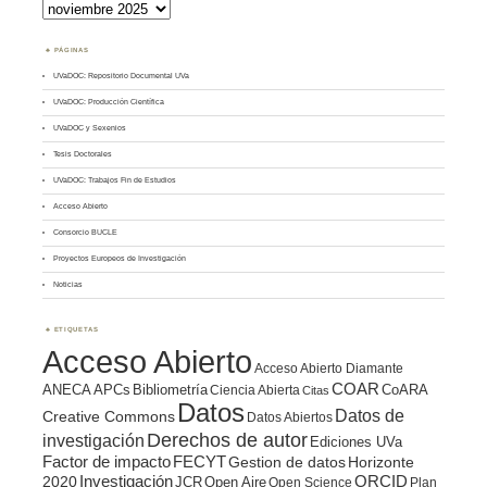
Archivos
PÁGINAS
UVaDOC: Repositorio Documental UVa
UVaDOC: Producción Científica
UVaDOC y Sexenios
Tesis Doctorales
UVaDOC: Trabajos Fin de Estudios
Acceso Abierto
Consorcio BUCLE
Proyectos Europeos de Investigación
Noticias
ETIQUETAS
Acceso Abierto
Acceso Abierto Diamante
COAR
ANECA
APCs
Bibliometría
CoARA
Ciencia Abierta
Citas
Datos
Datos de
Creative Commons
Datos Abiertos
Derechos de autor
investigación
Ediciones UVa
Factor de impacto
FECYT
Gestion de datos
Horizonte
ORCID
2020
Investigación
JCR
Open Aire
Open Science
Plan