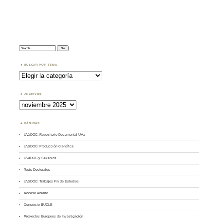
Search:
BUSCAR POR TEMA
Buscar
por
Tema
ARCHIVOS
Archivos
PÁGINAS
UVaDOC: Repositorio Documental UVa
UVaDOC: Producción Científica
UVaDOC y Sexenios
Tesis Doctorales
UVaDOC: Trabajos Fin de Estudios
Acceso Abierto
Consorcio BUCLE
Proyectos Europeos de Investigación