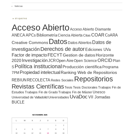
Noticias
ETIQUETAS
Acceso Abierto
Acceso Abierto Diamante
COAR
ANECA
APCs
Bibliometría
CoARA
Ciencia Abierta
Citas
Datos
Datos de
Creative Commons
Datos Abiertos
Derechos de autor
investigación
Ediciones UVa
Factor de impacto
FECYT
Gestion de datos
Horizonte
ORCID
2020
Investigación
JCR
Open Aire
Open Science
Plan
Política institucional
Producción científica
S
Programa
Propiedad intelectual
Ranking Web de Repositorios
7PM
Repositorios
REBIUN
RECOLECTA
Redes Sociales
Revistas Científicas
Tesis
Tesis Doctorales
Trabajos Fin de
Unesco
Estudios
Trabajos Fin de Grado
Trabajos Fin de Máster
UvaDoc
VII Jornadas
Universidad de Valladolid
Universidades
BUCLE
NOVIEMBRE 2025
L
M
X
J
V
S
D
1
2
3
4
5
6
7
8
9
10
11
12
13
14
15
16