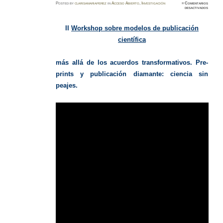
Posted
by
clarisamariaperez
in
Acceso Abierto
,
Investigación
≈
Comentarios
en
desactivados
Worksh
Publicac
Científi
II
Workshop sobre modelos de publicación
científica
más allá de los acuerdos transformativos.
Pre-
prints y publicación diamante: ciencia sin
peajes.