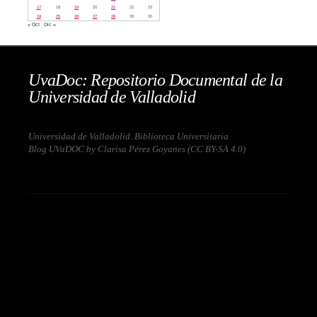
17
18
19
20
21
22
23
24
25
26
27
28
29
30
« Oct
Dic »
UvaDoc: Repositorio Documental de la
Universidad de Valladolid
Universidad de Valladolid. Biblioteca Universitaria
Blog UVaDOC by Clarisa Pérez Goyanes (
CC BY-SA 4.0
)