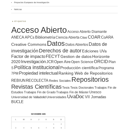
Proyectos Europeos de Investigación
Noticias
ETIQUETAS
Acceso Abierto
Acceso Abierto Diamante
COAR
ANECA
APCs
Bibliometría
CoARA
Ciencia Abierta
Citas
Datos
Datos de
Creative Commons
Datos Abiertos
Derechos de autor
investigación
Ediciones UVa
Factor de impacto
FECYT
Gestion de datos
Horizonte
ORCID
2020
Investigación
JCR
Open Aire
Open Science
Plan
Política institucional
Producción científica
S
Programa
Propiedad intelectual
Ranking Web de Repositorios
7PM
Repositorios
REBIUN
RECOLECTA
Redes Sociales
Revistas Científicas
Tesis
Tesis Doctorales
Trabajos Fin de
Unesco
Estudios
Trabajos Fin de Grado
Trabajos Fin de Máster
UvaDoc
VII Jornadas
Universidad de Valladolid
Universidades
BUCLE
NOVIEMBRE 2025
L
M
X
J
V
S
D
1
2
3
4
5
6
7
8
9