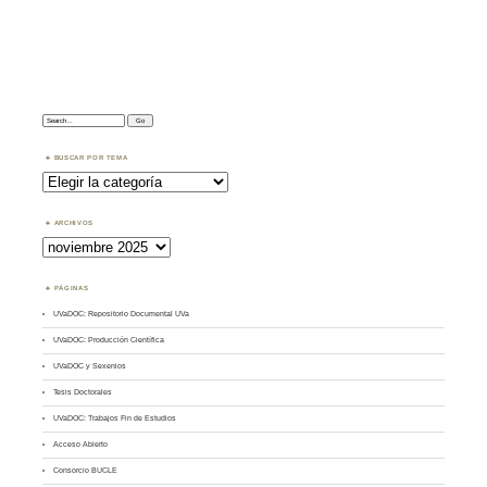
Search:
BUSCAR POR TEMA
Buscar
por
Tema
ARCHIVOS
Archivos
PÁGINAS
UVaDOC: Repositorio Documental UVa
UVaDOC: Producción Científica
UVaDOC y Sexenios
Tesis Doctorales
UVaDOC: Trabajos Fin de Estudios
Acceso Abierto
Consorcio BUCLE