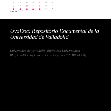
10
11
12
13
14
15
16
17
18
19
20
21
22
23
24
25
26
27
28
29
30
« Oct
Dic »
UvaDoc: Repositorio Documental de la
Universidad de Valladolid
Universidad de Valladolid. Biblioteca Universitaria
Blog UVaDOC by Clarisa Pérez Goyanes (
CC BY-SA 4.0
)