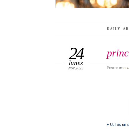
DAILY A
24
princ
lunes
Nov 2025
Posted
by
cla
F-UJI es un s