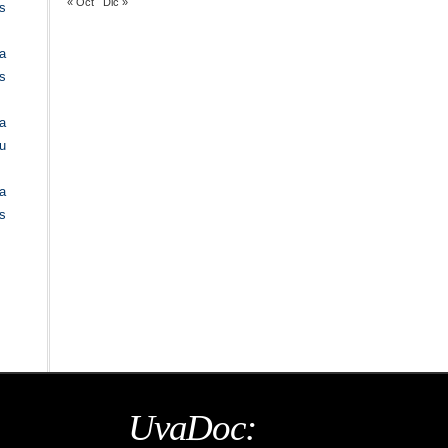
« Oct
Dic »
s
a
os
a
u
a
s
UvaDoc: