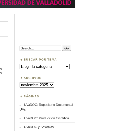
Search:
BUSCAR POR TEMA
Buscar
por
s
Tema
en
s
principios
ARCHIVOS
FAIR
Archivos
PÁGINAS
UVaDOC: Repositorio Documental
UVa
UVaDOC: Producción Científica
UVaDOC y Sexenios