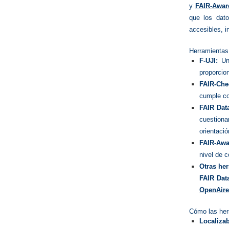
y
FAIR-Awar
que los dato
accesibles, i
Herramientas 
F-UJI:
Un 
proporcio
FAIR-Che
cumple co
FAIR Dat
cuestion
orientació
FAIR-Awa
nivel de 
Otras her
FAIR Dat
OpenAire
Cómo las her
Localizab