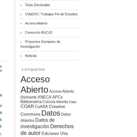
Tesis Doctorales
UVaDOC: Trabajos Fin de Estudios
Acceso Abierto
Consorcio BUCLE
Proyectos Europeos de
Investigación
Noticias
s
ETIQUETAS
en
s
Principios
Acceso
FAIR
Abierto
Acceso Abierto
a
ANECA
APCs
Diamante
Bibliometría
Ciencia Abierta
Citas
u
COAR
Creative
CoARA
Datos
za
Commons
Datos
s
Datos de
Abiertos
Derechos
investigación
-
de autor
Ediciones UVa
o,