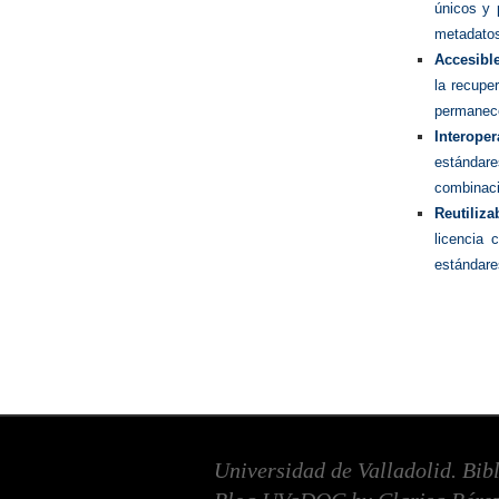
únicos y 
metadatos
Accesible
la recupe
permanece
Interoper
estándar
combinaci
Reutiliza
licencia 
estándare
Universidad de Valladolid. Bib