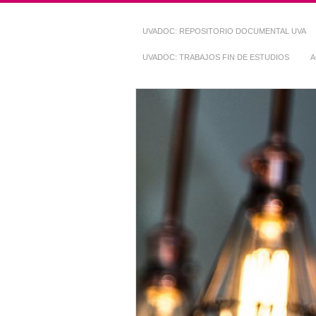
UVADOC: REPOSITORIO DOCUMENTAL UVA
UVADOC: TRABAJOS FIN DE ESTUDIOS
A
Repositorio Do
~ UVaDOC