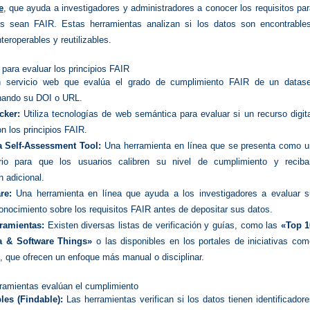
e
, que ayuda a investigadores y administradores a conocer los requisitos pa
s sean FAIR. Estas herramientas analizan si los datos son encontrables
nteroperables y reutilizables.
para evaluar los principios FAIR
servicio web que evalúa el grado de cumplimiento FAIR de un datase
nando su DOI o URL.
cker:
Utiliza tecnologías de web semántica para evaluar si un recurso digit
n los principios FAIR.
a Self-Assessment Tool:
Una herramienta en línea que se presenta como u
ario para que los usuarios calibren su nivel de cumplimiento y reciba
n adicional.
re:
Una herramienta en línea que ayuda a los investigadores a evaluar s
conocimiento sobre los requisitos FAIR antes de depositar sus datos.
ramientas:
Existen diversas listas de verificación y guías, como las
«Top 1
a & Software Things»
o las disponibles en los portales de iniciativas co
, que ofrecen un enfoque más manual o disciplinar.
ramientas evalúan el cumplimiento
les (Findable):
Las herramientas verifican si los datos tienen identificador