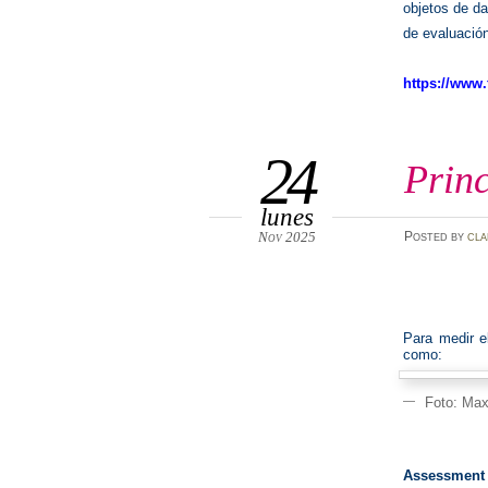
objetos de da
de evaluació
https://www.f
24
Prin
lunes
Nov 2025
Posted
by
cla
Para medir e
como:
Foto: Ma
Assessment