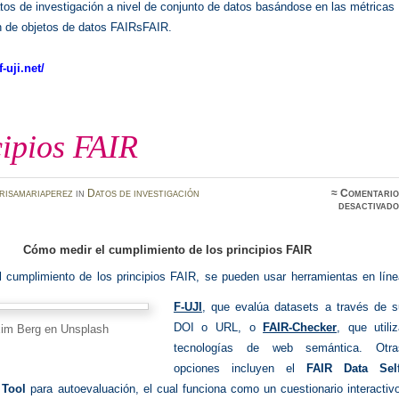
tos de investigación a nivel de conjunto de datos basándose en las métricas
n de objetos de datos FAIRsFAIR.
-uji.net/
cipios FAIR
risamariaperez
in
Datos de investigación
≈
Comentario
desactivado
Cómo medir el cumplimiento de los principios FAIR
l cumplimiento de los principios FAIR, se pueden usar herramientas en líne
F-UJI
, que evalúa datasets a través de s
DOI o URL, o
FAIR-Checker
, que utili
xim Berg en Unsplash
tecnologías de web semántica. Otra
opciones incluyen el
FAIR Data Self
 Tool
para autoevaluación, el cual funciona como un cuestionario interactiv