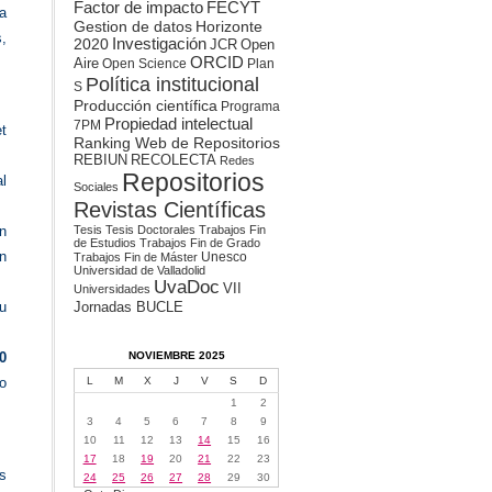
Factor de impacto
FECYT
ra
Gestion de datos
Horizonte
,
2020
Investigación
JCR
Open
ORCID
Aire
Open Science
Plan
Política institucional
S
Producción científica
Programa
Propiedad intelectual
7PM
t
Ranking Web de Repositorios
REBIUN
RECOLECTA
Redes
Repositorios
al
Sociales
Revistas Científicas
Tesis
Tesis Doctorales
Trabajos Fin
n
de Estudios
Trabajos Fin de Grado
n
Unesco
Trabajos Fin de Máster
Universidad de Valladolid
UvaDoc
VII
Universidades
Jornadas BUCLE
u
NOVIEMBRE 2025
0
L
M
X
J
V
S
D
mo
1
2
3
4
5
6
7
8
9
10
11
12
13
14
15
16
17
18
19
20
21
22
23
es
24
25
26
27
28
29
30