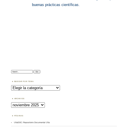
buenas prácticas científicas.
Search:
BUSCAR POR TEMA
Buscar
por
Tema
ARCHIVOS
Archivos
PÁGINAS
UVaDOC: Repositorio Documental UVa