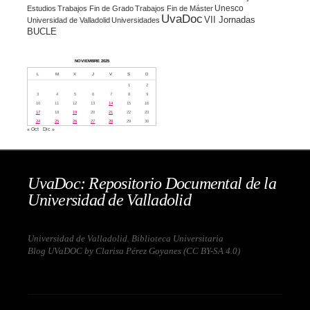
Unesco
Estudios
Trabajos Fin de Grado
Trabajos Fin de Máster
UvaDoc
VII Jornadas
Universidad de Valladolid
Universidades
BUCLE
NOVIEMBRE 2025
L
M
X
J
V
S
D
1
2
3
4
5
6
7
8
9
10
11
12
13
14
15
16
17
18
19
20
21
22
23
24
25
26
27
28
29
30
« Oct
Dic »
UvaDoc: Repositorio Documental de la
Universidad de Valladolid
Universidad de Valladolid. Biblioteca Universitaria
Blog UVaDOC by Clarisa Pérez Goyanes (
CC BY-SA 4.0
)