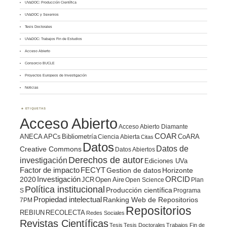
UVaDOC: Producción Científica
UVaDOC y Sexenios
Tesis Doctorales
UVaDOC: Trabajos Fin de Estudios
Acceso Abierto
Consorcio BUCLE
Proyectos Europeos de Investigación
Noticias
ETIQUETAS
Acceso Abierto
Acceso Abierto Diamante
COAR
ANECA
APCs
Bibliometría
CoARA
Ciencia Abierta
Citas
Datos
Datos de
Creative Commons
Datos Abiertos
Derechos de autor
investigación
Ediciones UVa
Factor de impacto
FECYT
Gestion de datos
Horizonte
ORCID
2020
Investigación
JCR
Open Aire
Open Science
Plan
Política institucional
Producción científica
S
Programa
Propiedad intelectual
Ranking Web de Repositorios
7PM
Repositorios
REBIUN
RECOLECTA
Redes Sociales
Revistas Científicas
Tesis
Tesis Doctorales
Trabajos Fin de