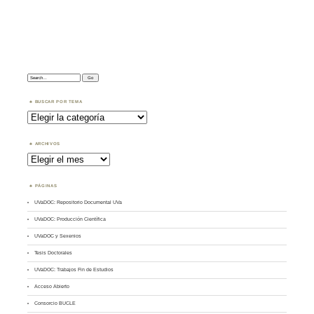
Search:
BUSCAR POR TEMA
Buscar
por
Tema
ARCHIVOS
Archivos
PÁGINAS
UVaDOC: Repositorio Documental UVa
UVaDOC: Producción Científica
UVaDOC y Sexenios
Tesis Doctorales
UVaDOC: Trabajos Fin de Estudios
Acceso Abierto
Consorcio BUCLE