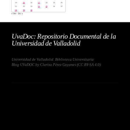
14
15
16
17
18
19
20
21
22
23
24
25
26
27
28
29
30
« Oct
Dic »
UvaDoc: Repositorio Documental de la
Universidad de Valladolid
Universidad de Valladolid. Biblioteca Universitaria
Blog UVaDOC by Clarisa Pérez Goyanes (
CC BY-SA 4.0
)