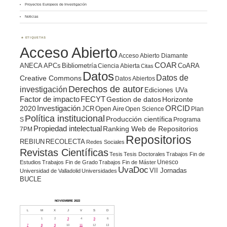
Proyectos Europeos de Investigación
Noticias
ETIQUETAS
Acceso Abierto
Acceso Abierto Diamante
COAR
ANECA
APCs
Bibliometría
CoARA
Ciencia Abierta
Citas
Datos
Datos de
Creative Commons
Datos Abiertos
Derechos de autor
investigación
Ediciones UVa
Factor de impacto
FECYT
Gestion de datos
Horizonte
ORCID
2020
Investigación
JCR
Open Aire
Open Science
Plan
Política institucional
Producción científica
S
Programa
Propiedad intelectual
Ranking Web de Repositorios
7PM
Repositorios
REBIUN
RECOLECTA
Redes Sociales
Revistas Científicas
Tesis
Tesis Doctorales
Trabajos Fin de
Unesco
Estudios
Trabajos Fin de Grado
Trabajos Fin de Máster
UvaDoc
VII Jornadas
Universidad de Valladolid
Universidades
BUCLE
NOVIEMBRE 2022
L
M
X
J
V
S
D
1
2
3
4
5
6
7
8
9
10
11
12
13