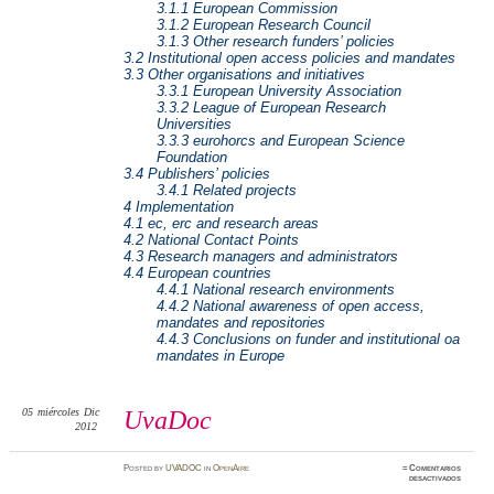
3.1.1 European Commission
3.1.2 European Research Council
3.1.3 Other research funders’ policies
3.2 Institutional open access policies and mandates
3.3 Other organisations and initiatives
3.3.1 European University Association
3.3.2 League of European Research
Universities
3.3.3 eurohorcs and European Science
Foundation
3.4 Publishers’ policies
3.4.1 Related projects
4 Implementation
4.1 ec, erc and research areas
4.2 National Contact Points
4.3 Research managers and administrators
4.4 European countries
4.4.1 National research environments
4.4.2 National awareness of open access,
mandates and repositories
4.4.3 Conclusions on funder and institutional oa
mandates in Europe
05
miércoles
Dic
UvaDoc
2012
Posted
by
UVADOC
in
OpenAire
≈
Comentarios
en
desactivados
UvaDoc