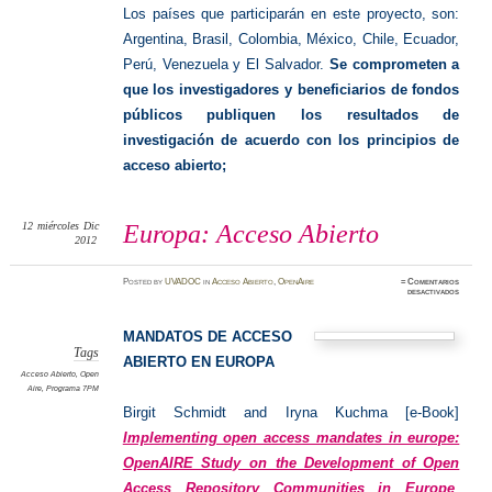
Los países que participarán en este proyecto, son:
Argentina, Brasil, Colombia, México, Chile, Ecuador,
Perú, Venezuela y El Salvador.
Se comprometen a
que los investigadores y beneficiarios de fondos
públicos publiquen los resultados de
investigación de acuerdo con los principios de
acceso abierto;
12
miércoles
Dic
Europa: Acceso Abierto
2012
Posted
by
UVADOC
in
Acceso Abierto
,
OpenAire
≈
Comentarios
en
desactivados
Europa:
Acceso
Abierto
MANDATOS DE ACCESO
Tags
ABIERTO EN EUROPA
Acceso Abierto
,
Open
Aire
,
Programa 7PM
Birgit Schmidt and Iryna Kuchma [e-Book]
Implementing open access mandates in europe:
OpenAIRE Study on the Development of Open
Access Repository Communities in Europe
.