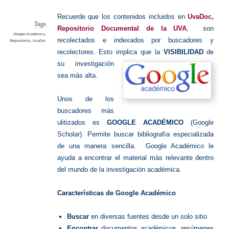
en
Google
Académi
Recuerde que los contenidos incluidos en
UvaDoc,
Tags
Repositorio Documental de la UVA
, son
Google Académico
,
recolectados e indexados por buscadores y
Repositorios
,
UvaDoc
recolectores. Esto implica que la
VISIBILIDAD
de
su
investigación
sea más alta.
Unos de los
buscadores más
ulitizados es
GOOGLE ACADÉMICO
(Google
Scholar). P
ermite buscar bibliografía especializada
de una manera sencilla. Google Académico le
ayuda a encontrar el material más relevante dentro
del mundo de la investigación académica.
Características de Google Académico
Buscar
en diversas fuentes desde un solo sitio
Encontrar
documentos académicos, resúmenes