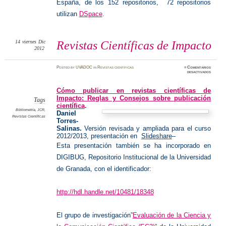
España
, de los 152 repositorios, 72 repositorios
utilizan
DSpace
.
14
viernes
Dic
Revistas Científicas de Impacto
2012
Posted
by
UVADOC
in
Revistas científicas
≈
Comentarios
en
desactivados
Revista
Científi
de
Cómo publicar en revistas científicas de
Impacto
Impacto: Reglas y Consejos sobre publicación
Tags
científica
.
Bibliometría
,
JCR
,
Daniel
Revistas Científicas
Torres-
Salinas.
Versión revisada y ampliada para el curso
2012/2013, presentación en
Slideshare
–
Esta presentación también se ha incorporado en
DIGIBUG, Repositorio Institucional de la Universidad
de Granada, con el identificador:
http://hdl.handle.net/10481/18348
El grupo de investigación
”
Evaluación de la Ciencia y