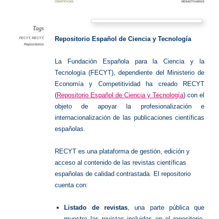
en
científicas
desactivados
RECYT:
Reposit
Ciencia
y
Tecnolo
Tags
Repositorio Español de Ciencia y Tecnologí­a
FECYT
,
RECYT
,
Repositorios
La Fundación Española para la Ciencia y la
Tecnología (FECYT), dependiente del Ministerio de
Economí­a y Competitividad ha creado RECYT
(
Repositorio Español de Ciencia y Tecnologí­a
) con el
objeto de apoyar la profesionalización e
internacionalización de las publicaciones cientí­ficas
españolas.
RECYT es una plataforma de gestión, edición y
acceso al contenido de las revistas cientí­ficas
españolas de calidad contrastada. El repositorio
cuenta con:
Listado de revistas
, una parte pública que
muestra las revistas incluidas en el repositorio,