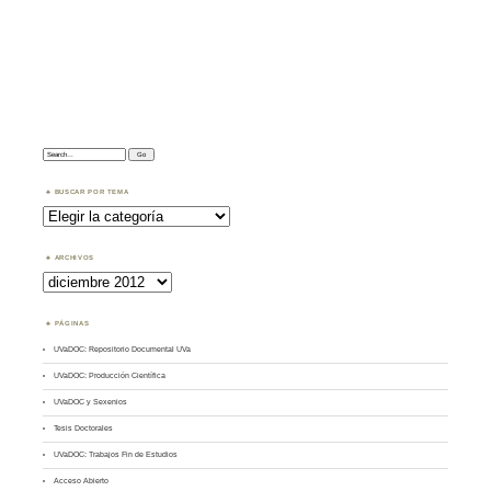
Search:
BUSCAR POR TEMA
Buscar
por
Tema
ARCHIVOS
Archivos
PÁGINAS
UVaDOC: Repositorio Documental UVa
UVaDOC: Producción Científica
UVaDOC y Sexenios
Tesis Doctorales
UVaDOC: Trabajos Fin de Estudios
Acceso Abierto