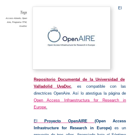
El
Tags
Acceso Abierto
,
Open
Aire
,
Programa 7PM
,
UvaDoc
Repositorio Documental de la Universidad de
Valladolid UvaDoc
, es compatible con las
directrices OpenAire. Así lo atestigua la
página de
Open Access Infraestructura for Research in
Europe
.
El
Proyecto OpenAIRE
(Open Access
Infrastructure for Research in Europe)
es un
proyecto de tres años, financiado bajo el Séptimo