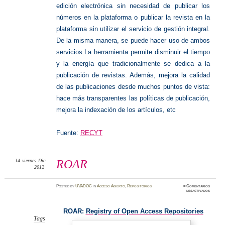
edición electrónica sin necesidad de publicar los
números en la plataforma o publicar la revista en la
plataforma sin utilizar el servicio de gestión integral.
De la misma manera, se puede hacer uso de ambos
servicios La herramienta permite disminuir el tiempo
y la energí­a que tradicionalmente se dedica a la
publicación de revistas. Además, mejora la calidad
de las publicaciones desde muchos puntos de vista:
hace más transparentes las polí­ticas de publicación,
mejora la indexación de los artí­culos, etc
Fuente:
RECYT
14
viernes
Dic
ROAR
2012
Posted
by
UVADOC
in
Acceso Abierto
,
Repositorios
≈
Comentarios
en
desactivados
ROAR
ROAR:
Registry of Open Access Repositories
Tags