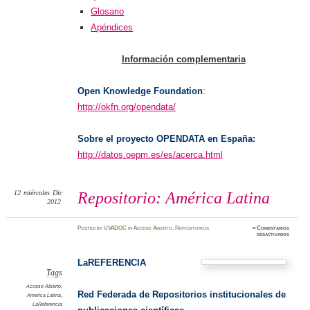
Glosario
Apéndices
Información complementaria
Open Knowledge Foundation
:
http://okfn.org/opendata/
Sobre el proyecto OPENDATA en España:
http://datos.oepm.es/es/acerca.html
12
miércoles
Dic
Repositorio: América Latina
2012
Posted
by
UVADOC
in
Acceso Abierto
,
Repositorios
≈
Comentarios
en
desactivados
Reposit
América
Latina
LaREFERENCIA
Tags
Acceso Abierto
,
Red Federada de Repositorios institucionales de
America Latina
,
LaReferencia