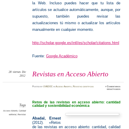
la Web. Incluso puedes hacer que tu lista de
artículos se actualice automáticamente, aunque, por
supuesto, también puedes revisar las
actualizaciones tú mismo o actualizar los artículos
manualmente en cualquier momento.
http://scholar.google.es/intl/es/scholar/citations.html
Fuente:
Google Académico
28
viernes
Dic
Revistas en Acceso Abierto
2012
Posted
by
UVADOC
in
Acceso Abierto
,
Revistas científicas
≈
Comentarios
en
desactivados
Revista
en
Acceso
Abierto
Retos de las revistas en acceso abierto: cantidad
Tags
calidad y sostenibilidad económica
Acceso Abierto
,
Calidad
editorial
,
Revistas
Abadal, Ernest
(2012). «Retos
de las revistas en acceso abierto: cantidad, calidad