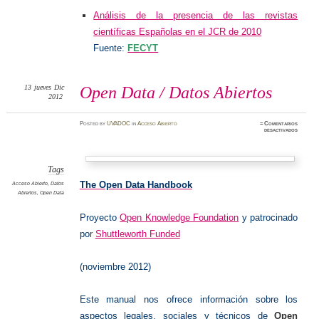
Análisis de la presencia de las revistas
científicas Españolas en el JCR de 2010
Fuente:
FECYT
13
jueves
Dic
Open Data / Datos Abiertos
2012
Posted
by
UVADOC
in
Acceso Abierto
≈
Comentarios
en
desactivados
Open
Data
/
Datos
Abierto
Tags
The Open Data Handbook
Acceso Abierto
,
Datos
Abiertos
,
Open Data
Proyecto
Open Knowledge Foundation
y patrocinado
po
r
Shuttleworth Funded
(noviembre 2012)
Este manual nos ofrece información sobre los
aspectos legales, sociales y técnicos de
Open