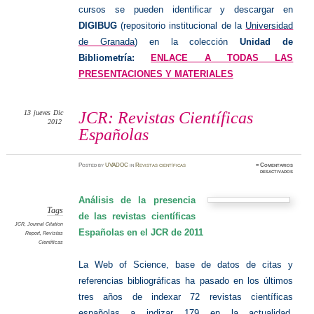
cursos se pueden identificar y descargar en
DIGIBUG
(repositorio institucional de la
Universidad
de Granada
) en la colección
Unidad de
Bibliometría:
ENLACE A TODAS LAS
PRESENTACIONES Y MATERIALES
13
jueves
Dic
JCR: Revistas Científicas
2012
Españolas
Posted
by
UVADOC
in
Revistas científicas
≈
Comentarios
en
desactivados
JCR:
Revista
Científi
Español
Análisis de la presencia
Tags
de las revistas científicas
JCR
,
Journal Citation
Españolas en el JCR
de 2011
Report
,
Revistas
Científicas
La Web of Science, base de datos de citas y
referencias bibliográficas ha pasado en los últimos
tres años de indexar 72 revistas científicas
españolas a indizar 179 en la actualidad.