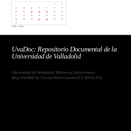
1
2
3
4
5
6
7
8
9
10
11
12
13
14
15
16
17
18
19
20
21
22
23
24
25
26
27
28
29
30
31
« Nov
Ene »
UvaDoc: Repositorio Documental de la
Universidad de Valladolid
Universidad de Valladolid. Biblioteca Universitaria
Blog UVaDOC by Clarisa Pérez Goyanes (
CC BY-SA 4.0
)