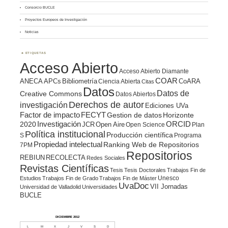
Consorcio BUCLE
Proyectos Europeos de Investigación
Noticias
ETIQUETAS
Acceso Abierto
Acceso Abierto Diamante
COAR
ANECA
APCs
Bibliometría
CoARA
Ciencia Abierta
Citas
Datos
Datos de
Creative Commons
Datos Abiertos
Derechos de autor
investigación
Ediciones UVa
Factor de impacto
FECYT
Gestion de datos
Horizonte
ORCID
2020
Investigación
JCR
Open Aire
Open Science
Plan
Política institucional
Producción científica
S
Programa
Propiedad intelectual
Ranking Web de Repositorios
7PM
Repositorios
REBIUN
RECOLECTA
Redes Sociales
Revistas Científicas
Tesis
Tesis Doctorales
Trabajos Fin de
Unesco
Estudios
Trabajos Fin de Grado
Trabajos Fin de Máster
UvaDoc
VII Jornadas
Universidad de Valladolid
Universidades
BUCLE
DICIEMBRE 2012
L
M
X
J
V
S
D