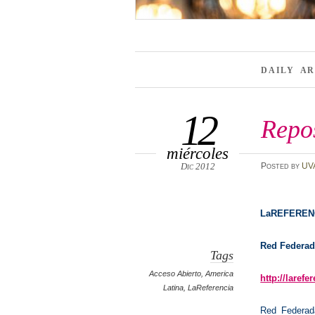
DAILY A
12
Repos
miércoles
Dic 2012
Posted
by
UV
LaREFEREN
Red Federada
Tags
Acceso Abierto
,
America
http://larefe
Latina
,
LaReferencia
Red Federada