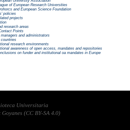
uropean University Association
eague of European Research Universities
urohorcs and European Science Foundation
’ policies
lated projects
tion
nd research areas
Contact Points
 managers and administrators
 countries
ational research environments
ational awareness of open access, mandates and repositories
nclusions on funder and institutional oa mandates in Europe
lioteca Universitaria
 Goyanes (
CC BY-SA 4.0
)