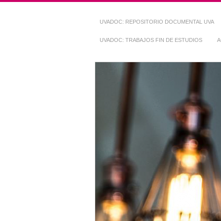
UVADOC: REPOSITORIO DOCUMENTAL UVA
UVADOC: TRABAJOS FIN DE ESTUDIOS
A
Repositorio Do
~ UVaDOC