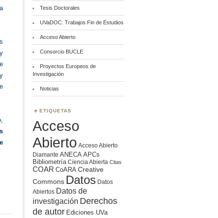
ca
Tesis Doctorales
UVaDOC: Trabajos Fin de Estudios
Acceso Abierto
s
Consorcio BUCLE
y
e
Proyectos Europeos de
Investigación
 y
le
Noticias
ETIQUETAS
,
Acceso
s
Abierto
e
Acceso Abierto
ANECA
APCs
Diamante
Bibliometría
Ciencia Abierta
Citas
COAR
Creative
CoARA
Datos
Commons
Datos
Datos de
Abiertos
Derechos
investigación
de autor
Ediciones UVa