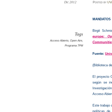
Dic 2012
Posted
by
UV
MANDATOS 
Birgit Schm
Tags
europe: O
Acceso Abierto
,
Open Aire
,
Communities
Programa 7PM
Fuente:
Univ
(B
iblioteca 
El proyecto 
según se in
Investigaci
Acceso Abier
Este trabajo 
políticas de