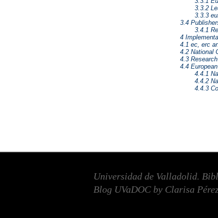
3.3.1 E
3.3.2 L
3.3.3 e
3.4 Publishers
3.4.1 Re
4 Implementa
4.1 ec, erc a
4.2 National 
4.3 Research
4.4 European
4.4.1 N
4.4.2 N
4.4.3 Co
Universidad de Valladolid. Bib
Blog UVaDOC by Clarisa Pérez