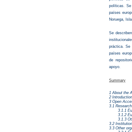
políticas. S
países europ
Noruega, Isla
Se describen
instituciona
práctica. Se 
países europe
de repositor
apoyo.
Summary
1 About the 
2 Introductio
3 Open Acces
3.1 Research 
3.1.1 E
3.1.2 E
3.1.3 Ot
3.2 Instituti
3.3 Other org