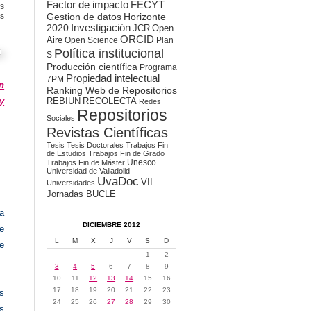
Factor de impacto
FECYT
s
en
s
Gestion de datos
Horizonte
Europa:
2020
Investigación
JCR
Open
Acceso
ORCID
Aire
Open Science
Plan
Abierto
Política institucional
S
Producción científica
Programa
Propiedad intelectual
7PM
n
Ranking Web de Repositorios
y
REBIUN
RECOLECTA
Redes
Repositorios
Sociales
Revistas Científicas
Tesis
Tesis Doctorales
Trabajos Fin
de Estudios
Trabajos Fin de Grado
Unesco
Trabajos Fin de Máster
Universidad de Valladolid
UvaDoc
VII
Universidades
Jornadas BUCLE
a
DICIEMBRE 2012
e
L
M
X
J
V
S
D
e
1
2
3
4
5
6
7
8
9
10
11
12
13
14
15
16
17
18
19
20
21
22
23
as
24
25
26
27
28
29
30
s