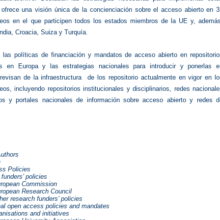
e ofrece una visión única de la concienciación sobre el acceso abierto en 
eos en el que participen todos los estados miembros de la UE y, además
ndia, Croacia, Suiza y Turquía.
 las políticas de financiación y mandatos de acceso abierto en repositorio
les en Europa y las estrategias nacionales para introducir y ponerlas e
revisan de la infraestructura de los repositorio actualmente en vigor en l
os, incluyendo repositorios institucionales y disciplinarios, redes nacional
ios y portales nacionales de información sobre acceso abierto y redes d
Authors
n
s Policies
funders’ policies
uropean Commission
uropean Research Council
her research funders’ policies
onal open access policies and mandates
anisations and initiatives