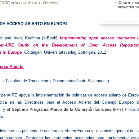
ADOC
in
Acceso Abierto
,
OpenAire
≈
Comentario
desactivado
DE ACCESO ABIERTO EN EUROPA
idt and Iryna Kuchma [e-Book]
Implementing open access mandates i
penAIRE Study on the Development of Open Access Repositor
 in Europe
.
Göttingen, Universitätsverlag Göttingen, 2012
erso Abierto
de la Facultad de Traducción y Documentación de Salamanca)
OpenAIRE apoya la implementación de políticas de acceso abierto de Europ
dica en las Directrices para el Acceso Abierto del Consejo Europeo d
ón y
el
Séptimo Programa Marco de la Comisión Europea
(FP7)
Piloto d
to.
describe las políticas de acceso abierto en Europa y una visión general de l
 auto-archivo. Destacan las estrategias necesarias para implementar esta