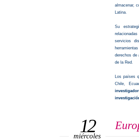
almacenar, co
Latina.
Su estrateg
relacionadas
servicios di
herramientas 
derechos de 
de la Red.
Los países q
Chile, Ecu
investigado
investigació
12
Euro
miércoles