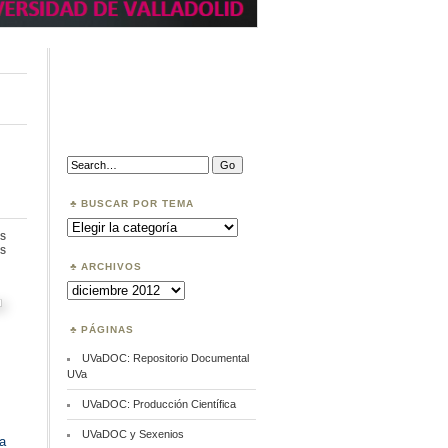
Search:
BUSCAR POR TEMA
Buscar
por
s
Tema
en
s
Repositorio:
ARCHIVOS
América
Archivos
Latina
PÁGINAS
UVaDOC: Repositorio Documental
UVa
UVaDOC: Producción Científica
UVaDOC y Sexenios
a