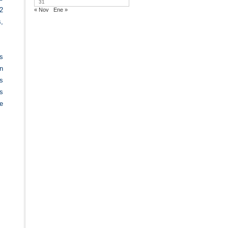
31
32
« Nov
Ene »
,
s
n
os
es
e