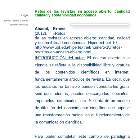
en
Acceso
Abierto
Retos de las revistas en acceso abierto: cantidad
Tags
calidad y sostenibilidad económica
Acceso Abierto
,
Calidad
editorial
,
Revistas
Abadal, Ernest
(2012). «Retos
de las revistas en acceso abierto: cantidad, calidad
y sostenibilidad económica». Hipertext.net 10,
http://www.upf.edu/hipertextnet/numero-10/retos-
revistas-en-acceso-abierto.html
INTRODUCCIÓN del autor:
El acceso abierto a la
ciencia se refiere a la disponibilidad libre y gratuita
de los contenidos científicos en internet,
fundamentalmente artículos de revista. Es decir, que
los usuarios no tan sólo pueden consultarlos gratis
sino que, además, pueden descargarlos, copiarlos,
imprimirlos, distribuirlos, etc. Se trata de un modelo
de difusión del conocimiento científico que supone
una transformación radical en el funcionamiento de
la comunicación científica.
Para poder completar este cambio de paradigma