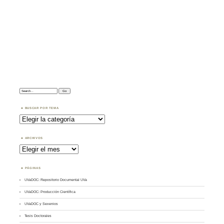
Search:
BUSCAR POR TEMA
Buscar
por
Tema
ARCHIVOS
Archivos
PÁGINAS
UVaDOC: Repositorio Documental UVa
UVaDOC: Producción Científica
UVaDOC y Sexenios
Tesis Doctorales