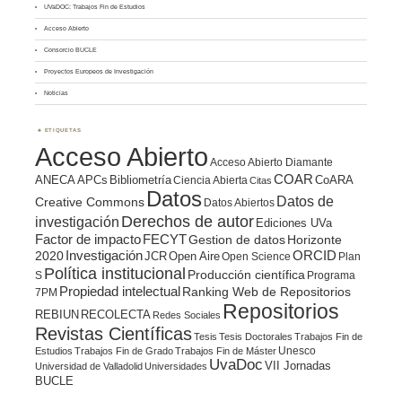
UVaDOC: Trabajos Fin de Estudios
Acceso Abierto
Consorcio BUCLE
Proyectos Europeos de Investigación
Noticias
ETIQUETAS
Acceso Abierto
Acceso Abierto Diamante
COAR
ANECA
APCs
Bibliometría
CoARA
Ciencia Abierta
Citas
Datos
Datos de
Creative Commons
Datos Abiertos
Derechos de autor
investigación
Ediciones UVa
Factor de impacto
FECYT
Gestion de datos
Horizonte
ORCID
2020
Investigación
JCR
Open Aire
Open Science
Plan
Política institucional
Producción científica
S
Programa
Propiedad intelectual
Ranking Web de Repositorios
7PM
Repositorios
REBIUN
RECOLECTA
Redes Sociales
Revistas Científicas
Tesis
Tesis Doctorales
Trabajos Fin de
Unesco
Estudios
Trabajos Fin de Grado
Trabajos Fin de Máster
UvaDoc
VII Jornadas
Universidad de Valladolid
Universidades
BUCLE