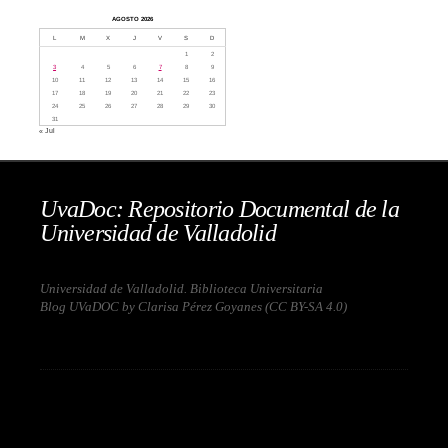
AGOSTO 2026
L
M
X
J
V
S
D
1
2
3
4
5
6
7
8
9
10
11
12
13
14
15
16
17
18
19
20
21
22
23
24
25
26
27
28
29
30
31
« Jul
UvaDoc: Repositorio Documental de la
Universidad de Valladolid
Universidad de Valladolid. Biblioteca Universitaria
Blog UVaDOC by Clarisa Pérez Goyanes (
CC BY-SA 4.0
)